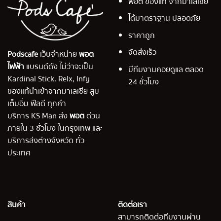
พอต ของแท้ จากมาเลเซีย
ได้มาตราฐาน ปลอดภัย
ราคาถูก
จัดส่งเร็ว
Podscafe
เว็บจำหน่าย
พอต
ไฟฟ้า
แบรนด์ดัง ไม่ว่าจะเป็น
มีทีมงานคอยดูแล ตลอด
Kardinal Stick, Relx, Infy
24 ชั่วโมง
ของแท้นำเข้าจากมาเลเซีย สูบ
เต็มอิ่ม ฟีลดี ทุกคำ
บริการ KS Man ส่ง
พอต
ด่วน
ภายใน 3 ชั่วโมง ในกรุงเทพ และ
บริการส่งต่างจังหวัด ทั่ว
ประเทศ
สินค้า
ติดต่อเรา
สามารถติดต่อทีมงานผ่าน