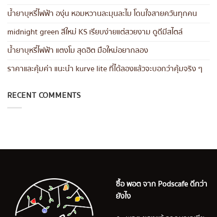
น้ำยาบุหรี่ไฟฟ้า องุ่น หอมหวานละมุนละไม โดนใจสายควันทุกคน
midnight green สีใหม่ KS เรียบง่ายแต่สวยงาม ดูดีมีสไตล์
น้ำยาบุหรี่ไฟฟ้า แตงโม สุดฮิต มือใหม่อยากลอง
ราคาและคุ้มค่า แนะนำ kurve lite ที่ได้ลองแล้วจะบอกว่าคุ้มจริง ๆ
RECENT COMMENTS
ซื้อ พอต จาก Podscafe ดีกว่า
ยังไง