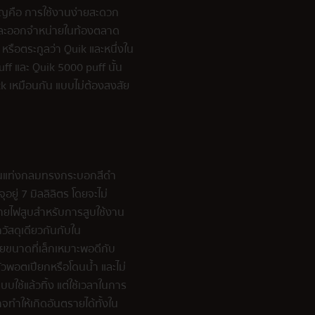
คัญคือ การใช้งานง่ายสะดวก
ลิตและออกจำหน่ายในท้องตลาด
น หรือตระกูลว่า Quik และหนึ่งใน
uff และ Quik 5000 puff นั้น
k เหมือนกัน แบบไม่ต้องสงสัย
เป็นแท่งกลมทรงกระบอกสีดำ
ู่ 7 มิลลิลิตร โดยจะไม่
จ่ายไฟสูบสำหรับการสูบใช้งาน
วัสดุเดียวกันกับใน
วยขนาดที่เล็กเหมาะพอดีกับ
ตัวพอตเปียกหรือโดนน้ำ และไม่
บบใช้แล้วทิ้ง แต่ใช้เวลาในการ
จทำให้เกิดอันตรายได้ทั้งใน