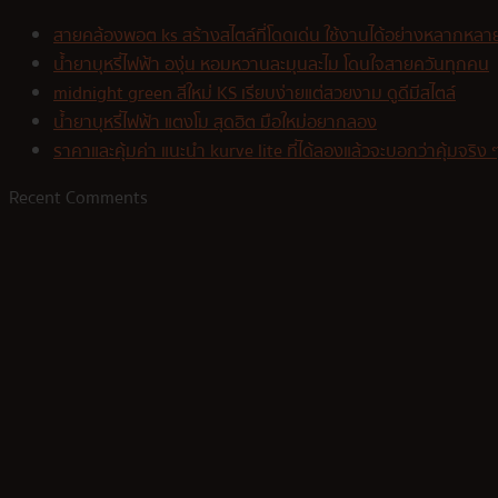
สายคล้องพอต ks สร้างสไตล์ที่โดดเด่น ใช้งานได้อย่างหลากหลา
น้ำยาบุหรี่ไฟฟ้า องุ่น หอมหวานละมุนละไม โดนใจสายควันทุกคน
midnight green สีใหม่ KS เรียบง่ายแต่สวยงาม ดูดีมีสไตล์
น้ำยาบุหรี่ไฟฟ้า แตงโม สุดฮิต มือใหม่อยากลอง
ราคาและคุ้มค่า แนะนำ kurve lite ที่ได้ลองแล้วจะบอกว่าคุ้มจริง 
Recent Comments