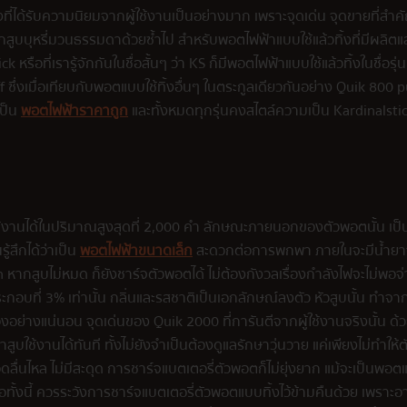
ที่ได้รับความนิยมจากผู้ใช้งานเป็นอย่างมาก เพราะจุดเด่น จุดขายที่สำ
ลือกสูบบุหรี่มวนธรรมดาด้วยซ้ำไป สำหรับพอตไฟฟ้าแบบใช้แล้วทิ้งที่มีผ
ือที่เรารู้จักกันในชื่อสั้นๆ ว่า KS ก็มีพอตไฟฟ้าแบบใช้แล้วทิ้งในชื่อรุ่
ซึ่งเมื่อเทียบกับพอตแบบใช้ทิ้งอื่นๆ ในตระกูลเดียวกันอย่าง Quik 800 p
เป็น
พอตไฟฟ้าราคาถูก
และทั้งหมดทุกรุ่นคงสไตล์ความเป็น Kardinalstic
่ใช้งานได้ในปริมาณสูงสุดที่ 2,000 คำ ลักษณะภายนอกของตัวพอตนั้น 
้สึกได้ว่าเป็น
พอตไฟฟ้าขนาดเล็ก
สะดวกต่อการพกพา ภายในจะมีน้ำยาจุอย
 หากสูบไม่หมด ก็ยังชาร์จตัวพอตได้ ไม่ต้องกังวลเรื่องกำลังไฟจะไม่พอ
กอบที่ 3% เท่านั้น กลิ่นและรสชาติเป็นเอกลักษณ์ลงตัว หัวสูบนั้น ทำจาก
องอย่างแน่นอน จุดเด่นของ Quik 2000 ที่การันตีจากผู้ใช้งานจริงนั้น ด้
ใช้งานได้ทันที ทั้งไม่ยังจำเป็นต้องดูแลรักษาวุ่นวาย แค่เพียงไม่ทำให้
ลอดลื่นไหล ไม่มีสะดุด การชาร์จแบตเตอรี่ตัวพอตก็ไม่ยุ่งยาก แม้จะเป็นพอตแ
อทั้งนี้ ควรระวังการชาร์จแบตเตอรี่ตัวพอตแบบทิ้งไว้ข้ามคืนด้วย เพราะอา