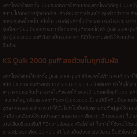
พอตไฟฟ้าใช้แล้วทิ้ง เป็นประเภทการใช้งานของพอตไฟฟ้าอีกรูปแบบหนึ่ง
สบาย ไม่ต้องดูแลยุ่งยากด้วยแล้ว ยังมีราคาประหยัด คุ้มค่ากว่าการเ
ของประเทศไทยนั้น หนึ่งในแบรนด์ผู้ผลิตชั้นนำจากแบรนด์ Kardinal Stick หร
รุ่นที่ยอดนิยม มียอดขายมากที่สุดของรุ่นต้องยกให้ KS Quik 2000 puff 
รุ่น Quik 2000 puff ถือว่าเป็นรุ่นกลางๆ ที่มีทั้งความพอดี ใช้งานง่าย 
อีกด้วย
KS Quik 2000 puff ลงด้วยในทุกสัมผัส
พอตไฟฟ้าแบบใช้แล้วทิ้ง Quik 2000 puff เป็นพอตไฟฟ้าแบรนด์ KS ที
สนิท มีขนาดของตัวพอต 112.5 x 18.5 x 18.5 มิลลิเมตร ทำให้ผู้ใช้งานรู
สามารถมองเห็นน้ำยาภายในตัวพอตได้ และจะมีแบตเตอรี่อยู่ที่ 350 mAh
และส่วนใหญ่ กลิ่นและรสชาติของ Quik 2000 นั้น จะมีนิโคตินเป็นส่วนประ
อุตสาหกรรมเวชสำอาง ทำให้มั่นใจว่าไม่เป็นอันตรายต่อตัวผู้สูบใช้งานเ
ฝ่ามือ และยังคงใช้งานง่ายสะดวกสบาย แค่เพียงแกะ ฉีกซองออก ก็นำมาสูบ
วางไว้ในบริเวณพื้นที่ ที่มีความร้อนสูง หรือไฟไหม้ ก็จะทำให้ใช้งานได้ต
ชาร์จตัวพอตเพียง 30-40 นาที ไม่จำเป็นต้องชาร์จไว้นานเป็นชั่วโมง หรื