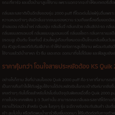
ขณะที่ชาร์จ และเมื่อนำมาสูบใช้งาน เพราะนอกจากจะทำให้แบตเตอรี่เสื่อมเ
กลิ่นและรสชาติเป็นอีกสิ่งของรุ่น 2000 puff ที่โดดเด่นไม่แพ้รุ่นอื่นเพ
หวานหอมต่างๆ ยังมีกลิ่นจากขนมของหวาน รวมถึงเครื่องดื่มยอดนิยม โดยป
ล่าเลมอน กลิ่นน้ำแร่ กลิ่นองุ่น กลิ่นลิ้นจี่ กลิ่นกล้วย กลิ่นสัปปะรด กลิ
กลิ่นแยมสตรอเบอรี่ กลิ่นแยมบลูมอนเบอรี่ กลิ่นเลโซดา กลิ่นคาราเมลป๊อบ
(เรดบลู) เป็นต้น โดยทั้งนี้ ส่วนใหญ่เกือบทั้งหมดจะเป็นโทนกลิ่นเย็นเ
กัน หัวสูบรับพอดีกับริมฝีปาก ทำให้ง่ายต่อการสูบใช้งาน พร้อมกันยังมี
ใช้งานแล้วมีน้ำยาหก รั่ว ซึม เลอะเทอะ ออกมาทิ้งไปได้เลย และฟีลสูบยั
ราคาคุ้มกว่า โดนใจสายประหยัดต้อง KS Quik
อย่างไรก็ตาม สิ่งที่น่าสนใจของ Quik 2000 puff คือ ราคาที่สามารถเข้
เป็นการคืนกำไรให้กับผู้สูบใช้งานได้ประหยัดเงินในกระเป๋าตังค์มากยิ่งขึ้
เศษต่างๆ กันไปโดยสำหรับโปรโมชั่นปัจจุบันพิเศษเมื่อซื้อ Quik 2000 pu
ภายในประเทศเพียง 1-3 วันเท่านั้น สามารถคละกลิ่นและรสชาติได้ตามต้
ทราบไว้ก่อนว่า สำหรับ Quik ในทุกๆ รุ่น จะมีการรับประกันสินค้า นับตั้
เข้า สูบไม่ขั้น หรือเกิดพบน้ำยารั่วซึมเยิ้มออกมา ให้รีบติดต่อกับทางตั