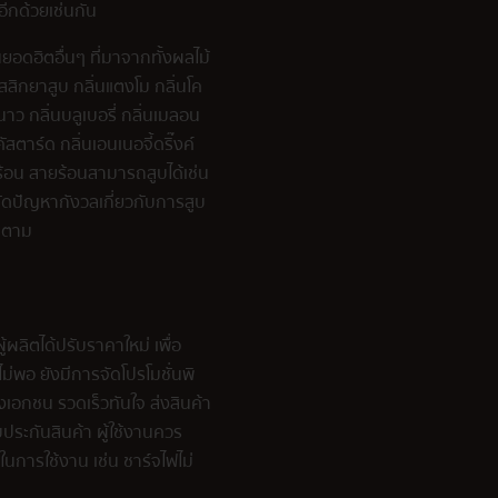
อีกด้วยเช่นกัน
นยอดฮิตอื่นๆ ที่มาจากทั้งผลไม้
สสิกยาสูบ กลิ่นแตงโม กลิ่นโค
ะนาว กลิ่นบลูเบอรี่ กลิ่นเมลอน
สตาร์ด กลิ่นเอนเนอจี้ดริ๊งค์
นร้อน สายร้อนสามารถสูบได้เช่น
 ตัดปัญหากังวลเกี่ยวกับการสูบ
ก็ตาม
ผลิตได้ปรับราคาใหม่ เพื่อ
ไม่พอ ยังมีการจัดโปรโมชั่นพิ
่งเอกชน รวดเร็วทันใจ ส่งสินค้า
ประกันสินค้า ผู้ใช้งานควร
าในการใช้งาน เช่น ชาร์จไฟไม่