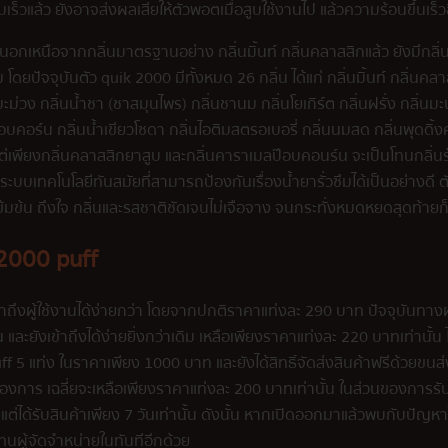
ร็วแล้ว ยังอาจส่งผลเสียให้ตัวพอตเมื่อสูบใช้งานไป แล้วความร้อนขึ้นเร็ว
ราะนอกเหนือจากกลิ่นมาตรฐานอย่าง กลิ่นมิ้นท์ กลิ่นคลาสสิกแล้ว ยังมีกลิ่
ัจจุบันตัว quik 2000 มีทั้งหมด 26 กลิ่น ได้แก่ กลิ่นมิ้นท์ กลิ่นคลา
่นมะม่วง กลิ่นน้ำชา (ชาสมุนไพร) กลิ่นชานม กลิ่นโยเกิร์ต กลิ่นฝรั่ง กลิ่นม
คอร์น กลิ่นน้ำเขียวโซดา กลิ่นไอติมสตรอเบอรี่ กลิ่นนมสด กลิ่นพุดดิ้งคั
ว้นแต่เพียงกลิ่นคลาสสิกยาสูบ และกลิ่นคาราเมลป๊อบคอนร์น จะเป็นโทนกลิ่
ระบบเทคโนโลยีทันสมัยที่สามารถป้องกันเรื่องน้ำยารั่วซึมได้เป็นอย่างดี
งเข้มข้น ถึงใจ กลิ่นและรสชาติชัดเจนไม่เจือจาง จนกระทั่งหมดหยดสุดท้าย
 2000 puff
าถึงผู้ใช้งานได้ง่ายกว่า โดยจากปกติราคาแท่งละ 290 บาท ปัจจุบันทางผู้
น และยังเข้าถึงได้ง่ายยิ่งกว่าเดิม เหลือเพียงราคาแท่งละ 220 บาทเท่านั้น 
ff 5 แท่ง ในราคาเพียง 1000 บาท และยังได้สิทธิ์จัดส่งสินค้าฟรีด้วยขนส
องการ เฉลี่ยจะเหลือเพียงราคาแท่งละ 200 บาทเท่านั้น ในส่วนของการรับ
งแต่ได้รับสินค้าเพียง 7 วันเท่านั้น ดังนั้น หากเปิดออกมาแล้วพบกับปัญห
วแทนผู้จัดจำหน่ายในทันทีอีกด้วย