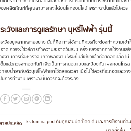
ใช้งานโดยรวม ถ้าหากใครที่สนใจและต้องการเปรียบเทียบการใช้งานในแต่ละด้
งลึกของผลิตภัณฑ์ที่คุณสามารถหาได้บนโลกออนไลน์ เพราะฉะนั้นแล้วไม่ควร
ระวังและการดูแลรักษา บุหรี่ไฟฟ้า รุ่นนี้
้องระวังอยู่หลากหลายอย่าง นั่นก็คือ การใช้งานที่ควรที่จะต้องทำความเข้า
าด ควรจะใช้วิธีการทำความสะอาดวันละ 1 ครั้ง หลังจากการใช้งานเสร็
ลังงานควรที่จะชาร์จจนกว่าพลังงานไฟจะขึ้นสีเขียวแล้วค่อยถอดปลั๊ก ไม่
าร์จเต็มแล้วควรจะถอดทันที เพื่อเป็นการถนอมแบบและป้องกันแผงคอนโทรล
อบน้ำยากับตัวบุหรี่ไฟฟ้าเอาไว้ตลอดเวลา เมื่อไม่ใช้ควรที่จะถอดและวาง
รในการทำงาน เพราะฉะนั้นควรที่จะต้องระวัง
ks lumina pod กับคุณสมบัติที่โดดเด่นและการใช้งานที่ละ
า สายประหยัด
มากยิ่งขึ้น