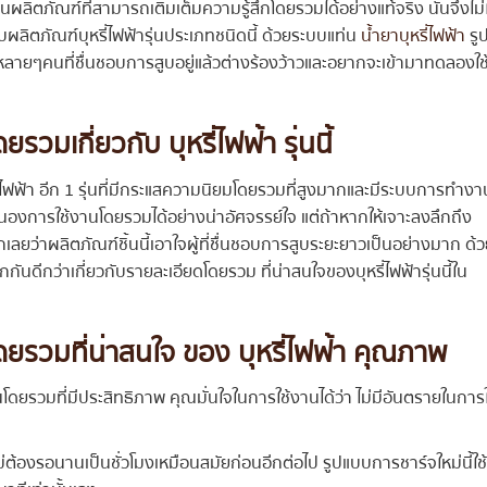
ลิตภัณฑ์ที่สามารถเติมเต็มความรู้สึกโดยรวมได้อย่างแท้จริง นั่นจึงไม่ใ
ผลิตภัณฑ์บุหรี่ไฟฟ้ารุ่นประเภทชนิดนี้ ด้วยระบบแท่น
น้ำยาบุหรี่ไฟฟ้า
รู
ำให้หลายๆคนที่ชื่นชอบการสูบอยู่แล้วต่างร้องว้าวและอยากจะเข้ามาทดลองใช
มเกี่ยวกับ บุหรี่ไฟฟ้า รุ่นนี้
่ไฟฟ้า อีก 1 รุ่นที่มีกระแสความนิยมโดยรวมที่สูงมากและมีระบบการทำงาน
งการใช้งานโดยรวมได้อย่างน่าอัศจรรย์ใจ แต่ถ้าหากให้เจาะลงลึกถึง
ลยว่าผลิตภัณฑ์ชิ้นนี้เอาใจผู้ที่ชื่นชอบการสูบระยะยาวเป็นอย่างมาก ด้
กันดีกว่าเกี่ยวกับรายละเอียดโดยรวม ที่น่าสนใจของบุหรี่ไฟฟ้ารุ่นนี้ใน
ยรวมที่น่าสนใจ ของ บุหรี่ไฟฟ้า คุณภาพ
วมที่มีประสิทธิภาพ คุณมั่นใจในการใช้งานได้ว่า ไม่มีอันตรายในการใ
่ต้องรอนานเป็นชั่วโมงเหมือนสมัยก่อนอีกต่อไป รูปแบบการชาร์จใหม่นี้ใช้