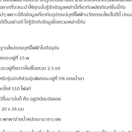
อยากที่จะแนะนำให้คุณนั้นรู้จักข้อมูลเหล่านี้เกี่ยวกับผลิตภัณฑ์ชิ้นนี้กัน
่ๆ เพราะนี่คือข้อมูลเกี่ยวกับอุปกรณ์บุหรี่ไฟฟ้านวัตกรรมใหม่ในปีนี้ บ่ง
ป็นอย่างดี ไปรู้จักกับข้อมูลโดยรวมเหล่านี้กัน
ฐานใหม่ของบุหรี่ไฟฟ้าในปัจจุบัน
รงจะอยู่ที่ 15 w
จะอยู่ที่ขนาดไซส์โดยรวม 2.5 ml
หรับรุ่นปกติส่วนรุ่นพิเศษจะอยู่ที่ 5% ของน้ำยา
าดไซซ์ 510 ไฟลท์
ึ้นมานั่นก็ คือ อลูมิเนียมอัลลอย
x 20 x 16 มม.
รัม พกพาง่ายน้ำหนักเบามากๆ เลย