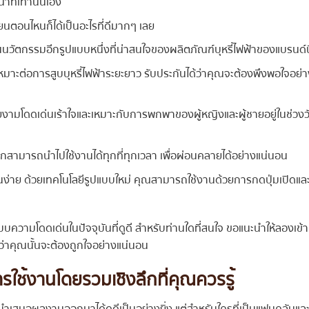
นาทีเท่านั้นเอง
่ยนตอนไหนก็ได้เป็นอะไรที่ดีมากๆ เลย
นนวัตกรรมอีกรูปแบบหนึ่งที่น่าสนใจของผลิตภัณฑ์บุหรี่ไฟฟ้าของแบรนด์นี
น เหมาะต่อการสูบบุหรี่ไฟฟ้าระยะยาว รับประกันได้ว่าคุณจะต้องพึงพอใจอย่
งามโดดเด่นเร้าใจและเหมาะกับการพกพาของผู้หญิงและผู้ชายอยู่ในช่วงว
สามารถนำไปใช้งานได้ทุกที่ทุกเวลา เพื่อผ่อนคลายได้อย่างแน่นอน
่าย ด้วยเทคโนโลยีรูปแบบใหม่ คุณสามารถใช้งานด้วยการกดปุ่มเปิดแล
ูปแบบความโดดเด่นในปัจจุบันที่ดูดี สำหรับท่านใดที่สนใจ ขอแนะนำให้ลองเข้า
ว่าคุณนั้นจะต้องถูกใจอย่างแน่นอน
ารใช้งานโดยรวมเชิงลึกที่คุณควรรู้
ารนำเสนอผลงานออกมาได้ดูดีเป็นอย่างยิ่ง แต่สำหรับใครที่เป็นแฟนคลับแล