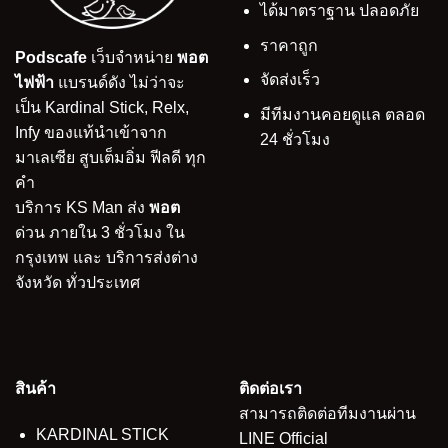
ได้มาตราฐาน ปลอดภัย
ราคาถูก
Podscafe
เว็บจำหน่าย
พอต
จัดส่งเร็ว
ไฟฟ้า
แบรนด์ดัง ไม่ว่าจะ
เป็น Kardinal Stick, Relx,
มีทีมงานคอยดูแล ตลอด
Infy ของแท้นำเข้าจาก
24 ชั่วโมง
มาเลเซีย สูบเต็มอิ่ม ฟีลดี ทุก
คำ
บริการ KS Man ส่ง
พอต
ด่วน ภายใน 3 ชั่วโมง ใน
กรุงเทพ และ บริการส่งต่าง
จังหวัด ทั่วประเทศ
สินค้า
ติดต่อเรา
สามารถติดต่อทีมงานผ่าน
KARDINAL STICK
LINE Official