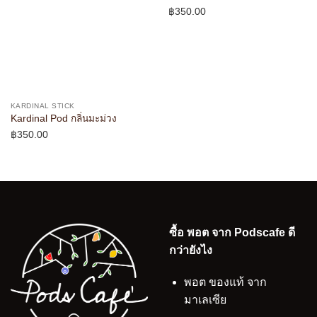
฿
350.00
KARDINAL STICK
Kardinal Pod กลิ่นมะม่วง
฿
350.00
ซื้อ พอต จาก Podscafe ดี
กว่ายังไง
พอต ของแท้ จาก
มาเลเซีย