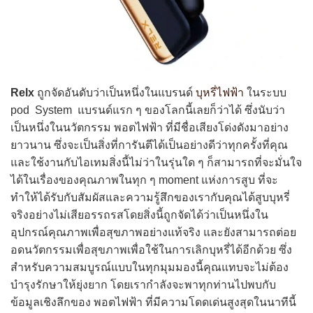
Relx
ถูกจัดอันดับว่าเป็นหนึ่งในแบรนด์
บุหรี่ไฟฟ้า
ในระบบ
pod System แบรนด์แรก ๆ ของโลกนี้เลยก็ว่าได้ ซึ่งนับว่า
เป็นหนึ่งในนวัตกรรม พอตไฟฟ้า ที่มีชื่อเสียงโด่งดังมาอย่าง
ยาวนาน ซึ่งจะเป็นสิ่งที่การันตีได้เป็นอย่างดีว่าทุกครั้งที่คุณ
และใช้งานกับไอเทมสิ่งนี้ไม่ว่าในรุ่นใด ๆ ก็สามารถที่จะมั่นใจ
ได้ในเรื่องของคุณภาพในทุก ๆ moment แห่งการสูบ ที่จะ
ทำให้ได้รับกับสัมผัสและความรู้สึกของเรากับคุณได้สูบบุหรี่
จริงอย่างไม่เสียอรรถรสโดยสิ่งนี้ถูกจัดได้ว่าเป็นหนึ่งใน
อุปกรณ์คุณภาพเพื่อสุขภาพอย่างแท้จริง และยังสามารถต่อย
อดนวัตกรรมเพื่อสุขภาพเพื่อใช้ในการเลิกบุหรี่ได้อีกด้วย ซึ่ง
สำหรับความสมบูรณ์แบบในทุกมุมมองนี้คุณแทบจะไม่ต้อง
บำรุงรักษาให้ยุ่งยาก โดยเรากำลังจะพาทุกท่านไปพบกับ
ข้อมูลเชิงลึกของ พอตไฟฟ้า ที่มีความโดดเด่นสูงสุดในนาทีนี้