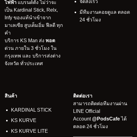
จัดส่งเร็ว
ไฟฟ้า
แบรนด์ดัง ไม่ว่าจะ
เป็น Kardinal Stick, Relx,
มีทีมงานคอยดูแล ตลอด
Infy ของแท้นำเข้าจาก
24 ชั่วโมง
มาเลเซีย สูบเต็มอิ่ม ฟีลดี ทุก
คำ
บริการ KS Man ส่ง
พอต
ด่วน ภายใน 3 ชั่วโมง ใน
กรุงเทพ และ บริการส่งต่าง
จังหวัด ทั่วประเทศ
สินค้า
ติดต่อเรา
สามารถติดต่อทีมงานผ่าน
KARDINAL STICK
LINE Official
Account
@PodsCafe
ได้
KS KURVE
ตลอด 24 ชั่วโมง
KS KURVE LITE