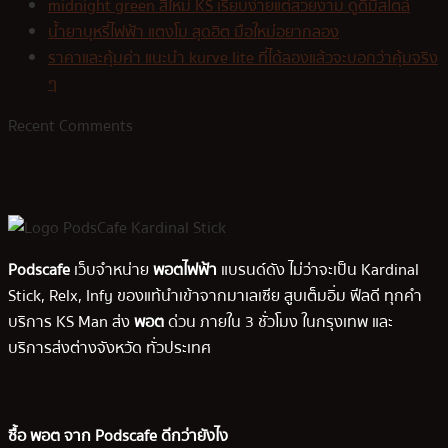
midnight green สีใหม่ KS เรียบง่ายแต่สวยงาม ดูดีมีสไตล์
น้ำยาบุหรี่ไฟฟ้า แตงโม สุดฮิต มือใหม่อยากลอง
ราคาและคุ้มค่า แนะนำ kurve lite ที่ได้ลองแล้วจะบอกว่าคุ้มจริง
ๆ
Recent Comments
Podscafe
เว็บจำหน่าย
พอตไฟฟ้า
แบรนด์ดัง ไม่ว่าจะเป็น Kardinal
Stick, Relx, Infy ของแท้นำเข้าจากมาเลเซีย สูบเต็มอิ่ม ฟีลดี ทุกคำ
บริการ KS Man ส่ง
พอต
ด่วน ภายใน 3 ชั่วโมง ในกรุงเทพ และ
บริการส่งต่างจังหวัด ทั่วประเทศ
ซื้อ พอต จาก Podscafe ดีกว่ายังไง