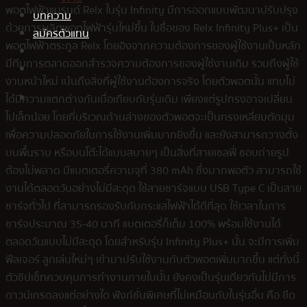
พอตไฟฟ้าแบรนด์ Relx ในรุ่น Infinity มีการออกแบบพัฒนาปรับปรุง
บทความ
ด้วยการผลิตพอตไฟฟ้ารุ่นใหม่ขึ้น ในชื่อของ Relx Infinity Plus+ เป็น
สมัครตัวแทน
พอตไฟฟ้าตระกูล Relx โดยอิงจากความต้องการของผู้ใช้งานเป็นหลัก
มีทีมการตลาดออกสำรวจความต้องการของผู้ใช้งานเดิม รวมถึงผู้ใช้
งานหน้าใหม่ เน้นถึงสิ่งที่ผู้ใช้งานต้องการจริง โดยตัวพอตนั้น แทบไม่
ได้มีความแตกต่างกันเมื่อเทียบกับรุ่นเดิม เพียงแต่รูปทรงอาจเปลี่ยน
ไปเล็กน้อย โดยที่บริเวณด้านล่างของตัวพอตจะเป็นทรงเหลี่ยมตัดมุม
เพื่อความปลอดภัยในการใช้งานเพิ่มมากยิ่งขึ้น และยังสามารถวางตั้ง
บนพื้นราบ หรือบนโต๊ะได้แบบสบายๆ เป็นสิ่งที่สายเซลฟี่ ชอบถ่ายรูป
ต้องไม่พลาด มีแบตเตอรี่ความจุที่ 380 mAh ซึ่งมากพอตัว สามารถใช้
งานได้ตลอดวันอย่างไม่มีสะดุด ใช้สายชาร์จแบบ USB Type C เป็นสาย
ชาร์จทั่วไป ที่สามารถรองรับกับกระแสไฟฟ้าได้ดีที่สุด ใช้เวลาในการ
ชาร์จประมาณ 35-40 นาที แบตเตอรี่ก็เต็ม 100% พร้อมใช้งานได้
ตลอดวันแบบไม่มีสะดุด โดยสำหรับรุ่น Infinity Plus+ นั้น จะมีการเพิ่ม
ฟีลเจอร์ ลูกเล่นใหม่ๆ เข้ามาปรับใช้งานกับตัวพอตเพิ่มมากขึ้น แต่ทั้งนี้
ตัวซิปเซ็ทควบคุมการทำงานภายในนั้น ยังคงเป็นรุ่นเดียวกันไม่มีการ
ดาวน์เกรดลงแต่อย่างใด ฟังก์ชั่นพิเศษที่ไม่เหมือนกับในรุ่นอื่น คือ ขีด