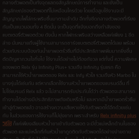
กลางตัวพอตเป็นทั้งจุดแสดงสัญลักษณ์การทำงาน และยังเป็น
สัญลักษณ์ของตัวพอตที่ไม่เหมือนใครด้วย โดยเมื่อสูบใช้งานจะมี
สัญญาณไฟไล่กระพริบขึ้นมาตามลำดับ อีกทั้งขีดกลางตัวพอตที่เรียง
กันเป็นแนวนอนทั้ง 4 ขีดนั้น จะเป็นจุดที่แจ้งบอกถึงกำลังของ
แบตเตอรี่ตัวพอตด้วย ดังนั้น หากไฟกระพริบสว่างเหลือแค่เพียง 1 ขีด
ล่าง นั่นหมายถึงผู้ใช้งานสามารถชาร์จแบตเตอรี่ตัวพอตได้เลย พร้อม
ด้วยกับระบบป้องกันน้ำยาพอตรั่วซึมที่มีประสิทธิภาพเพิ่มมากยิ่งขึ้น
ตัดปัญหากวนใจทิ้งไป ใช้งานได้อย่างไม่ต้องกังวล แต่ทั้งนี้ ความพิเศษ
ของพอต Relx รุ่น Infinity Plus+ รวมถึง Infinity รุ่นแรก คือ
สามารถใช้หัวน้ำยาพอตของ Relx และ Infy หัวใส รวมถึงหัว Marbo ใน
บางรุ่นได้เช่นกัน แต่หากเลือกใช้งานหัวน้ำยาพอตของแบรนด์อื่น ที่
ไม่ใช่แบรนด์ Relx แล้ว จะไม่สามารถรับประกันได้ว่า ตัวพอตจะสามารถ
ทำงานได้อย่างมีประสิทธิภาพดังเดิมหรือไม่ และหากมีน้ำยาพอตรั่วซึม
เข้าสู่ตัวพอตแล้ว อาจสร้างความเสียหายให้กับตัวพอตได้อีกด้วยเช่น
กัน ในส่วนของการใช้งานก็ไม่ยุ่งยาก เพราะสำหรับ
Relx infinity plus
วิธีใช้
ก็แค่เพียงเสียบหัวน้ำยาเข้ากับตัวพอต จะมีขั้วแม่เหล็กด้านในของ
ตัวพอต และแม่เหล็กที่ก้นหัวน้ำยาดูดติดกับตัวพอตได้อย่างง่ายดาย