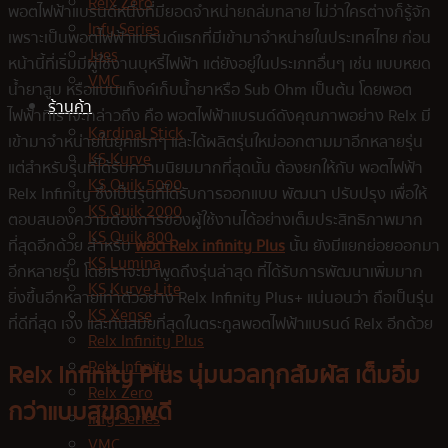
Relx Zero
พอตไฟฟ้าแบรนด์หนึ่งที่มียอดจำหน่ายถล่มทลาย ไม่ว่าใครต่างก็รู้จัก
Infy Series
เพราะเป็นพอตไฟฟ้าแบรนด์แรกที่มีเข้ามาจำหน่ายในประเทศไทย ก่อน
Jues
หน้านี้ที่เริ่มมีผู้ใช้งานบุหรี่ไฟฟ้า แต่ยังอยู่ในประเภทอื่นๆ เช่น แบบหยด
VMC
น้ำยาสูบ หรือแบบแท็งค์เก็บน้ำยาหรือ Sub Ohm เป็นต้น โดยพอต
ร้านค้า
ไฟฟ้าที่เราจะกล่าวถึง คือ พอตไฟฟ้าแบรนด์ดังคุณภาพอย่าง Relx มี
Kardinal Stick
เข้ามาจำหน่ายในยุคแรกๆ และได้ผลิตรุ่นใหม่ออกตามมาอีกหลายรุ่น
KS Kurve
แต่สำหรับรุ่นที่ได้รับความนิยมมากที่สุดนั้น ต้องยกให้กับ พอตไฟฟ้า
KS Quik 5000
Relx Infinity ซึ่งเป็นรุ่นที่ได้รับการออกแบบ พัฒนา ปรับปรุง เพื่อให้
KS Quik 2000
ตอบสนองความต้องการของผู้ใช้งานได้อย่างเต็มประสิทธิภาพมาก
KS Quik 800
ที่สุดอีกด้วย สำหรับ
พอต Relx infinity
Plus
นั้น ยังมีแยกย่อยออกมา
KS Lumina
อีกหลายรุ่น โดยเราจะมาพูดถึงรุ่นล่าสุด ที่ได้รับการพัฒนาเพิ่มมาก
KS Kurve Lite
ยิ่งขึ้นอีกหลายเท่าตัวอย่าง Relx Infinity Plus+ แน่นอนว่า ถือเป็นรุ่น
KS Xense
ที่ดีที่สุด เจ๋ง และทันสมัยที่สุดในตระกูลพอตไฟฟ้าแบรนด์ Relx อีกด้วย
Relx Infinity Plus
Relx Infinity
Relx Infinity Plus นุ่มนวลทุกสัมผัส เต็มอิ่ม
Relx Zero
กว่าแบบสุขภาพดี
Infy Series
VMC