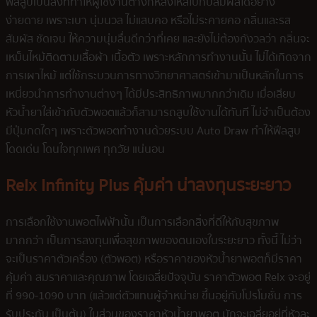
ฟีลสูบเป็นสิ่งที่ทำให้ผู้ใช้งานต่างก็หลงใหลไปกับสัมผัสได้อย่าง
ง่ายดาย เพราะเบา นุ่มนวล ไม่แสบคอ หรือไม่ระคายคอ กลิ่นและรส
สัมผัส ชัดเจน ให้ความนุ่มลื่นดีกว่าที่เคย และยังไม่ต้องกังวลว่า กลิ่นจะ
เหม็นไหม้ติดตามเสื้อผ้า เนื้อตัว เพราะหลักการทำงานนั้น ไม่ได้เกิดจาก
การเผาไหม้ แต่ใช้กระบวนการทางวิทยาศาสตร์เข้ามาเป็นหลักในการ
เหนี่ยวนำการทำงานต่างๆ ได้มีประสิทธิภาพมากกว่าเดิม เมื่อเสียบ
หัวน้ำยาใส่เข้ากับตัวพอตแล้วก็สามารถสูบใช้งานได้ทันที ไม่จำเป็นต้อง
มีปุ่มกดใดๆ เพราะตัวพอตทำงานด้วยระบบ Auto Draw ทำให้ฟีลสูบ
โดดเด่น โดนใจทุกเพศ ทุกวัย แน่นอน
Relx Infinity Plus คุ้มค่า น่าลงทุนระยะยาว
การเลือกใช้งานพอตไฟฟ้านั้น เป็นการเลือกสิ่งที่ดีให้กับสุขภาพ
มากกว่า เป็นการลงทุนเพื่อสุขภาพของตนเองในระยะยาว ทั้งนี้ ไม่ว่า
จะเป็นราคาตัวเครื่อง (ตัวพอต) หรือราคาของหัวน้ำยาพอตก็มีราคา
คุ้มค่า สมราคาและคุณภาพ โดยเฉลี่ยปัจจุบัน ราคาตัวพอต Relx จะอยู่
ที่ 990-1090 บาท (แล้วแต่ตัวแทนผู้จำหน่าย ขึ้นอยู่กับโปรโมชั่น การ
รับประกัน เป็นต้น) ในส่วนของราคาหัวน้ำยาพอต มักจะเฉลี่ยอยู่ที่หัวละ