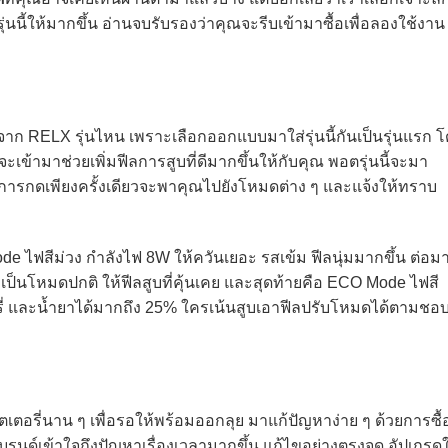
รุ่นนี้ให้มากขึ้น อ่านจบรับรองว่าคุณจะรีบเข้ามาซื้อเพื่อลองใช้งาน
้จาก RELX รุ่นไหน เพราะเลือกออกแบบมาใส่รุ่นนี้กันเป็นรุ่นแรก 
ึ่งจะเข้ามาช่วยเพิ่มฟีลการสูบที่ดีมากขึ้นให้กับคุณ พอตรุ่นนี้จะมา
และการกดเพียงครั้งเดียวจะพาคุณไปยังโหมดต่าง ๆ และแจ้งให้ทราบ
ode ไฟสีม่วง กำลังไฟ 8W ให้ควันเยอะ รสเข้ม ฟีลนุ่มมากขึ้น ต่อม
เป็นโหมดปกติ ให้ฟีลสูบที่คุ้นเคย และสุดท้ายคือ ECO Mode ไฟสี
รี่ และน้ำยาได้มากถึง 25% ใครเน้นสูบเอาฟีลปรับโหมดได้ตามชอ
ตอรี่นาน ๆ เพื่อรอให้พร้อมออกลุย มาแก้ปัญหาง่าย ๆ ด้วยการซื้
นด์เข้าใจถึงปัญหาเรื่องเวลามากขึ้น แก้ไขอย่างตรงจุด อัปเกรดใ