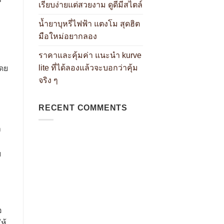
เรียบง่ายแต่สวยงาม ดูดีมีสไตล์
น้ำยาบุหรี่ไฟฟ้า แตงโม สุดฮิต
มือใหม่อยากลอง
ราคาและคุ้มค่า แนะนำ kurve
lite ที่ได้ลองแล้วจะบอกว่าคุ้ม
โดย
จริง ๆ
RECENT COMMENTS
า
บ
อ
ห้