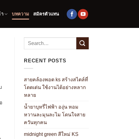
้า
บทความ
สมัครตัวแทน
RECENT POSTS
สายคล้องพอต ks สร้างสไตล์ที่
บ
โดดเด่น ใช้งานได้อย่างหลาก
หลาย
พอ
น้ำยาบุหรี่ไฟฟ้า องุ่น หอม
หวานละมุนละไม โดนใจสาย
ควันทุกคน
midnight green สีใหม่ KS
ก