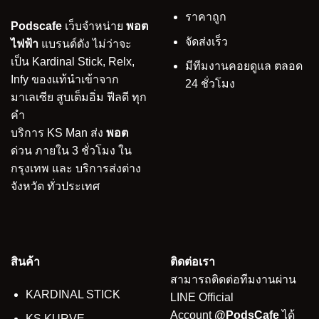
ราคาถูก
Podscafe
เว็บจำหน่าย
พอต
จัดส่งเร็ว
ไฟฟ้า
แบรนด์ดัง ไม่ว่าจะ
เป็น Kardinal Stick, Relx,
มีทีมงานคอยดูแล ตลอด
Infy ของแท้นำเข้าจาก
24 ชั่วโมง
มาเลเซีย สูบเต็มอิ่ม ฟีลดี ทุก
คำ
บริการ KS Man ส่ง
พอต
ด่วน ภายใน 3 ชั่วโมง ใน
กรุงเทพ และ บริการส่งต่าง
จังหวัด ทั่วประเทศ
สินค้า
ติดต่อเรา
สามารถติดต่อทีมงานผ่าน
KARDINAL STICK
LINE Official
Account
@PodsCafe
ได้
KS KURVE