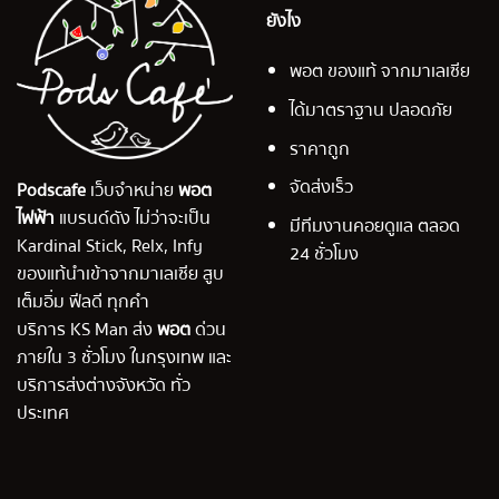
ยังไง
พอต ของแท้ จากมาเลเซีย
ได้มาตราฐาน ปลอดภัย
ราคาถูก
จัดส่งเร็ว
Podscafe
เว็บจำหน่าย
พอต
ไฟฟ้า
แบรนด์ดัง ไม่ว่าจะเป็น
มีทีมงานคอยดูแล ตลอด
Kardinal Stick, Relx, Infy
24 ชั่วโมง
ของแท้นำเข้าจากมาเลเซีย สูบ
เต็มอิ่ม ฟีลดี ทุกคำ
บริการ KS Man ส่ง
พอต
ด่วน
ภายใน 3 ชั่วโมง ในกรุงเทพ และ
บริการส่งต่างจังหวัด ทั่ว
ประเทศ