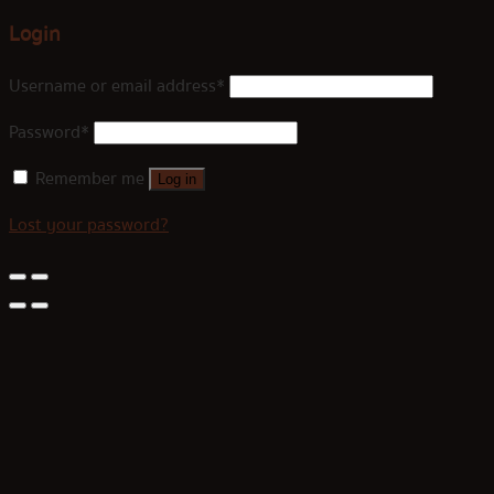
Login
Username or email address
*
Password
*
Remember me
Log in
Lost your password?