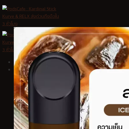
Skip
to
content
หน้าหลัก
สินค้า
Kardinal Stick
KS Kurve
KS Quik
KS Lumina
KS Kurve Lite
KS Xense
Relx Infinity Plus