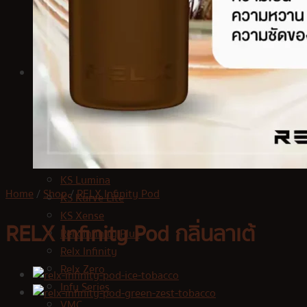
Relx Zero
Infy Series
Jues
VMC
ร้านค้า
Kardinal Stick
KS Kurve
KS Quik 5000
KS Quik 2000
KS Quik 800
KS Lumina
Home
/
Shop
/
RELX Infinity Pod
KS Kurve Lite
KS Xense
RELX Infinity Pod กลิ่นลาเต้
Relx Infinity Plus
Relx Infinity
Relx Zero
Infy Series
VMC