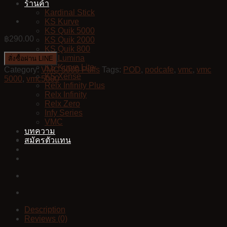
ร้านค้า
Kardinal Stick
KS Kurve
KS Quik 5000
฿
290.00
KS Quik 2000
KS Quik 800
KS Lumina
สั่งซื้อผ่าน LINE
KS Kurve Lite
Category:
VMC 5000 Puffs
Tags:
POD
,
podcafe
,
vmc
,
vmc
KS Xense
5000
,
vmc5000
Relx Infinity Plus
Relx Infinity
Relx Zero
Infy Series
VMC
บทความ
สมัครตัวแทน
Description
Reviews (0)