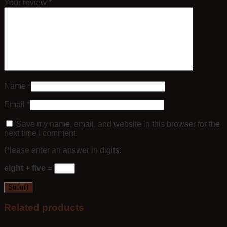
Your review
*
Name
*
Email
*
Save my name, email, and website in this browser for the
next time I comment.
Please enter an answer in digits:
eight + five =
Related products