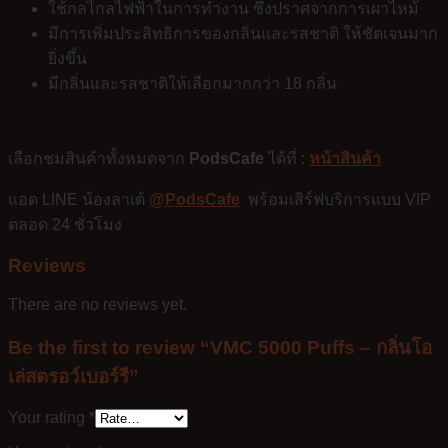
ใช้กลไกลไฟฟ้าในการทำงาน ซึ่งปราศจากการเผาไหม้
มีการเพิ่มประสิทธิการของกลิ่นและรสชาติ ให้ชัดเจนมาก
ยิ่งขึ้น
มีกลิ่นและรสชาติให้เลือกมากกว่า 18 กลิ่น
เลือกชมสินค้าทั้งหมดจาก
PodsCafe
ได้ที่ :
หน้าสินค้า
แอด LINE น้องลาเต้
@PodsCafe
พร้อมเสิร์ฟบริการแบบ VIP
ตลอด 24 ชั่วโมง
Reviews
There are no reviews yet.
Be the first to review “VMC 5000 Puffs – กลิ่นโอ
เล่สตรอว์เบอร์รี”
Your rating
*