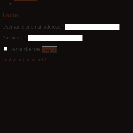
Login
Username or email address
*
Password
*
Remember me
Log in
Lost your password?