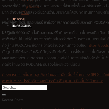
Relx Zero
รสชาติที่ได้รับก็ยิ่งเห็นว่า คุ้มค่ากับราคาที่จ่ายเพื่อซื้อพอตใช้แล้วทิ้งอย
Infy Series
มาก ต่างบอกเป็นเสียงเดียวกันว่ามีปริมาณนิโคตินทดแทนเท่ากับบุหรี
VMC
บทความ
พอตไฟฟ้า
ไอติมสตอเบอร์รี่
หาซื้อง่ายราคาดีต้องใช้บริการที่ PODCAF
สมัครตัวแทน
KS Quik 5000
กลิ่น
ไอติมสตอเบอร์รี่
เป็นพอตที่ราคาไม่แพงเมื่อเทียบก
พอตไฟฟ้านี้เป็นที่รู้กันอย่างทั่วถึงอยู่แล้วว่าต้องใช้บริการแบบออนไล
คือ ร้าน PODCAFE ซึ่งการเข้าถึงร้านจะผ่านทางเวบไซต์
https://pods
กับลูกค้าที่มีข้อสงสัยหรือมีปัญหาติดขัดเรื่องการใช้งาน รวมไปถึงระบ
Man และส่งทั่วประเทศด้วยบริการขนส่งที่ได้รับความน่าเชื่อถือ ซึ่งมั่น
คิดถึงร้านพอต PODCAFE รับรองไม่ผิดหวังแน่นอน
ต้องการความเย็นแบบสุดขีด ต้องลองกลิ่น มิ้นขั้วโลก ของ RELX Infin
พอต lumina ประสิทธิภาพเหนือระดับ ฟีลสูบแน่น มีกลิ่นให้เลือกเยอะ
Recent Posts