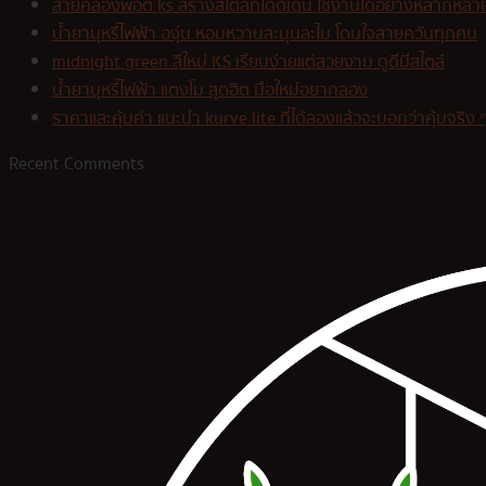
สายคล้องพอต ks สร้างสไตล์ที่โดดเด่น ใช้งานได้อย่างหลากหลา
น้ำยาบุหรี่ไฟฟ้า องุ่น หอมหวานละมุนละไม โดนใจสายควันทุกคน
midnight green สีใหม่ KS เรียบง่ายแต่สวยงาม ดูดีมีสไตล์
น้ำยาบุหรี่ไฟฟ้า แตงโม สุดฮิต มือใหม่อยากลอง
ราคาและคุ้มค่า แนะนำ kurve lite ที่ได้ลองแล้วจะบอกว่าคุ้มจริง 
Recent Comments