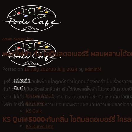
Skip
to
content
Article
,
Kardinal Stick
พอตไฟฟ้า กับ ไอติมสตอเบอร์รี่ ผสมผสานได้อ
Posted on
19 July 2024
30 July 2024
by
adminM
หน้าหลัก
บุหรี่ไฟฟ้าหรือพอตไฟฟ้า เมื่อพูดถึงคำนี้ทุกคนต้องคิดว่าเป็นเรื่องราวขอ
สินค้า
กัน แต่ความเป็นจริงแล้วกลิ่นสำหรับใช้กับพอตไฟฟ้า ไม่ว่าจะเป็นระบบเปิด
Kardinal Stick
หวาน ไม่เว้นแม้กระทั่ง กลิ่นไอศรีม ที่รวบรวมมาไม่ซ้ำกัน เช่นกลิ่น
ไอติม
KS Kurve
ไฟฟ้า ใครที่มาแนว สายหวาน ชอบของหวานผสมกับความเย็นของไอศกรีมกล
KS Quik
KS Quik 5000
กับกลิ่น
ไอติมสตอเบอร์รี่
ใครล
KS Lumina
KS Kurve Lite