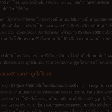
0 คำ ใช้จนหมดแล้วก็ทิ้งไปเรียกว่า one stop เลยก็ว่าได้เพราะเพียงแค่เ
ูบได้เลือกใช้ได้กันยาว
่ยุ่งยาก ทำให้พอตใช้แล้วทิ้งจึงเป็นที่นิยมใช้ไม่ว่าจะเป็นกลุ่มมือใหม่
นอีกหนึ่งใจความสำคัญไม่ต่างจากพอต ที่จำเป็นต้องเลือกกลิ่นที่ถูกใจ ใช้
เช่นกัน ด้วยเหตุผลนี้จึงไม่แปลกใจว่าพอตไฟฟ้าอย่าง
KS Quik 5000
จึงได้
ย่างกลิ่น
ไอติมสตอเบอร์รี่
ที่หลายคนคิดไม่ถึงเมื่อมาอยู่บนพอตน้ำยา
ับว่าได้กินไอศกรีมรสสตอเบอร์รี่ที่ถูกแช่เย็นเอาไว้ กลิ่นนี้จะโดดเด่นในเร
ศกรีมน่าจะถูกใจไม่น้อย รวมถึงคุณสุภาพบุรุษก็สามารถใช้กลิ่นนี้ได้
อเบอร์รี่
บอกว่า ถูกใจใช่เลย
พอตรุ่น
KS Quik 5000 กลิ่นไอศกรีมสตรอว์เบอร์รี่
มาแล้วต่างพูดกันอย่า
มีความหวานมันและความเปรี้ยวของสตอเบอร์รี่ บวกกับมาในรูปแบบพอตใช
2 จุดด้วยกัน ทำให้ฟิลลิ่งในการสูบนั้นยอดเยี่ยมและได้มีการปรับรูสูบเพื่อใ
ดับ Food Grade โดย PCTG ที่รับรองมาตรฐานการแพทย์ บอกได้เลยว่าน้ำ
ได้แบบไม่รู้เบื่อ รวมไปถึงราคาจากร้านพอตไฟฟ้าใกล้ฉันที่ไม่แพง เมื่อเ