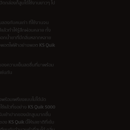
ปิดกล่องก็สูบได้ใช้งานยาวๆ ไป
หันลองกับคนเก่า ที่ใช้งานจน
แล้วทำให้รู้สึกผ่อนคลาย ทั้ง
ออกน้ำยาที่มีกลิ่นหลากหลาย
ของพอตไฟฟ้าอย่างพอต
KS Quik
ื่องของความเย็นสดชื่นที่มาพร้อม
เช่นกัน
งพร้อมเพรียงแบบไม่ได้นัด
้แล้วทิ้งอย่าง
KS Quik 5000
ห้รับเข้าปากของนักสูบมากขึ้น
ยาของ
KS Quik
นี้ให้รสชาติที่เข้ม
ทียบกับจำนวนคำที่สูบได้ กลิ่น