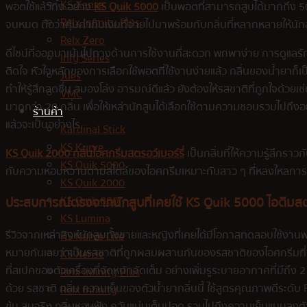
KS Xense
พอตใช้แล้วทิ้ง อย่าง
KS Quik 5000
เป็นพอตที่สามารถสูบได้มากถึง 500
Relx Infinity Plus
จนหมด ถือว่าคุ้มค่ากับเงินที่จ่ายไปมาพร้อมกับกลิ่นที่หลากหลายให้นักส
Relx Zero
ดีไซน์ที่ออกมาเน้นไปทางด้านการใช้งานที่สะดวก พกพาง่าย การดูแลรักษาไม
Infy Series
ติดใจ หัวใจหลักของการเลือกใช้พอตที่ใช้งานง่ายแล้ว กลิ่นของน้ำยาก็เป็
Jues
ทำให้รู้สึกสดชื่น สมองโล่ง อารมณ์ดีแล้ว ยังต้องให้รสชาติที่ถูกใจด้วย
VMC
มากกว่า 20 กลิ่น เพื่อให้เหล่านักสูบได้เลือกใช้ตามความชอบรวมไปถึงอ
ร้านค้า
แล้วจะเป็นอย่างไร
Kardinal Stick
KS Kurve
KS Quik 2000 กลิ่นไอศกรีมสตรอว์เบอร์รี่
เป็นกลิ่นที่ให้ความรู้สึกราวก
KS Quik 5000
กับความหอมหวานตามสไตล์ของไอศกรีมเหมาะกับสาว ๆ ที่หลงใหลการกินไอ
KS Quik 2000
KS Quik 800
ประสบการณ์ตรงจากนักสูบที่เคยใช้
KS Quik 5000
ไอติมสต
KS Lumina
รีวิวจากเหล่าสิงห์นักสูบทั้งชายและหญิงที่เคยได้มีโอกาสทดสอบใช้งาน
KS Kurve Lite
หมายกันเลยว่าเป็นรสชาติที่ถูกผสมผสานกันของรสชาติของไอศกรีมที่
KS Xense
ที่สเปคของตัวเครื่องที่จัดหนักจัดเต็ม อย่างเพิ่มรูระบายอากาศที่มีถึง 
Relx Infinity Plus
ด้วย รสชาติ กลิ่น ความเย็นของตัวน้ำยากลิ่นนี้ ใช้สูตรคุณภาพดีระ
Relx Infinity
ข้น สมจริง กลิ่นหอมฟุ้ง ควันแน่นเต็มปอด รวมไปถึงความเย็นแบบลงตัวสูบ