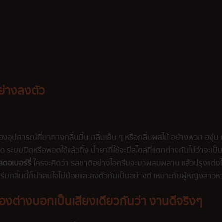
ย่างลงตัว
งอุปการณ์ที่มาทางกลิ่นมิ้น กลิ่นเย็น ๆ หรือกลิ่นผลไม้ อย่างพวก องุ่น แอ
 ระบบปิดหรือพอตใช้แล้วทิ้ง น้ำยาที่ใช้จะมีสไตล์ที่แตกต่างกันไม่ว่าจะเป
สตอเบอร์รี่
ใครจะคิดว่า รสชาติอย่างไอศรีมจะมาผสมผสาน แล้วปรุงแต่งให้
ิ่นนี้ก็น่าสนใจไม่น้อยและลงตัวกันเป็นอย่างดี เหมาะกับผู้หญิงสาวห
องต่างบอกเป็นเสียงเดียวกันว่า งานดีจริงๆ