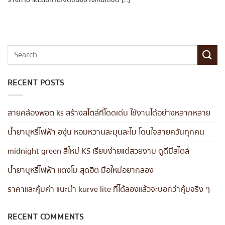
RECENT POSTS
สายคล้องพอต ks สร้างสไตล์ที่โดดเด่น ใช้งานได้อย่างหลากหลาย
น้ำยาบุหรี่ไฟฟ้า องุ่น หอมหวานละมุนละไม โดนใจสายควันทุกคน
midnight green สีใหม่ KS เรียบง่ายแต่สวยงาม ดูดีมีสไตล์
น้ำยาบุหรี่ไฟฟ้า แตงโม สุดฮิต มือใหม่อยากลอง
ราคาและคุ้มค่า แนะนำ kurve lite ที่ได้ลองแล้วจะบอกว่าคุ้มจริง ๆ
RECENT COMMENTS