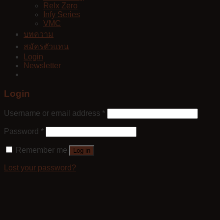
Relx Zero
Infy Series
VMC
บทความ
สมัครตัวแทน
Login
Newsletter
Login
Username or email address
*
Password
*
Remember me
Log in
Lost your password?