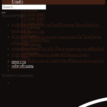
ร้านค้า
Dec
Kardinal Stick
KS Kurve
KS Quik 5000
Recent Posts
KS Quik 2000
KS Quik 800
สายคล้องพอต ks สร้างสไตล์ที่โดดเด่น ใช้งานได้อย่าง
KS Lumina
หลากหลาย
KS Kurve Lite
KS Xense
น้ำยาบุหรี่ไฟฟ้า องุ่น หอมหวานละมุนละไม โดนใจสาย
Relx Infinity Plus
ควันทุกคน
Relx Infinity
Relx Zero
midnight green สีใหม่ KS เรียบง่ายแต่สวยงาม ดูดีมีสไตล์
Infy Series
น้ำยาบุหรี่ไฟฟ้า แตงโม สุดฮิต มือใหม่อยากลอง
VMC
ราคาและคุ้มค่า แนะนำ kurve lite ที่ได้ลองแล้วจะบอกว่า
บทความ
สมัครตัวแทน
คุ้มจริง ๆ
Recent Comments