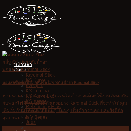
Skip
to
content
หน้าหลัก
สินค้า
Kardinal Stick
KS Kurve
หอมสดชื่นต่อเนื่อง กลิ่นชัดไม่จางกับ น้ำยา Kardinal Stick
KS Quik
KS Lumina
หอมนานยิ่งกว่าเคย กลิ่นชัดเจนไม่เจือจางแม้จะใช้งานติดต่อกัน
KS Kurve Lite
KS Xense
กับพอดไฟฟ้าระบบปิดตัวเก่งอย่าง Kardinal Stick ที่จะทำให้คุณ
Relx Infinity Plus
เต็มอิ่มกับนิโคตินแบบเน้นๆ แน่นๆ เต็มคำกว่าเคย และยังดีต่อ
Relx Zero
Infy Series
สุขภาพมากกว่า [...]
Jues
VMC
01