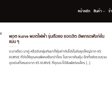
หน้าหลัก
สินค้า
ร้
พอต kurve พอตไฟฟ้า รุ่นเรือธง ยอดฮิต อัพเกรดฟังก์ชั่น
แน่น ๆ
จะมาเดี่ยว มาคู่ หรือจับกลุ่มกันมาก็คุ้มค่ากับโปรโมชั่นชุดใหญ่จาก KS
KURVE ที่จัดให้คุณคนพิเศษยิ่งกว่าใคร ในราคาเกินคุ้ม อีกทั้งยังรวบรวม
จุดเด่นทั้งหมดจาก KS KURVE ที่คุณจะได้สัมผัสก่อนใคร [...]