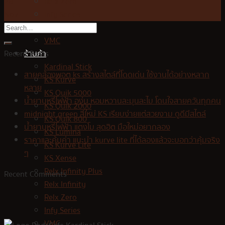
Relx Zero
28
Infy Series
Nov
Jues
VMC
ร้านค้า
Recent Posts
Kardinal Stick
สายคล้องพอต ks สร้างสไตล์ที่โดดเด่น ใช้งานได้อย่างหลาก
KS Kurve
หลาย
KS Quik 5000
น้ำยาบุหรี่ไฟฟ้า องุ่น หอมหวานละมุนละไม โดนใจสายควันทุกคน
KS Quik 2000
midnight green สีใหม่ KS เรียบง่ายแต่สวยงาม ดูดีมีสไตล์
KS Quik 800
น้ำยาบุหรี่ไฟฟ้า แตงโม สุดฮิต มือใหม่อยากลอง
KS Lumina
ราคาและคุ้มค่า แนะนำ kurve lite ที่ได้ลองแล้วจะบอกว่าคุ้มจริง
KS Kurve Lite
ๆ
KS Xense
Relx Infinity Plus
Recent Comments
Relx Infinity
Relx Zero
Infy Series
VMC