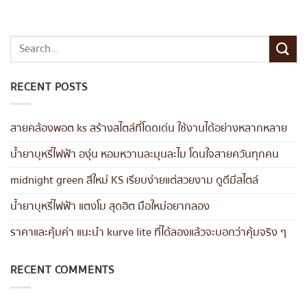
RECENT POSTS
สายคล้องพอต ks สร้างสไตล์ที่โดดเด่น ใช้งานได้อย่างหลากหลาย
น้ำยาบุหรี่ไฟฟ้า องุ่น หอมหวานละมุนละไม โดนใจสายควันทุกคน
midnight green สีใหม่ KS เรียบง่ายแต่สวยงาม ดูดีมีสไตล์
น้ำยาบุหรี่ไฟฟ้า แตงโม สุดฮิต มือใหม่อยากลอง
ราคาและคุ้มค่า แนะนำ kurve lite ที่ได้ลองแล้วจะบอกว่าคุ้มจริง ๆ
RECENT COMMENTS