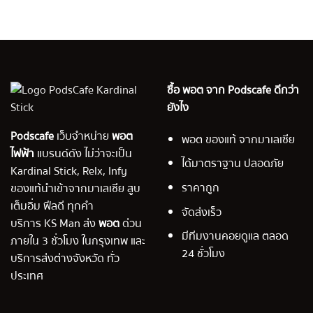
ซื้อ พอต จาก Podscafe ดีกว่า
ยังไง
Podscafe
เว็บจำหน่าย
พอต
พอต ของแท้ จากมาเลเซีย
ไฟฟ้า
แบรนด์ดัง ไม่ว่าจะเป็น
ได้มาตราฐาน ปลอดภัย
Kardinal Stick, Relx, Infy
ราคาถูก
ของแท้นำเข้าจากมาเลเซีย สูบ
เต็มอิ่ม ฟีลดี ทุกคำ
จัดส่งเร็ว
บริการ KS Man ส่ง
พอต
ด่วน
มีทีมงานคอยดูแล ตลอด
ภายใน 3 ชั่วโมง ในกรุงเทพ และ
24 ชั่วโมง
บริการส่งต่างจังหวัด ทั่ว
ประเทศ