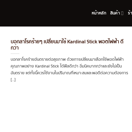
หน้าหลัก
สินค้า
ร้
บอกลาโรคร้ายๆ เปลี่ยนมาใช้ Kardinal Stick พอตไฟฟ้า ดี
กว่า
บอกลาโรคร้ายอันตรายต่อสุขภาพ ด้วยการเปลี่ยนมาเลือกใช้พอดไฟฟ้า
คุณภาพอย่าง Kardinal Stick ได้ฟีลดีกว่า อิ่มนิคมากกว่าและยังไม่เป็น
อันตราย แต่ทั้งนี้ควรใช้งานในปริมาณที่เหมาะสมและพอดีต่อความต้องการ
[...]