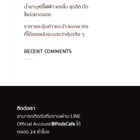
น้ำยาบุหรี่ไฟฟ้า แตงโม สุดฮิต มือ
ใหม่อยากลอง
ราคาและคุ้มค่า แนะนำ kurve lite
ที่ได้ลองแล้วจะบอกว่าคุ้มจริง ๆ
RECENT COMMENTS
ติดต่อเรา
สามารถติดต่อทีมงานผ่าน LINE
Official Account
@PodsCafe
ได้
ตลอด 24 ชั่วโมง