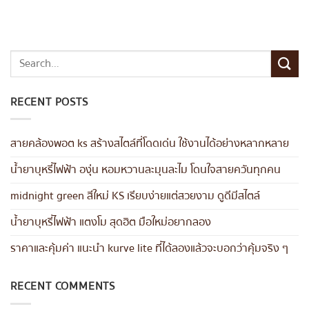
RECENT POSTS
สายคล้องพอต ks สร้างสไตล์ที่โดดเด่น ใช้งานได้อย่างหลากหลาย
น้ำยาบุหรี่ไฟฟ้า องุ่น หอมหวานละมุนละไม โดนใจสายควันทุกคน
midnight green สีใหม่ KS เรียบง่ายแต่สวยงาม ดูดีมีสไตล์
น้ำยาบุหรี่ไฟฟ้า แตงโม สุดฮิต มือใหม่อยากลอง
ราคาและคุ้มค่า แนะนำ kurve lite ที่ได้ลองแล้วจะบอกว่าคุ้มจริง ๆ
RECENT COMMENTS