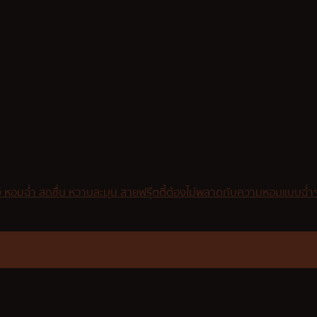
 หอมฉ่ำ สดชื่น หวานละมุน สายฟรุ๊ตตี้ต้องไม่พลาดกับความหอมแบบฉ่ำๆ จ