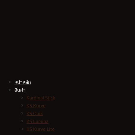
Skip
to
content
หน้าหลัก
สินค้า
Kardinal Stick
KS Kurve
KS Quik
KS Lumina
KS Kurve Lite