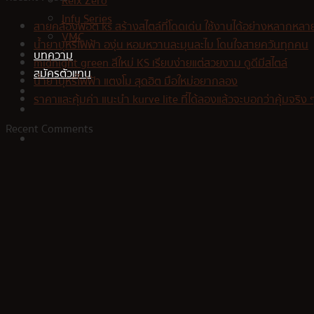
Relx Zero
Infy Series
สายคล้องพอต ks สร้างสไตล์ที่โดดเด่น ใช้งานได้อย่างหลากหลา
VMC
น้ำยาบุหรี่ไฟฟ้า องุ่น หอมหวานละมุนละไม โดนใจสายควันทุกคน
บทความ
midnight green สีใหม่ KS เรียบง่ายแต่สวยงาม ดูดีมีสไตล์
สมัครตัวแทน
น้ำยาบุหรี่ไฟฟ้า แตงโม สุดฮิต มือใหม่อยากลอง
ราคาและคุ้มค่า แนะนำ kurve lite ที่ได้ลองแล้วจะบอกว่าคุ้มจริง 
Recent Comments