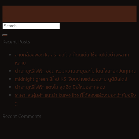
20
Sep
Recent Posts
สายคล้องพอต ks สร้างสไตล์ที่โดดเด่น ใช้งานได้อย่างหลาก
หลาย
น้ำยาบุหรี่ไฟฟ้า องุ่น หอมหวานละมุนละไม โดนใจสายควันทุกคน
midnight green สีใหม่ KS เรียบง่ายแต่สวยงาม ดูดีมีสไตล์
น้ำยาบุหรี่ไฟฟ้า แตงโม สุดฮิต มือใหม่อยากลอง
ราคาและคุ้มค่า แนะนำ kurve lite ที่ได้ลองแล้วจะบอกว่าคุ้มจริง
ๆ
Recent Comments