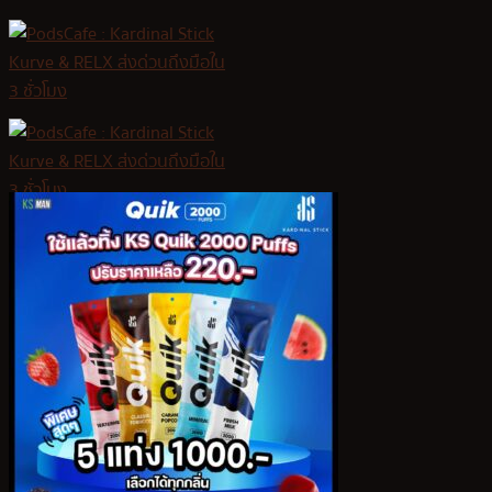
Skip
to
content
หน้าหลัก
สินค้า
Kardinal Stick
KS Kurve
KS Quik
KS Lumina
KS Kurve Lite
KS Xense
Relx Infinity Plus