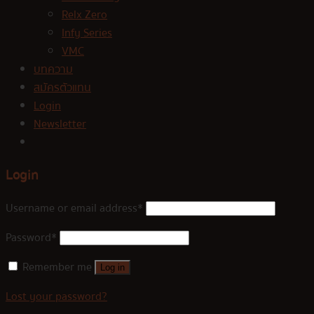
Relx Zero
Infy Series
VMC
บทความ
สมัครตัวแทน
Login
Newsletter
Login
Username or email address
*
Password
*
Remember me
Log in
Lost your password?