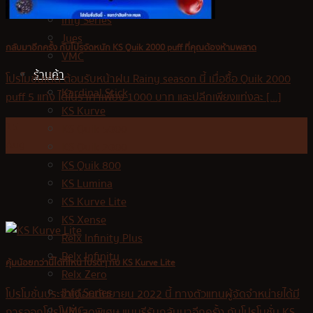
Relx Zero
Infy Series
Jues
กลับมาอีกครั้ง กับโปรจัดหนัก KS Quik 2000 puff ที่คุณต้องห้ามพลาด
VMC
ร้านค้า
โปรโมชั่นเด็ด ต้อนรับหน้าฝน Rainy season นี้ เมื่อซื้อ Quik 2000
Kardinal Stick
puff 5 แท่ง ได้ในราคาเพียง 1000 บาท และปลีกเพียงแท่งละ [...]
KS Kurve
15
KS Quik 5000
Aug
KS Quik 2000
KS Quik 800
KS Lumina
KS Kurve Lite
KS Xense
Relx Infinity Plus
Relx Infinity
คุ้มน้อยกว่านี้ได้ที่ไหน โปรดีๆ กับ KS Kurve Lite
Relx Zero
Infy Series
โปรโมชั่นประจำเดือนกันยายน 2022 นี้ ทางตัวแทนผู้จัดจำหน่ายได้มี
VMC
การออกโปรโมชั่นสุดพิเศษ แบบรีรันกลับมาอีกครั้ง กับโปรโมชั่น KS