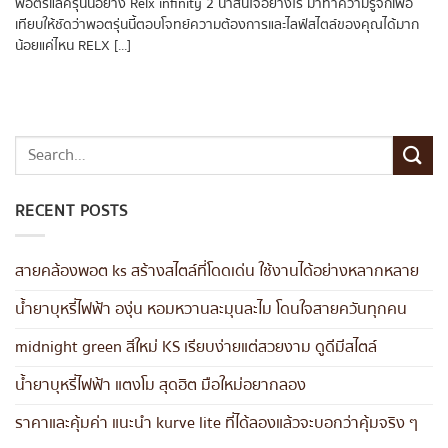
พอตรีแลครุ่นนี้อย่าง Relx infinity 2 น่าสนใจอย่างไร มาทำความรู้จักเพื่อ
เทียบให้ชัดว่าพอตรุ่นนี้ตอบโจทย์ความต้องการและไลฟ์สไตล์ของคุณได้มาก
น้อยแค่ไหน RELX [...]
RECENT POSTS
สายคล้องพอต ks สร้างสไตล์ที่โดดเด่น ใช้งานได้อย่างหลากหลาย
น้ำยาบุหรี่ไฟฟ้า องุ่น หอมหวานละมุนละไม โดนใจสายควันทุกคน
midnight green สีใหม่ KS เรียบง่ายแต่สวยงาม ดูดีมีสไตล์
น้ำยาบุหรี่ไฟฟ้า แตงโม สุดฮิต มือใหม่อยากลอง
ราคาและคุ้มค่า แนะนำ kurve lite ที่ได้ลองแล้วจะบอกว่าคุ้มจริง ๆ