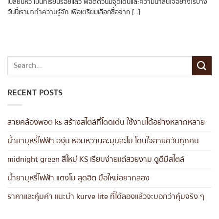
เปลี่ยนหัว เป็นที่เรียบร้อยแล้ว พอตตัวนี้มีจุดเด่นและความน่าสนใจอย่างไรบ้าง
วันนี้เรามาทำความรู้จัก เพื่อเตรียมเลือกซื้อจาก [...]
RECENT POSTS
สายคล้องพอต ks สร้างสไตล์ที่โดดเด่น ใช้งานได้อย่างหลากหลาย
น้ำยาบุหรี่ไฟฟ้า องุ่น หอมหวานละมุนละไม โดนใจสายควันทุกคน
midnight green สีใหม่ KS เรียบง่ายแต่สวยงาม ดูดีมีสไตล์
น้ำยาบุหรี่ไฟฟ้า แตงโม สุดฮิต มือใหม่อยากลอง
ราคาและคุ้มค่า แนะนำ kurve lite ที่ได้ลองแล้วจะบอกว่าคุ้มจริง ๆ