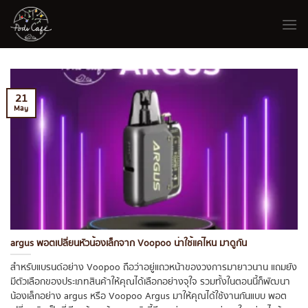
Skip
to
content
21
May
argus พอตเปลี่ยนหัวน้องเล็กจาก Voopoo น่าใช้แค่ไหน มาดูกัน
สำหรับแบรนด์อย่าง Voopoo ถือว่าอยู่แถวหน้าของวงการมายาวนาน แถมยัง
มีตัวเลือกของประเภทสินค้าให้คุณได้เลือกอย่างจุใจ รวมทั้งในตอนนี้ก็พัฒนา
น้องเล็กอย่าง argus หรือ Voopoo Argus มาให้คุณได้ใช้งานกันแบบ พอต