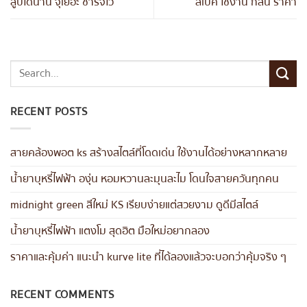
สูบได้นาน จุเยอะ ชาร์จไว
สเปค ใช้งาน กลิ่น ราคา
RECENT POSTS
สายคล้องพอต ks สร้างสไตล์ที่โดดเด่น ใช้งานได้อย่างหลากหลาย
น้ำยาบุหรี่ไฟฟ้า องุ่น หอมหวานละมุนละไม โดนใจสายควันทุกคน
midnight green สีใหม่ KS เรียบง่ายแต่สวยงาม ดูดีมีสไตล์
น้ำยาบุหรี่ไฟฟ้า แตงโม สุดฮิต มือใหม่อยากลอง
ราคาและคุ้มค่า แนะนำ kurve lite ที่ได้ลองแล้วจะบอกว่าคุ้มจริง ๆ
RECENT COMMENTS