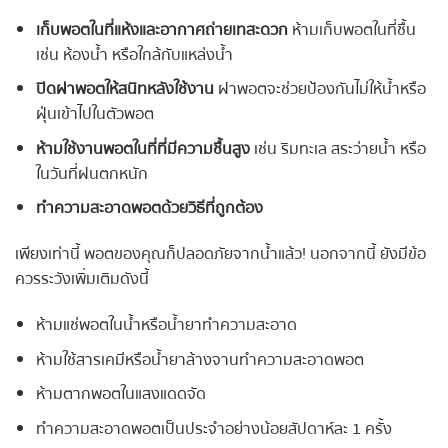
เก็บพอตในที่แห้งและอากาศถ่ายเทสะดวก
ห้ามเก็บพอตในที่ชื้น
เช่น ห้องน้ำ หรือใกล้กับแหล่งน้ำ
ปิดฝาพอตให้สนิทหลังใช้งาน
ฝาพอตจะช่วยป้องกันไม่ให้น้ำหรือ
ฝุ่นเข้าไปในตัวพอต
ห้ามใช้งานพอตในที่ที่มีความชื้นสูง
เช่น ริมทะเล สระว่ายน้ำ หรือ
ในวันที่ฝนตกหนัก
ทำความสะอาดพอตด้วยวิธีที่ถูกต้อง
เพียงเท่านี้ พอตของคุณก็ปลอดภัยจากน้ำแล้ว! นอกจากนี้ ยังมีข้อ
ควรระวังเพิ่มเติมดังนี้
ห้ามแช่พอตในน้ำหรือน้ำยาทำความสะอาด
ห้ามใช้สารเคมีหรือน้ำยาล้างจานทำความสะอาดพอต
ห้ามตากพอตในแสงแดดจัด
ทำความสะอาดพอตเป็นประจำอย่างน้อยสัปดาห์ละ 1 ครั้ง