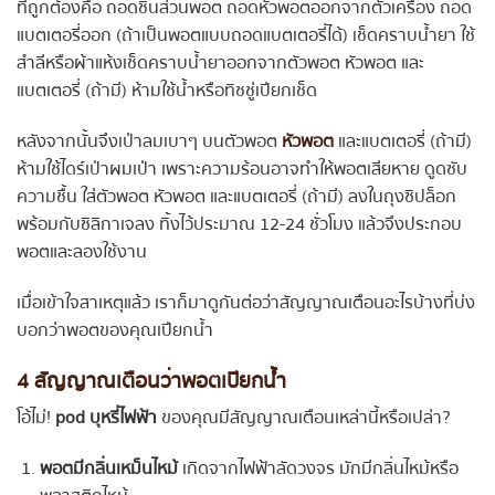
ที่ถูกต้องคือ ถอดชิ้นส่วนพอต ถอดหัวพอตออกจากตัวเครื่อง ถอด
แบตเตอรี่ออก (ถ้าเป็นพอตแบบถอดแบตเตอรี่ได้) เช็ดคราบน้ำยา ใช้
สำลีหรือผ้าแห้งเช็ดคราบน้ำยาออกจากตัวพอต หัวพอต และ
แบตเตอรี่ (ถ้ามี) ห้ามใช้น้ำหรือทิชชู่เปียกเช็ด
หลังจากนั้นจึงเป่าลมเบาๆ บนตัวพอต
หัวพอต
และแบตเตอรี่ (ถ้ามี)
ห้ามใช้ไดร์เป่าผมเป่า เพราะความร้อนอาจทำให้พอตเสียหาย ดูดซับ
ความชื้น ใส่ตัวพอต หัวพอต และแบตเตอรี่ (ถ้ามี) ลงในถุงซิปล็อก
พร้อมกับซิลิกาเจลง ทิ้งไว้ประมาณ 12-24 ชั่วโมง แล้วจึงประกอบ
พอตและลองใช้งาน
เมื่อเข้าใจสาเหตุแล้ว เราก็มาดูกันต่อว่าสัญญาณเตือนอะไรบ้างที่บ่ง
บอกว่าพอตของคุณเปียกน้ำ
4 สัญญาณเตือนว่าพอตเปียกน้ำ
โอ้ไม่!
pod บุหรี่ไฟฟ้า
ของคุณมีสัญญาณเตือนเหล่านี้หรือเปล่า?
พอตมีกลิ่นเหม็นไหม้
เกิดจากไฟฟ้าลัดวงจร มักมีกลิ่นไหม้หรือ