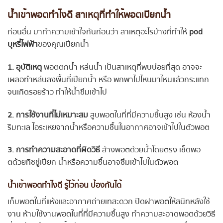
น้ำเข้าพอตทำไงดี
สาเหตุที่ทำให้พอตเปียกน้ำ
ก่อนอื่น มาทำความเข้าใจกันก่อนว่า สาเหตุอะไรบ้างที่ทำให้
pod
บุหรี่ไฟฟ้า
ของคุณเปียกน้ำ
1. อุบัติเหตุ
พอตตกน้ำ หล่นน้ำ เป็นสาเหตุที่พบบ่อยที่สุด อาจจะ
เผลอทำหล่นลงพื้นที่เปียกน้ำ หรือ พกพาไปไหนมาไหนแล้วกระแทก
จนเกิดรอยร้าว ทำให้น้ำซึมเข้าไป
2. การใช้งานที่ไม่เหมาะสม
สูบพอตในที่ที่มีความชื้นสูง เช่น ห้องน้ำ
ริมทะเล ไอระเหยจากน้ำหรือความชื้นในอากาศอาจเข้าไปในตัวพอต
3. การทำความสะอาดที่ผิดวิธี
ล้างพอตด้วยน้ำโดยตรง เช็ดพอ
ตด้วยทิชชู่เปียก น้ำหรือความชื้นอาจซึมเข้าไปในตัวพอต
น้ำเข้าพอตทำไงดี
รู้ไว้ก่อน ป้องกันได้
เก็บพอตในที่แห้งและอากาศถ่ายเทสะดวก ปิดฝาพอตให้สนิทหลังใช้
งาน ห้ามใช้งานพอตในที่ที่มีความชื้นสูง ทำความสะอาดพอตด้วยวิธี