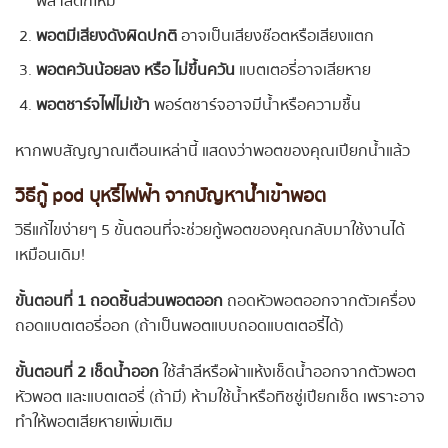
พลาสติกไหม้
พอตมีเสียงดังผิดปกติ
อาจเป็นเสียงช๊อตหรือเสียงแตก
พอตควันน้อยลง หรือ ไม่ขึ้นควัน
แบตเตอรี่อาจเสียหาย
พอตชาร์จไฟไม่เข้า
พอร์ตชาร์จอาจมีน้ำหรือความชื้น
หากพบสัญญาณเตือนเหล่านี้ แสดงว่าพอตของคุณเปียกน้ำแล้ว
วิธีกู้
pod บุหรี่ไฟฟ้า
จาก
ปัญหา
น้ำเข้าพอต
วิธีแก้ไขง่ายๆ 5 ขั้นตอนที่จะช่วยกู้พอตของคุณกลับมาใช้งานได้
เหมือนเดิม!
ขั้นตอนที่ 1 ถอดชิ้นส่วนพอตออก
ถอดหัวพอตออกจากตัวเครื่อง
ถอดแบตเตอรี่ออก (ถ้าเป็นพอตแบบถอดแบตเตอรี่ได้)
ขั้นตอนที่ 2 เช็ดน้ำออก
ใช้สำลีหรือผ้าแห้งเช็ดน้ำออกจากตัวพอต
หัวพอต และแบตเตอรี่ (ถ้ามี) ห้ามใช้น้ำหรือทิชชู่เปียกเช็ด เพราะอาจ
ทำให้พอตเสียหายเพิ่มเติม