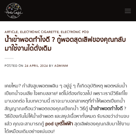
Skip
to
content
ARTICLE
,
ELECTRONIC CIGARETTE
,
ELECTRONIC POD
น้ำเข้าพอตทำไงดี ? กู้พอตสุดเลิฟของคุณกลับ
มาใช้งานได้ดั่งเดิม
POSTED ON
24 APRIL 2024
BY
ADMINM
เคยไหม? กำลังสูบพอตเพลิน ๆ อยู่จู่ ๆ ก็เกิดอุบัติเหตุ พอตหล่นน้ำ
เปียกน้ำจนเสีย ใจแทบสลาย! แต่ไม่ต้องกังวลไป เพราะเรามีวิธีแก้ไข
มาบอกต่อ ในบทความนี้ เราจะมาบอกสาเหตุที่ทำให้พอตเปียกน้ำ
สัญญาณเตือนว่าพอตของคุณเปียกน้ำ วิธีกู้
น้ำเข้าพอตทำไงดี
?
วิธีป้องกันไม่ให้น้ำเข้าพอต และสรุปเนื้อหาทั้งหมด รับรองว่าอ่านจบ
แล้ว คุณจะสามารถกู้
pod บุหรี่ไฟฟ้า
สุดเลิฟของคุณกลับมาใช้งาน
ได้เหมือนเดิมอย่างแน่นอน!