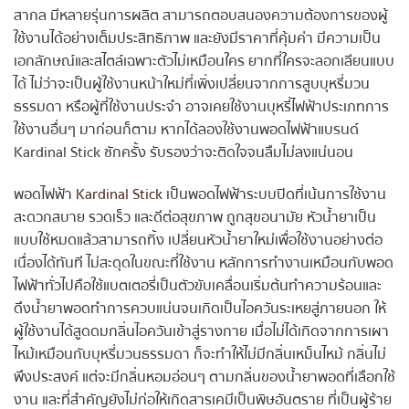
สากล มีหลายรุ่นการผลิต สามารถตอบสนองความต้องการของผู้
ใช้งานได้อย่างเต็มประสิทธิภาพ และยังมีราคาที่คุ้มค่า มีความเป็น
เอกลักษณ์และสไตล์เฉพาะตัวไม่เหมือนใคร ยากที่ใครจะลอกเลียนแบบ
ได้ ไม่ว่าจะเป็นผู้ใช้งานหน้าใหม่ที่เพิ่งเปลี่ยนจากการสูบบุหรี่มวน
ธรรมดา หรือผู้ที่ใช้งานประจำ อาจเคยใช้งานบุหรี่ไฟฟ้าประเภทการ
ใช้งานอื่นๆ มาก่อนก็ตาม หากได้ลองใช้งานพอดไฟฟ้าแบรนด์
Kardinal Stick ซักครั้ง รับรองว่าจะติดใจจนลืมไม่ลงแน่นอน
พอดไฟฟ้า
Kardinal Stick
เป็นพอดไฟฟ้าระบบปิดที่เน้นการใช้งาน
สะดวกสบาย รวดเร็ว และดีต่อสุขภาพ ถูกสุขอนามัย หัวน้ำยาเป็น
แบบใช้หมดแล้วสามารถทิ้ง เปลี่ยนหัวน้ำยาใหม่เพื่อใช้งานอย่างต่อ
เนื่องได้ทันที ไม่สะดุดในขณะที่ใช้งาน หลักการทำงานเหมือนกับพอด
ไฟฟ้าทั่วไปคือใช้แบตเตอรี่เป็นตัวขับเคลื่อนเริ่มต้นทำความร้อนและ
ดึงน้ำยาพอดทำการควบแน่นจนเกิดเป็นไอควันระเหยสู่ภายนอก ให้
ผู้ใช้งานได้สูดดมกลิ่นไอควันเข้าสู่รางกาย เมื่อไม่ได้เกิดจากการเผา
ไหม้เหมือนกับบุหรี่มวนธรรมดา ก็จะทำให้ไม่มีกลิ่นเหม็นไหม้ กลิ่นไม่
พึงประสงค์ แต่จะมีกลิ่นหอมอ่อนๆ ตามกลิ่นของน้ำยาพอดที่เลือกใช้
งาน และที่สำคัญยังไม่ก่อให้เกิดสารเคมีเป็นพิษอันตราย ที่เป็นผู้ร้าย