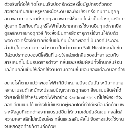
ตัวจริงที่ก่อให้เกิดโรคมะเร็งปอดอีกด้วย ดีไซน์รูปทรงตัวพอด
สวยงามทันสมัย หรูหราเหนือระดับ และยังแข็งแกร่ง ทนทานทุกๆ
สภาพอากาศ รวมถึงทุกๆ สภาพการใช้งาน ไม่จำเป็นต้องดูแลรักษา
ยุ่งยากเมื่อเทียบกับบุหรี่ไฟฟ้าในประเภทการใช้งานอื่นๆ แต่หากยิ่ง
ดูแลรักษาอย่างถูกวิธี ก็จะยิ่งเป็นการยืดอายุการใช้งานให้กับตัว
พอด ตัวเครื่องได้มากยิ่งขึ้นเช่นกัน น้ำยาพอดที่เป็นองค์ประกอบ
สำคัญในกระบวนการทำงาน เป็นน้ำยาแบบ Salt Nicotine เข้มข้น
มีส่วนประกอบของนิโคตินที่ 3-5% แล้วแต่กลิ่นของน้ำยา รวมถึง
สารเคมีที่ไม่เป็นอันตรายต่างๆ กลิ่นและรสสัมผัสมีทั้งโทนกลิ่นร้อน
และโทนกลิ่นเย็นให้เลือกใช้งานตามความชื่นชอบของแต่ละคนอีกด้วย
อย่างไรก็ตาม แม้ว่าพอดไฟฟ้าที่มีจำหน่ายปัจจุบันนั้น จะมีมากมาย
หลายแบรนด์และมักจะประสบปัญหาการถูกลอกเลียนแบบสินค้าได้
ง่าย แต่ไม่ใช่สำหรับพอดไฟฟ้าอย่าง Kardinal stick ที่ไม่เพียงแต่จะ
ลอกเลียนแบบได้ แต่ยังไม่มีแบรนด์ผู้ผลิตใดที่ทำได้เหมือนอีกด้วย เพ
ราะฟีลสูบที่แตกต่างจากแบรนด์อื่น ให้ความเข้มข้นชัดเจน คงสไตล์
ความคลาสสิกไม่เหมือนใคร กลิ่นและรสสัมผัสไม่เจือจางแม้จะใช้งาน
จนหยดสุดท้ายก็ตามอีกด้วย