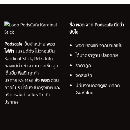
ซื้อ พอต จาก Podscafe ดีกว่า
ยังไง
Podscafe
เว็บจำหน่าย
พอต
พอต ของแท้ จากมาเลเซีย
ไฟฟ้า
แบรนด์ดัง ไม่ว่าจะเป็น
ได้มาตราฐาน ปลอดภัย
Kardinal Stick, Relx, Infy
ราคาถูก
ของแท้นำเข้าจากมาเลเซีย สูบ
เต็มอิ่ม ฟีลดี ทุกคำ
จัดส่งเร็ว
บริการ KS Man ส่ง
พอต
ด่วน
มีทีมงานคอยดูแล ตลอด
ภายใน 3 ชั่วโมง ในกรุงเทพ และ
24 ชั่วโมง
บริการส่งต่างจังหวัด ทั่ว
ประเทศ