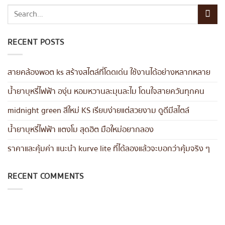
RECENT POSTS
สายคล้องพอต ks สร้างสไตล์ที่โดดเด่น ใช้งานได้อย่างหลากหลาย
น้ำยาบุหรี่ไฟฟ้า องุ่น หอมหวานละมุนละไม โดนใจสายควันทุกคน
midnight green สีใหม่ KS เรียบง่ายแต่สวยงาม ดูดีมีสไตล์
น้ำยาบุหรี่ไฟฟ้า แตงโม สุดฮิต มือใหม่อยากลอง
ราคาและคุ้มค่า แนะนำ kurve lite ที่ได้ลองแล้วจะบอกว่าคุ้มจริง ๆ
RECENT COMMENTS