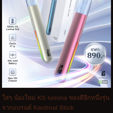
Kardinal Stick
KS Kurve
KS Quik 5000
KS Quik 2000
KS Quik 800
KS Lumina
KS Kurve Lite
KS Xense
Relx Infinity Plus
Relx Infinity
Relx Zero
Infy Series
VMC
บทความ
สมัครตัวแทน
ใสๆ น้องใหม่ KS lumina ของดีอีกหนึ่งรุ่น
จากแบรนด์ Kardinal Stick