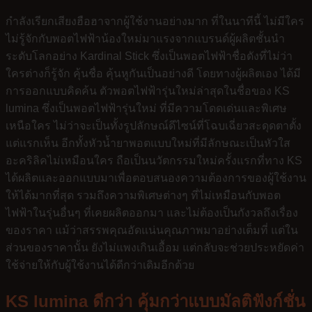
กำลังเรียกเสียงฮือฮาจากผู้ใช้งานอย่างมาก ที่ในนาทีนี้ ไม่มีใคร
ไม่รู้จักกับพอตไฟฟ้าน้องใหม่มาแรงจากแบรนด์ผู้ผลิตชั้นนำ
ระดับโลกอย่าง Kardinal Stick ซึ่งเป็นพอตไฟฟ้าชื่อดังที่ไม่ว่า
ใครต่างก็รู้จัก คุ้นชื่อ คุ้นหูกันเป็นอย่างดี โดยทางผู้ผลิตเอง ได้มี
การออกแบบคิดค้น ตัวพอตไฟฟ้ารุ่นใหม่ล่าสุดในชื่อของ KS
lumina ซึ่งเป็นพอตไฟฟ้ารุ่นใหม่ ที่มีความโดดเด่นและพิเศษ
เหนือใคร ไม่ว่าจะเป็นทั้งรูปลักษณ์ดีไซน์ที่โฉบเฉี่ยวสะดุดตาตั้ง
แต่แรกเห็น อีกทั้งหัวน้ำยาพอตแบบใหม่ที่มีลักษณะเป็นหัวใส
อะคริลิคไม่เหมือนใคร ถือเป็นนวัตกรรมใหม่ครั้งแรกที่ทาง KS
ได้ผลิตและออกแบบมาเพื่อตอบสนองความต้องการของผู้ใช้งาน
ให้ได้มากที่สุด รวมถึงความพิเศษต่างๆ ที่ไม่เหมือนกับพอต
ไฟฟ้าในรุ่นอื่นๆ ที่เคยผลิตออกมา และไม่ต้องเป็นกังวลถึงเรื่อง
ของราคา แม้ว่าสรรพคุณอัดแน่นคุณภาพมาอย่างเต็มที่ แต่ใน
ส่วนของราคานั้น ยังไม่แพงเกินเอื้อม แต่กลับจะช่วยประหยัดค่า
ใช้จ่ายให้กับผู้ใช้งานได้ดีกว่าเดิมอีกด้วย
KS lumina ดีกว่า คุ้มกว่าแบบมัลติฟังก์ชั่น