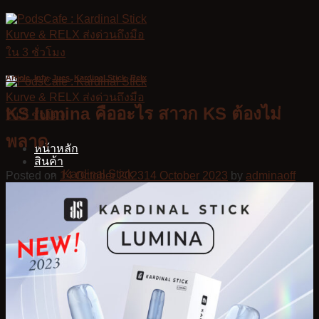
Skip
to
content
Article
,
Infy
,
Jues
,
Kardinal Stick
,
Relx
KS lumina คืออะไร สาวก KS ต้องไม่
พลาด
หน้าหลัก
สินค้า
Kardinal Stick
Posted on
14 October 2023
14 October 2023
by
adminaoff
KS Kurve
KS Quik
KS Lumina
KS Kurve Lite
KS Xense
Relx Infinity Plus
Relx Zero
Infy Series
Jues
VMC
ร้านค้า