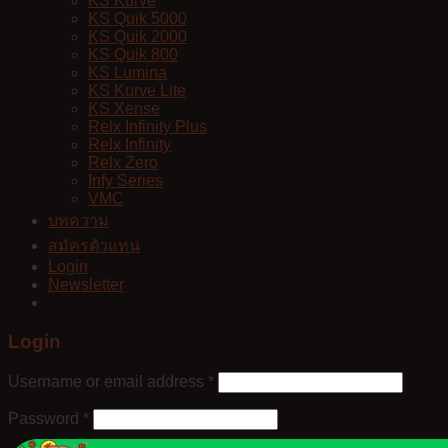
KS Kurve
KS Quik 5000
KS Quik 2000
KS Quik 800
KS Lumina
KS Kurve Lite
KS Xense
Relx Infinity Plus
Relx Infinity
Relx Zero
Infy Series
VMC
บทความ
สมัครตัวแทน
Login
Newsletter
Login
Username or email address
*
Password
*