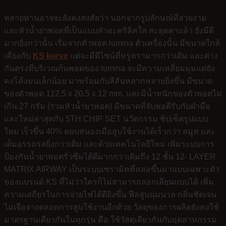
หลายท่านอาจจะยังคงสงสัยว่า นอกจากรูปลักษณ์ที่สวยงาม
และหัวน้ำยาพอตที่เป็นแบบหัวอะคริลิคใส สะดุดตาแล้ว ยังมีดี
มากยิ่งกว่านั้น เริ่มจากตัวพอต lumina ตัวเครื่องนั้น มีขนาดใกล้
เคียงกับ
KS kurve
แต่จะมีดีไซน์ที่หรูหรามากกว่าเดิม และต่าง
กันตรงที่บริเวณก้นพอตของ lumina จะมีความเหลี่ยมมุมแต่ยัง
คงโค้งมนเล็กน้อย มาพร้อมกับสีสันหลากหลายยิ่งขึ้น มีขนาด
ของตัวพอต 112.5 x 20.5 x 12 mm. และมีน้ำหนักของตัวพอตไม่
เกิน 27 กรัม (รวมหัวน้ำยาพอต) มีขนาดที่จับพอดีรับกับฝ่ามือ
และใหม่ล่าสุดกับ 5TH CHIP SET นวัตกรรม ชิปเซ็ตรูปแบบ
ใหม่ เร็วขึ้น 40% ตอบสนองเมื่อสูบใช้งานได้เร็วกว่า สมูท และ
เต็มอรรถรสยิ่งกว่าเดิม และด้วยเทคโนโลยีใหม่ เพิ่มระบบการ
ป้องกันน้ำยาพอตรั่วซึมได้ดีมากกว่าเดิมถึง 12 ชั้น 12- LAYER
MATRIX AIRWAY เป็นระบบเซรามิคที่หล่อขึ้นมาแบบเฉพาะตัว
ของแบรนด์ KS ที่ไม่ว่าใครก็ไม่สามารถลอกเลียนแบบได้ เพิ่ม
ความเสถียรในการจ่ายไฟได้ดียิ่งขึ้น ฟีลสูบนุ่มนวล กลิ่นชัดเจน
ไม่เจือจางตลอดการสูบใช้งานอีกด้วย วัสดุของการผลิตยังคงใช้
มาตรฐานเดียวกันในทุกรุ่น คือ ใช้วัสดุเดียวกันกับอุตสาหกรรม