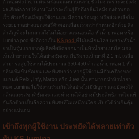
ตัวพอตทิ้งไว้ข้ามคืน หรือแม้แต่นานหลายชั่วโมง เพราะจะยิ่งส่ง
ผลเสียต่อการใช้งาน ไม่ว่าจะเป็นรู้สึกถึงกลิ่นไหม้ของตัวพอต
เร็ว ตัวเครื่องเมื่อสูบใช้งานและมีความร้อนสูง หรือส่งผลเสียใน
ระยะยาวอย่างแบตเตอรี่ตัวพอตเสื่อมเร็วกว่ากำหนดอีกด้วย สิ่ง
สำคัญที่จะไม่กล่าวถึงไม่ได้อย่างแน่นอนคือ หัวน้ำยาพอต หรือ
Lumina pod ซึ่งถือว่าเป็น
KS pod
ที่ไม่เหมือนใคร เพราะหัวน้ำ
ยาเป็นรุ่นแรกจากผู้ผลิตที่ผลิตออกมาเป็นหัวน้ำยาแบบใส มอง
เห็นน้ำยาภายในได้อย่างชัดเจน มีปริมาณน้ำยาที่ 2.1 ml. เฉลี่ย
สามารถสูบใช้งานได้ประมาณ 350-450 คำต่อน้ำยาพอต 1 หัว
กลิ่นเข้มข้นชัดเจน และพิเศษกว่า หากผู้ใช้งานมีตัวเครื่องของ
แบรนด์ Relx , Infy, Marbo หรือ Jues นั้น สามารถนำหัวน้ำยา
พอต Lumina ไปใช้งานร่วมกันได้อย่างไม่มีปัญหา และยังคงได้
กลิ่นและรสชาติชัดเจน และทำงานได้อย่างมีประสิทธิภาพไม่แพ้
กันอีกด้วย เป็นอีกความพิเศษที่ไม่เหมือนใคร เรียกได้ว่าเกินคุ้ม
อย่างแน่นอน
เข้าถึงทุกผู้ใช้งาน ประหยัดได้หลายเท่าตัว
กับ KS lumina