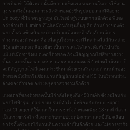
การบิน ทำให้ตัวพอตนั้นมีความแข็งแรง ทนทานในการใช้งาน
สูง รวมถึงขั้นตอนการผลิตตัวพอตยังขึ้นรูปแบบสามมิติอย่าง
Unibody ที่มีมาตรฐานสูง มั่นใจเข้าสู่ระบบสากลอีกด้วย พิเศษ
กว่าสำหรับ Lumina ที่ไม่เหมือนกับรุ่นอื่นๆ คือ ด้านข้างของตัว
พอตทั้งสองข้างนั้น จะเป็นบริเวณที่แสดงถึงสัญลักษณ์การ
ทำงานของตัวพอต คือ เมื่อสูบใช้งาน จะมีไฟสว่างไล่สีกันคล้าย
สีรุ้ง อย่างแดงเหลืองเขียว เป็นการเล่นไฟไล่ระดับกันไป หรือ
แม้แต่เมื่อชาร์จแบตเตอรี่ตัวพอต ก็จะมีสัญญาณไฟสีขาวสว่าง
ขึ้นมาแบบขึ้นลงอย่างช้าๆ และหากแบตเตอรี่ตัวพอตใกล้หมด ก็
จะมีสัญญาณไฟสีแดงสว่างขึ้นมาด้วยเช่นกัน และด้านหน้าของ
ตัวพอต ยังมีสกรีนชื่อแบรนด์สัญลักษณ์อย่าง KS ในบริเวณส่วน
ล่างของตัวพอต อย่างหรูหราสวยงามอีกด้วย
แบตเตอรี่ของตัวพอตนั้นมีกำลังไฟสูงถึง 450 mAh ซึ่งเหมือนกับ
พอตไฟฟ้ารุ่น Top ของแบรนด์ทั่วไป มีพร้อมกับระบบ Super
Fast Charger ที่ใช้เวลาในการชาร์จตัวพอตเพียง 18 นาที ถือว่า
เป็นการชาร์จไว ที่เหมาะกับสายประหยัดเวลา และขี้เกียจเสียบ
ชาร์จทิ้งตัวพอตไว้นานเกินความจำเป็นอีกด้วย และไม่ควรชาร์จ