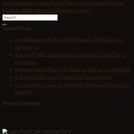
ตอบโจทย์ทุกความสนุกในการใช้งานกับ KS Quik 5000 puff
KS Quik 2000 puff พอตใช้ทิ้งตัวเก่งจาก KS
Recent Posts
สายคล้องพอต ks สร้างสไตล์ที่โดดเด่น ใช้งานได้อย่าง
หลากหลาย
น้ำยาบุหรี่ไฟฟ้า องุ่น หอมหวานละมุนละไม โดนใจสาย
ควันทุกคน
midnight green สีใหม่ KS เรียบง่ายแต่สวยงาม ดูดีมีสไตล์
น้ำยาบุหรี่ไฟฟ้า แตงโม สุดฮิต มือใหม่อยากลอง
ราคาและคุ้มค่า แนะนำ kurve lite ที่ได้ลองแล้วจะบอกว่า
คุ้มจริง ๆ
Recent Comments