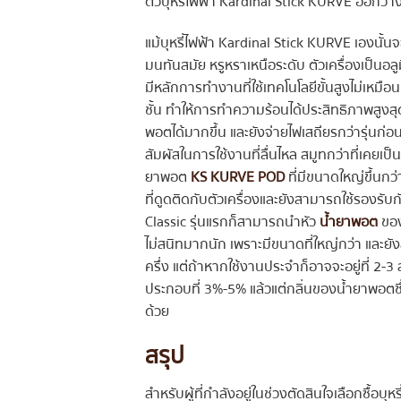
ตัวบุหรี่ไฟฟ้า Kardinal Stick KURVE ออกวา
แม้บุหรี่ไฟฟ้า Kardinal Stick KURVE เองนั้นจะ
มนทันสมัย หรูหราเหนือระดับ ตัวเครื่องเป็นอ
มีหลักการทำงานที่ใช้เทคโนโลยีขั้นสูงไม่เหม
ชั้น ทำให้การทำความร้อนได้ประสิทธิภาพสูงส
พอตได้มากขึ้น และยังจ่ายไฟเสถียรกว่ารุ่นก่
สัมผัสในการใช้งานที่ลื่นไหล สมูทกว่าที่เคยเป็น 
ยาพอต
KS KURVE POD
ที่มีขนาดใหญ่ขึ้นกว่
ที่ดูดติดกับตัวเครื่องและยังสามารถใช้รองรับก
Classic รุ่นแรกก็สามารถนำหัว
น้ำยาพอต
ของ
ไม่สนิทมากนัก เพราะมีขนาดที่ใหญ่กว่า และยัง
ครึ่ง แต่ถ้าหากใช้งานประจำก็อาจจะอยู่ที่ 2-3
ประกอบที่ 3%-5% แล้วแต่กลิ่นของน้ำยาพอตซึ่ง
ด้วย
สรุป
สำหรับผู้ที่กำลังอยู่ในช่วงตัดสินใจเลือกซื้อบุ