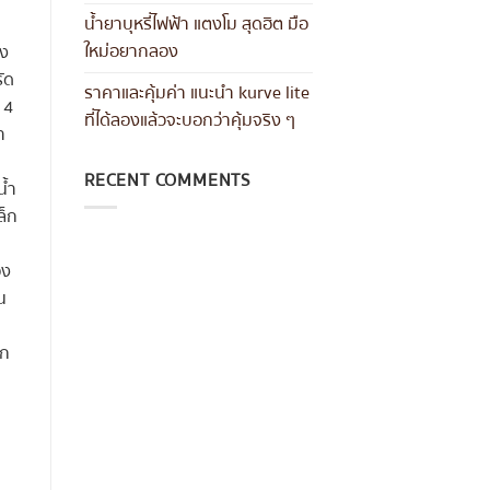
น้ำยาบุหรี่ไฟฟ้า แตงโม สุดฮิต มือ
ใหม่อยากลอง
้ง
ัด
ราคาและคุ้มค่า แนะนำ kurve lite
 4
ที่ได้ลองแล้วจะบอกว่าคุ้มจริง ๆ
า
RECENT COMMENTS
น้ำ
ล็ก
อง
น
ีก