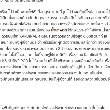
งจำหน่ายเป็นแห่งแรกอีกด้วย
เรียกได้ว่าเป็นพอตไฟฟ้าที่สมบูรณ์แบบที่สุด ไม่ว่าจะเป็นดีไซน์สวยงาม โค
ลูมิเนียมในเกรดเดียวกันกับอุตสาหกรรมการบิน มีน้ำหนักเบา ขนาดกะทัดร
ือนแบรนด์ผู้ผลิตไฟฟ้าใดเคยทำมาก่อนด้วยการใช้หม้อต้มเซรามิคที่หนากว่า
ุดและยังช่วยลดการสิ้นเปลืองของ
น้ำยาพอต
ได้ถึง 15% ทำให้ใช้งานน้ำย
อน ด้วยซิปเซ็ท KARDINAL 4 ตอบสนองด้วยความเร็วสูง 0.008 วินาที ให้
เหมาะกับทั้งผู้ใช้งานประจำ หรือแม้แต่ผู้ที่ต้องการสัมผัสที่ดีกว่า ทั้งยังมี
าเดิมโดยหนึ่งหัวน้ำยาพอตมีปริมาณที่ 2.1 มิลลิลิตร ก้นหัวพอตมีขั้วแม่เห
ับเทคโนโลยีในอนาคต ทั้งนี้หากผู้ใช้งานมีตัวเครื่องของ Kardinal Stick
 KS KURVE POD ไปใช้งานด้วยกันได้ เพียงแต่อาจจะเสียบเข้ากันตัวเครื่
สามารถใช้งานได้ประมาณ 350-500 สูบ เฉลี่ยแล้วอยู่ที่ 1 เดือนถึง 1 เดือ
 สัปดาห์ แล้วแต่การใช้งานของแต่ละบุคคลด้วย และจะมีนิโคตินเป็นส่วน
มีทั้งกลิ่นโทนร้อนและกลิ่นโทนเย็นให้ผู้ใช้งานได้เลือกตามความชื่นชอบอ
หรี่ไฟฟ้าที่ถูกใจ และเข้ากันกับสไตล์การใช้งานของตน แบบสมูท ลื่นไหลไม่