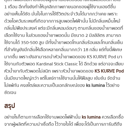
1 เดือน อีกทั้งยังทำให้บุคลิกภาพภายนอกของผู้ใช้งานเองดีขึ้น
อย่างเห็นได้ชัด มั่นใจในการใช้ชีวิตประจำวันได้มากกว่าเคย เพราะ
ด้วยไอควันระเหยที่เกิดจากการสูบพอดไฟฟ้านั้น ไม่มีกลิ่นเหม็นไหม้
กลิ่นไม่พึงประสงค์ แต่จะมีกลิ่นหอมอ่อนๆ ตามกลิ่นของน้ำยาพอดที่
เลือกใช้งาน ในส่วนของน้ำยาพอดนั้น มีขนาด 2 มิลลิลิตร สามารถ
ใช้งานได้ 350-500 สูบ มีทั้งน้ำยาพอดโทนกลิ่นร้อนและโทนกลิ่นเย็น
ที่สำคัญยังมีกลิ่นให้เลือกหลายกลิ่นมากกว่า 18 กลิ่น แต่ทั้งนี้พิเศษ
มากขึ้น เพราะยังสามารถนำหัวน้ำยาพอดของ KS KURVE Pod มา
ใช้งานกับตัวพอด Kardinal Stick Classic ได้ อีกด้วย แต่อาจจะเสียบ
หัวน้ำยากับตัวพอดไม่สนิท เพราะหัวน้ำยาพอดของ
KS KURVE Pod
นั้นมีขนาดใหญ่กว่า แต่ในแง่การใช้งานนั้นให้ฟีลสูบ เข้มข้น จัดจ้าน
ไม่แพ้กัน คงสไตล์และความเป็นเอกลักษณ์ของ
ks lumina
ไว้อย่าง
ชัดเจน
สรุป
อย่างไรก็ตามการเลือกใช้งานพอดไฟฟ้านั้น
ks lumina
ควรเลือกซื้อ
จากผู้ผลิตที่ความน่าเชื่อถือ ไว้วางใจได้ เพื่อจะได้เป็นการการันตีถึง