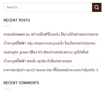
RECENT POSTS
สายคล้องพอต ks สร้างสไตล์ที่โดดเด่น ใช้งานได้อย่างหลากหลาย
น้ำยาบุหรี่ไฟฟ้า องุ่น หอมหวานละมุนละไม โดนใจสายควันทุกคน
midnight green สีใหม่ KS เรียบง่ายแต่สวยงาม ดูดีมีสไตล์
น้ำยาบุหรี่ไฟฟ้า แตงโม สุดฮิต มือใหม่อยากลอง
ราคาและคุ้มค่า แนะนำ kurve lite ที่ได้ลองแล้วจะบอกว่าคุ้มจริง ๆ
RECENT COMMENTS