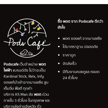
ซื้อ พอต จาก Podscafe ดีกว่า
ยังไง
พอต ของแท้ จากมาเลเซีย
ได้มาตราฐาน ปลอดภัย
ราคาถูก
จัดส่งเร็ว
Podscafe
เว็บจำหน่าย
พอต
ไฟฟ้า
แบรนด์ดัง ไม่ว่าจะเป็น
มีทีมงานคอยดูแล ตลอด
Kardinal Stick, Relx, Infy
24 ชั่วโมง
ของแท้นำเข้าจากมาเลเซีย สูบ
เต็มอิ่ม ฟีลดี ทุกคำ
บริการ KS Man ส่ง
พอต
ด่วน
ภายใน 3 ชั่วโมง ในกรุงเทพ และ
บริการส่งต่างจังหวัด ทั่ว