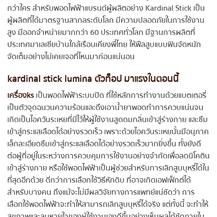
กว่าใคร สำหรับพอดไฟฟ้าแบรนด์ผู้ผลิตอย่าง Kardinal Stick เป็น
ผู้ผลิตที่ได้มาตรฐานสากลระดับโลก มีความปลอดภัยในการใช้งาน
สูง มีออกจำหน่ายมากกว่า 60 ประเทศทั่วโลก มีฐานการผลิตที่
ประเทศมาเลเซียบ้านใกล้เรือนเคียงพี่ไทย ให้ฟีลสูบแบบฟินจัดหนัก
จัดเต็มอย่างไม่เคยเจอที่ไหนมาก่อนแน่นอน
kardinal stick lumina ตัวท็อป มาแรงในตอนนี้
เครื่องks
เป็นพอดไฟฟ้าระบบปิด ที่ใช้หลักการทำงานด้วยแบตเตอรี่
เป็นตัวจุดฉนวนความร้อนและดึงเอาน้ำยาพอดทำการควบแน่นจน
เกิดเป็นไอควันระเหยที่มีไว้ให้ผู้ใช้งานสูดดมกลิ่นเข้าสู่ร่างกาย และซึม
เข้าสู่กระแสเลือดได้อย่างรวดเร็ว เพราะด้วยไอควันระเหยนั้นมีอนุภาค
เล็กละเอียดซึมเข้าสู่กระแสเลือดได้อย่างรวดเร็วมากยิ่งขึ้น ทั้งยังดี
ต่อผู้ที่อยู่ในระหว่างการควบคุมการใช้งานอย่างจำกัดเพื่อลดนิโคติน
เข้าสู่ร่างกาย หรือใช้พอดไฟฟ้าเป็นผู้ช่วยสำหรับการเลิกสูบบุหรี่ได้ใน
ที่สุดอีกด้วย ดีกว่าการเลือกใช้วิธีหักดิบ ที่อาจเกิดเอฟเฟ็กต์ได้
สำหรับบางคน ถึงแม้จะไม่มีผลวิจัยทางการแพทย์แน่ชัดว่า การ
เลือกใช้พอดไฟฟ้าจะทำให้สามารถเลิกสูบบุหรี่ได้จริง แต่ทั้งนี้ จะทำให้
สุขภาพและลมหายใจของผู้ใช้งานเองดีขึ้นอย่างเห็นผลได้ชัดภายใน