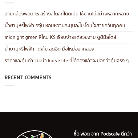
สายคล้องพอต ks สร้างสไตล์ที่โดดเด่น ใช้งานได้อย่างหลากหลาย
น้ำยาบุหรี่ไฟฟ้า องุ่น หอมหวานละมุนละไม โดนใจสายควันทุกคน
midnight green สีใหม่ KS เรียบง่ายแต่สวยงาม ดูดีมีสไตล์
น้ำยาบุหรี่ไฟฟ้า แตงโม สุดฮิต มือใหม่อยากลอง
ราคาและคุ้มค่า แนะนำ kurve lite ที่ได้ลองแล้วจะบอกว่าคุ้มจริง ๆ
RECENT COMMENTS
ซื้อ พอต จาก Podscafe ดีกว่า