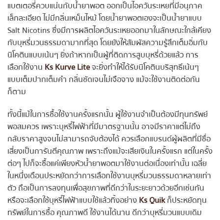
แบตเตอรี่ควบแน่นกับน้ำยาพอต ออกเป็นไอควันระเหยที่มีอนุภาค
เล็กละเอียด ไม่มีกลิ่นเหม็นไหม้ โดยน้ำยาพอตเองจะเป็นน้ำยาแบบ
Salt Nicotins ซึ่งมีการผลิตไอควันระเหยออกมาในลักษณะใกล้เคียง
กับบุหรี่มวนธรรมดามากที่สุด โดยยังให้สัมผัสความรู้สึกเต็มอิ่มกับ
นิโคตินแบบเน้นๆ ยิ่งถ้าหากเป็นผู้ที่ติดการสูบบุหรี่ด้วยแล้ว การ
เลือกใช้งาน
Ks Kurve Lite
จะยิ่งทำให้ได้รับนิโคตินบริสุทธิ์เน้นๆ
แบบเต็มปากเต็มคำ กลิ่นชัดเจนไม่เจือจาง แม้จะใช้งานติดต่อกัน
ก็ตาม
ทั้งนี้แม้ในการซื้อใช้งานครั้งแรกนั้น ผู้ใช้งานจำเป็นต้องมีทุนทรัพย์
พอสมควร เพราะบุหรี่ไฟฟ้าที่มีมาตรฐานนั้น อาจมีราคาแต่ไม่ถึง
กลับราคาสูงจนไม่สามารถจับต้องได้ ควรเลือกแบรนด์ผู้ผลิตที่มีชื่อ
เสี่ยงเป็นการันตีคุณภาพ เพราะถึงแม้จะเสียเงินในครั้งแรก แต่ในครั้ง
ต่อๆ ไปก็จะซื้อแค่เพียงหัวน้ำยาพอตมาใช้งานต่อเนื่องเท่านั้น เฉลี่ย
ในหนึ่งเดือนประหยัดกว่าการเลือกใช้งานบุหรี่มวนธรรมดาหลายเท่า
ตัว ถือเป็นการลงทุนเพื่อสุขภาพที่ดีกว่าในระยะยาวด้วยอีกเช่นกัน
หรือจะเลือกใช้บุหรี่ไฟฟ้าแบบใช้แล้วทิ้งอย่าง
Ks Quik
ก็ประหยัดทุน
ทรัพย์ในการซื้อ คุณภาพดี ใช้งานได้นาน ดีกว่าบุหรี่มวนแบบเดิม