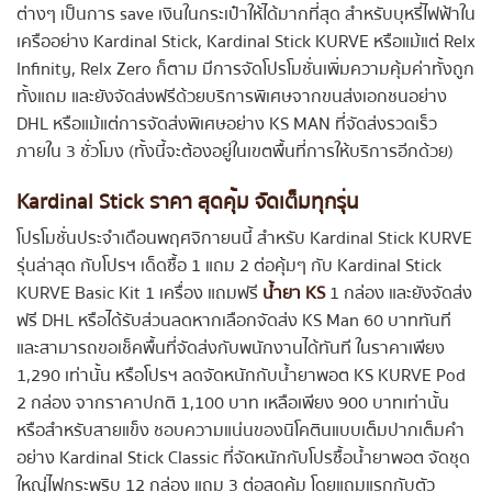
ต่างๆ เป็นการ save เงินในกระเป๋าให้ได้มากที่สุด สำหรับบุหรี่ไฟฟ้าใน
เครืออย่าง Kardinal Stick, Kardinal Stick KURVE หรือแม้แต่ Relx
Infinity, Relx Zero ก็ตาม มีการจัดโปรโมชั่นเพิ่มความคุ้มค่าทั้งถูก
ทั้งแถม และยังจัดส่งฟรีด้วยบริการพิเศษจากขนส่งเอกชนอย่าง
DHL หรือแม้แต่การจัดส่งพิเศษอย่าง KS MAN ที่จัดส่งรวดเร็ว
ภายใน 3 ชั่วโมง (ทั้งนี้จะต้องอยู่ในเขตพื้นที่การให้บริการอีกด้วย)
Kardinal Stick ราคา สุดคุ้ม จัดเต็มทุกรุ่น
โปรโมชั่นประจำเดือนพฤศจิกายนนี้ สำหรับ Kardinal Stick KURVE
รุ่นล่าสุด กับโปรฯ เด็ดซื้อ 1 แถม 2 ต่อคุ้มๆ กับ Kardinal Stick
KURVE Basic Kit 1 เครื่อง แถมฟรี
น้ำยา KS
1 กล่อง และยังจัดส่ง
ฟรี DHL หรือได้รับส่วนลดหากเลือกจัดส่ง KS Man 60 บาททันที
และสามารถขอเช็คพื้นที่จัดส่งกับพนักงานได้ทันที ในราคาเพียง
1,290 เท่านั้น หรือโปรฯ ลดจัดหนักกับน้ำยาพอต KS KURVE Pod
2 กล่อง จากราคาปกติ 1,100 บาท เหลือเพียง 900 บาทเท่านั้น
หรือสำหรับสายแข็ง ชอบความแน่นของนิโคตินแบบเต็มปากเต็มคำ
อย่าง Kardinal Stick Classic ที่จัดหนักกับโปรซื้อน้ำยาพอต จัดชุด
ใหญ่ไฟกระพริบ 12 กล่อง แถม 3 ต่อสุดคุ้ม โดยแถมแรกกับตัว