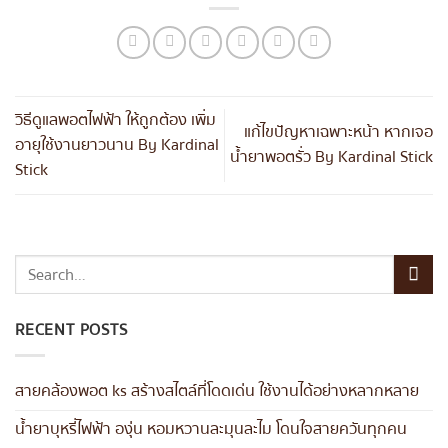
วิธีดูแลพอตไฟฟ้า ให้ถูกต้อง เพิ่ม
แก้ไขปัญหาเฉพาะหน้า หากเจอ
อายุใช้งานยาวนาน By Kardinal
น้ำยาพอตรั่ว By Kardinal Stick
Stick
RECENT POSTS
สายคล้องพอต ks สร้างสไตล์ที่โดดเด่น ใช้งานได้อย่างหลากหลาย
น้ำยาบุหรี่ไฟฟ้า องุ่น หอมหวานละมุนละไม โดนใจสายควันทุกคน