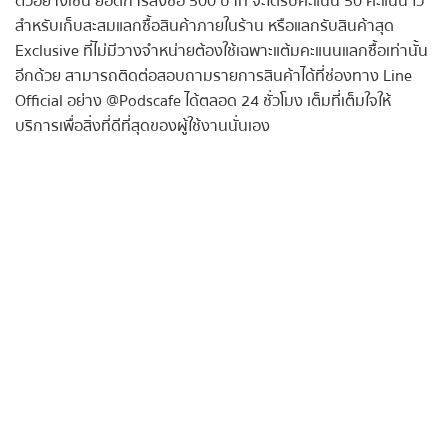
ตัวอย่างเช่น ยอดการสั่งซื้อ 500 บาท จะได้รับคะแนน 50 คะแนน ไว้
สำหรับเก็บสะสมแลกซื้อสินค้าภายในร้าน หรือแลกรับสินค้าสุด
Exclusive ที่ไม่มีวางจำหน่ายต้องใช้เฉพาะแต้มคะแนนแลกซื้อเท่านั้น
อีกด้วย สามารถติดต่อสอบถามรายการสินค้าได้ที่ช่องทาง Line
Official อย่าง @Podscafe ได้ตลอด 24 ชั่วโมง เต็มที่เต็มใจให้
บริการเพื่อสิ่งที่ดีที่สุดของผู้ใช้งานนั่นเอง