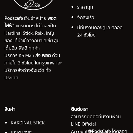
ราคาถูก
จัดส่งเร็ว
Podscafe
เว็บจำหน่าย
พอต
ไฟฟ้า
แบรนด์ดัง ไม่ว่าจะเป็น
มีทีมงานคอยดูแล ตลอด
Kardinal Stick, Relx, Infy
24 ชั่วโมง
ของแท้นำเข้าจากมาเลเซีย สูบ
เต็มอิ่ม ฟีลดี ทุกคำ
บริการ KS Man ส่ง
พอต
ด่วน
ภายใน 3 ชั่วโมง ในกรุงเทพ และ
บริการส่งต่างจังหวัด ทั่ว
ประเทศ
สินค้า
ติดต่อเรา
สามารถติดต่อทีมงานผ่าน
KARDINAL STICK
LINE Official
Account
@PodsCafe
ได้ตลอด