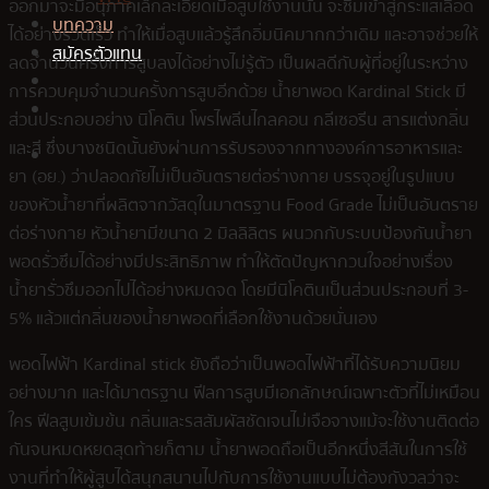
ออกมาจะมีอนุภาคเล็กละเอียดเมื่อสูบใช้งานนั้น จะซึมเข้าสู่กระแสเลือด
บทความ
ได้อย่างรวดเร็ว ทำให้เมื่อสูบแล้วรู้สึกอิ่มนิคมากกว่าเดิม และอาจช่วยให้
สมัครตัวแทน
ลดจำนวนครั้งการสูบลงได้อย่างไม่รู้ตัว เป็นผลดีกับผู้ที่อยู่ในระหว่าง
การควบคุมจำนวนครั้งการสูบอีกด้วย น้ำยาพอด Kardinal Stick มี
ส่วนประกอบอย่าง นิโคติน โพรไพลีนไกลคอน กลีเซอรีน สารแต่งกลิ่น
และสี ซึ่งบางชนิดนั้นยังผ่านการรับรองจากทางองค์การอาหารและ
ยา (อย.) ว่าปลอดภัยไม่เป็นอันตรายต่อร่างกาย บรรจุอยู่ในรูปแบบ
ของหัวน้ำยาที่ผลิตจากวัสดุในมาตรฐาน Food Grade ไม่เป็นอันตราย
ต่อร่างกาย หัวน้ำยามีขนาด 2 มิลลิลิตร ผนวกกับระบบป้องกันน้ำยา
พอดรั่วซึมได้อย่างมีประสิทธิภาพ ทำให้ตัดปัญหากวนใจอย่างเรื่อง
น้ำยารั่วซึมออกไปได้อย่างหมดจด โดยมีนิโคตินเป็นส่วนประกอบที่ 3-
5% แล้วแต่กลิ่นของน้ำยาพอดที่เลือกใช้งานด้วยนั่นเอง
พอดไฟฟ้า Kardinal stick ยังถือว่าเป็นพอดไฟฟ้าที่ได้รับความนิยม
อย่างมาก และได้มาตรฐาน ฟีลการสูบมีเอกลักษณ์เฉพาะตัวที่ไม่เหมือน
ใคร ฟีลสูบเข้มข้น กลิ่นและรสสัมผัสชัดเจนไม่เจือจางแม้จะใช้งานติดต่อ
กันจนหมดหยดสุดท้ายก็ตาม น้ำยาพอดถือเป็นอีกหนึ่งสีสันในการใช้
งานที่ทำให้ผู้สูบได้สนุกสนานไปกับการใช้งานแบบไม่ต้องกังวลว่าจะ