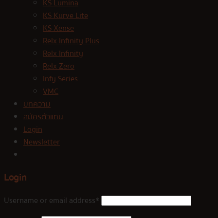
KS Lumina
KS Kurve Lite
KS Xense
Relx Infinity Plus
Relx Infinity
Relx Zero
Infy Series
VMC
บทความ
สมัครตัวแทน
Login
Newsletter
Login
Username or email address
*