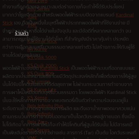
Relx Zero
ทำงานที่ถูกต้องและเหมาะสมต่อร่างกายก็จะทำให้ได้รับประโยชน์
Infy Series
มากกว่าโทษอีกด้วย สำหรับพอดไฟฟ้าระบบปิดจากแบรนด์
Kardinal
Jues
Stick
เอง ถือเป็นหนึ่งในบุหรี่ไฟฟ้าประเภทพอดไฟฟ้าที่ใช้งานง่าย มี
VMC
จำหน่ายมาก หาซื้อได้ง่ายในปัจจุบัน และมีข้อดีที่หลากหลายกว่า จน
ร้านค้า
สามารถชนะใจผู้ใช้งานได้ทั่วโลก ที่สำคัญยังมีราคาคุ้มค่า ประหยัด
Kardinal Stick
กว่าการเลือกสูบบุหรี่มวนธรรมดาหลายเท่าตัว ไม่สร้างภาระให้กับผู้ใช้
KS Kurve
งานได้อย่างแน่นอน
KS Quik 5000
KS Quik 2000
พอดไฟฟ้าระบบปิด
Kardinal Stick
เป็นพอดไฟฟ้าระบบที่ออกแบบและ
KS Quik 800
ผลิตจากประเทศมาเลเซีย โดยมีวัตถุประสงค์หลักก็เพื่อต้องการให้ผู้สูบ
KS Lumina
นั้นได้รับนิโคตินในแบบที่ดีต่อสุขภาพ ไม่ผ่านกระบวนการทำงานจาก
KS Kurve Lite
การเผาไหม้เหมือนกับบุหรี่มวนธรรมดา โดยพอดไฟฟ้า Kardinal Stick
KS Xense
นั้นจะใช้หลักการทำงานจากแบตเตอรี่เป็นตัวทำความร้อนจนอยู่ใน
Relx Infinity Plus
ระดับตามค่ามาตรฐานของการผลิต และดึงเอาน้ำยาพอดมาควบแน่น
Relx Infinity
ตามกระบวนการทำงานจนออกมาเป็นไอควันระเหยสู่ภายนอก ซึ่งเมื่อ
Relx Zero
ไม่ได้เกิดจากการเผาไหม้ก็จะทำให้นิโคตินที่ผู้สูบได้รับนั้น ไม่มีสารเคมี
Infy Series
เป็นพิษอันตรายเจือปน อย่างเช่น สารทาร์ (Tar) เป็นต้น ไอควันระเหยที่
VMC