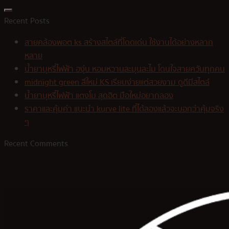
Recent Posts
สายคล้องพอต ks สร้างสไตล์ที่โดดเด่น ใช้งานได้อย่างหลาก
หลาย
น้ำยาบุหรี่ไฟฟ้า องุ่น หอมหวานละมุนละไม โดนใจสายควันทุกคน
midnight green สีใหม่ KS เรียบง่ายแต่สวยงาม ดูดีมีสไตล์
น้ำยาบุหรี่ไฟฟ้า แตงโม สุดฮิต มือใหม่อยากลอง
ราคาและคุ้มค่า แนะนำ kurve lite ที่ได้ลองแล้วจะบอกว่าคุ้มจริง
ๆ
Recent Comments