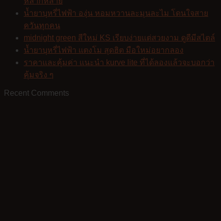
หลากหลาย
น้ำยาบุหรี่ไฟฟ้า องุ่น หอมหวานละมุนละไม โดนใจสาย
ควันทุกคน
midnight green สีใหม่ KS เรียบง่ายแต่สวยงาม ดูดีมีสไตล์
น้ำยาบุหรี่ไฟฟ้า แตงโม สุดฮิต มือใหม่อยากลอง
ราคาและคุ้มค่า แนะนำ kurve lite ที่ได้ลองแล้วจะบอกว่า
คุ้มจริง ๆ
Recent Comments