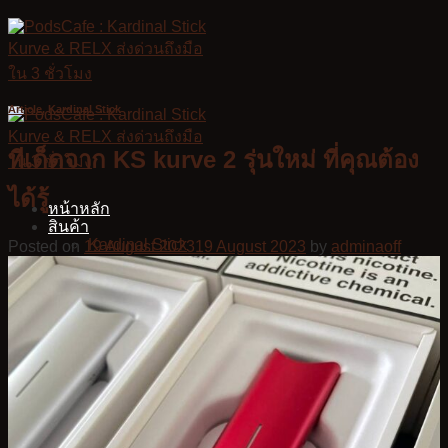
Skip
to
content
Article
,
Kardinal Stick
ทีเด็ดจาก KS kurve 2 รุ่นใหม่ ที่คุณต้อง
ได้รู้
หน้าหลัก
สินค้า
Kardinal Stick
Posted on
19 August 2023
19 August 2023
by
adminaoff
KS Kurve
KS Quik
KS Lumina
KS Kurve Lite
KS Xense
Relx Infinity Plus
Relx Zero
Infy Series
Jues
VMC
ร้านค้า