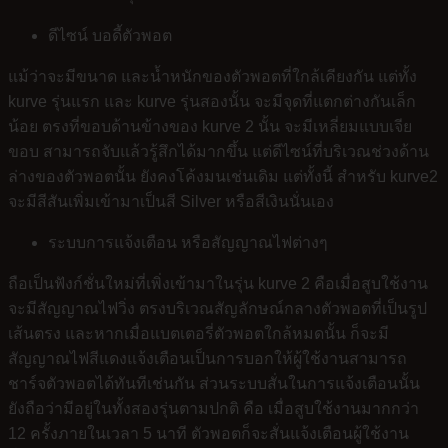
ดีไซน์ บอดี้ตัวพอต
แม้ว่าจะมีขนาด และน้ำหนักของตัวพอตที่ใกล้เคียงกัน แต่ทั้ง
kurve รุ่นแรก และ kurve รุ่นสองนั้น จะมีจุดที่แตกต่างกันเล็ก
น้อย ตรงที่ขอบด้านข้างของ kurve 2 นั้น จะมีเหลี่ยมแบบเจีย
ขอบ สามารถจับแล้วรู้สึกได้มากขึ้น แต่ดีไซน์ที่บริเวณช่วงด้าน
ล่างของตัวพอตนั้น ยังคงโค้งมนเช่นเดิม แต่ทั้งนี้ สำหรับ kurve2
จะมีสีสันเพิ่มเข้ามาเป็นสี Silver หรือสีเงินนั่นเอง
ระบบการแจ้งเตือน หรือสัญญาณไฟต่างๆ
ถือเป็นฟังก์ชั่นใหม่ที่เพิ่งเข้ามาในรุ่น kurve 2 คือเมื่อสูบใช้งาน
จะมีสัญญาณไฟวิ่ง ตรงบริเวณสัญลักษณ์กลางตัวพอตที่เป็นรูป
เส้นตรง และหากเมื่อแบตเตอรี่ตัวพอตใกล้หมดนั้น ก็จะมี
สัญญาณไฟสีแดงแจ้งเตือนเป็นการบอกให้ผู้ใช้งานสามารถ
ชาร์จตัวพอตได้ทันทีเช่นกัน ส่วนระบบสั่นในการแจ้งเตือนนั้น
ยังถือว่ามีอยู่ในทั้งสองรุ่นตามปกติ คือ เมื่อสูบใช้งานมากกว่า
12 ครั้งภายในเวลา 5 นาที ตัวพอตก็จะสั่นแจ้งเตือนผู้ใช้งาน