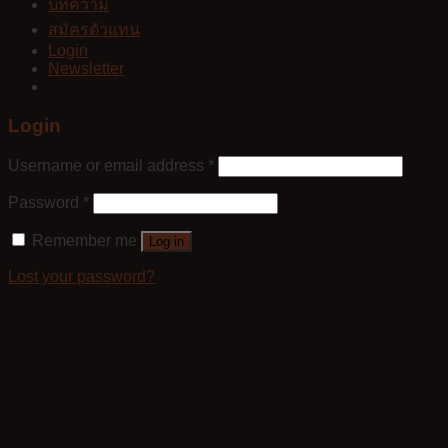
บทความ
สมัครตัวแทน
Login
Newsletter
Login
Username or email address
*
Password
*
Remember me
Log in
Lost your password?