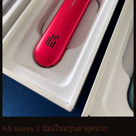
Kardinal Stick
KS Kurve
KS Quik 5000
KS Quik 2000
KS Quik 800
KS Lumina
KS Kurve Lite
KS Xense
Relx Infinity Plus
Relx Infinity
Relx Zero
Infy Series
VMC
บทความ
สมัครตัวแทน
KS kurve 2 น้องใหม่รุ่นล่าสุดจาก