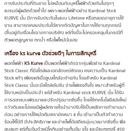
การรับประกันที่กินขาด ไม่เหมือนกับบุหรี่ไฟฟ้าด้วยกันในทุกๆ
แบรนด์ผู้ผลิตด้วยซ้ำไป เพราะพอตไฟฟ้าอย่าง Kardinal Stick
KURVE นั้น มีการรับประกันในแบบ Lifetime หรือตลอดอายุการใช้
งาน สามารถเคลมประกันได้หากเกิดปัญหาในการใช้งานทุกกรณี
(ขึ้นอยู่กับเงื่อนไขจากทางบริษัท) แต่ทั้งนี้จะไม่ครอบคลุมในกรณีที่
ตัวพอตสูญหาย ตกน้ำ หรือไฟไหม้นั่นเอง
เครื่อง ks kurve
ตัวช่วยดีๆ ในการเลิกบุหรี่
พอตไฟฟ้า
KS Kurve
เป็นพอตไฟฟ้าถัดจากรุ่นพี่อย่าง Kardinal
Stick Classic ที่มีสไตล์และเอกลักษณ์ชัดเจน คงความเป็น Kardinal
Stick แท้ๆ เพียงแต่เมื่อสูบสไตล์จะต่างกัน โดยสำหรับ Kardinal
Stick Classic นั้นจะมีสไตล์เข้มข้น จ่ายไฟแรงถึงใจ เหมาะสำหรับผู้ที่
ใช้งานหนักเป็นประจำ แต่สำหรับ Kardinal stick KURVE นั้น ได้รับ
การออกแบบพัฒนาและปรับปรุงมากยิ่งขึ้น โดยใช้เทคโนโลยีสมัยใหม่
กว่าเดิมและไม่เคยมีผู้ผลิตรายใดนำมาปรับใช้เป็นหลักการทำงานมา
ก่อน อย่างการใช้หม้อต้มเซรามิคหนา 4 ชั้น เข้ามาเป็นตัวทำความ
ร้อนให้ได้ดี มีประสิทธิภาพ และจ่ายไฟได้เสถียรนุ่มนวลมากยิ่งขึ้น ฟีล
สูบสมูท แต่เต็มอิ่มด้วยนิโคตินอย่างเต็มอิ่ม จุใจ และมีแบตเตอรี่ 450