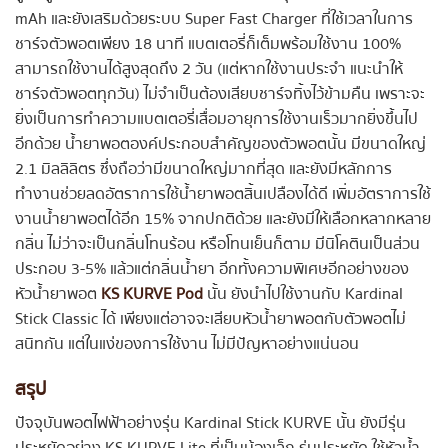
mAh และยังเสริมด้วยระบบ Super Fast Charger ที่ใช้เวลาในการ
ชาร์จตัวพอตเพียง 18 นาที แบตเตอรี่ก็เต็มพร้อมใช้งาน 100%
สามารถใช้งานได้สูงสุดถึง 2 วัน (แต่หากใช้งานประจำ แนะนำให้
ชาร์จตัวพอตทุกวัน) ไม่จำเป็นต้องเสียบชาร์จทิ้งไว้ข้ามคืน เพราะจะ
ยิ่งเป็นการทำความแบตเตอรี่เสื่อมอายุการใช้งานเร็วมากยิ่งขึ้นไป
อีกด้วย น้ำยาพอตองค์ประกอบสำคัญของตัวพอตนั้น มีขนาดใหญ่
2.1 มิลลิลิตร ซึ่งถือว่ามีขนาดใหญ่มากที่สุด และยังมีหลักการ
ทำงานช่วยลดอัตราการใช้น้ำยาพอตสิ้นเปลืองได้ดี เพิ่มอัตราการใช้
งานน้ำยาพอตได้อีก 15% จากปกติด้วย และยังมีให้เลือกหลากหลาย
กลิ่น ไม่ว่าจะเป็นกลิ่นโทนร้อน หรือโทนเย็นก็ตาม มีนิโคตินเป็นส่วน
ประกอบ 3-5% แล้วแต่กลิ่นน้ำยา อีกทั้งความพิเศษอีกอย่างของ
หัวน้ำยาพอต
KS KURVE Pod
นั้น ยังนำไปใช้งานกับ Kardinal
Stick Classic ได้ เพียงแต่อาจจะเสียบหัวน้ำยาพอตกับตัวพอตไม่
สนิทกัน แต่ในแง่ของการใช้งาน ไม่มีปัญหาอย่างแน่นอน
สรุป
ปัจจุบันพอตไฟฟ้าอย่างรุ่น Kardinal Stick KURVE นั้น ยังมีรุ่น
ประหยัดอย่าง KS KURVE Lite ที่เป็นน้องเล็ก รุ่นประหยัด ใช้หัวน้ำ