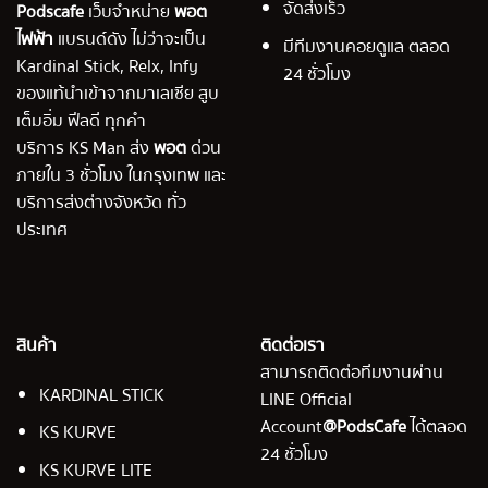
จัดส่งเร็ว
Podscafe
เว็บจำหน่าย
พอต
ไฟฟ้า
แบรนด์ดัง ไม่ว่าจะเป็น
มีทีมงานคอยดูแล ตลอด
Kardinal Stick, Relx, Infy
24 ชั่วโมง
ของแท้นำเข้าจากมาเลเซีย สูบ
เต็มอิ่ม ฟีลดี ทุกคำ
บริการ KS Man ส่ง
พอต
ด่วน
ภายใน 3 ชั่วโมง ในกรุงเทพ และ
บริการส่งต่างจังหวัด ทั่ว
ประเทศ
สินค้า
ติดต่อเรา
สามารถติดต่อทีมงานผ่าน
KARDINAL STICK
LINE Official
Account
@PodsCafe
ได้ตลอด
KS KURVE
24 ชั่วโมง
KS KURVE LITE