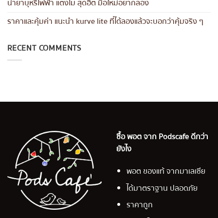
น้ำยาบุหรี่ไฟฟ้า แตงโม สุดฮิต มือใหม่อยากลอง
ราคาและคุ้มค่า แนะนำ kurve lite ที่ได้ลองแล้วจะบอกว่าคุ้มจริง ๆ
RECENT COMMENTS
ซื้อ พอต จาก Podscafe ดีกว่า
ยังไง
พอต ของแท้ จากมาเลเซีย
ได้มาตราฐาน ปลอดภัย
ราคาถูก