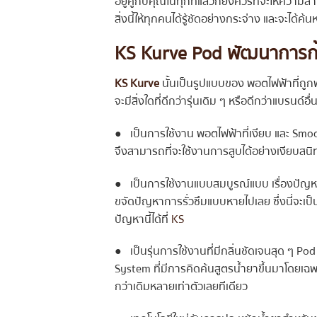
อยู่คู่กับคุณในทุกที่แล้วก็ยิ่งควรที่จะให้ควา
สิ่งนี้ให้ทุกคนได้รู้ชัดอย่างกระจ่าง และจะได้ค
KS Kurve Pod
พัฒนาการก้
KS Kurve
นั้นเป็นรูปแบบของ พอตไฟฟ้าที่ถูกพ
จะมีสิ่งใดที่ดีกว่ารุ่นเดิม ๆ หรือดีกว่าแบรนด์อ
● เป็นการใช้งาน พอตไฟฟ้าที่เงียบ และ Smooth 
จึงสามารถที่จะใช้งานการสูบได้อย่างเงียบสนิท 
● เป็นการใช้งานแบบสมบูรณ์แบบ เรื่องปัญห
ขจัดปัญหาการรั่วซึมแบบหายไปเลย ซึ่งนี่จะเป
ปัญหานี้ได้ที่
KS
● เป็นรุ่นการใช้งานที่มีกลิ่นชัดเจนสุด ๆ Po
System ที่มีการคิดค้นสูตรน้ำยาขึ้นมาโดยเฉพ
กว่าเดิมหลายเท่าตัวเลยทีเดียว