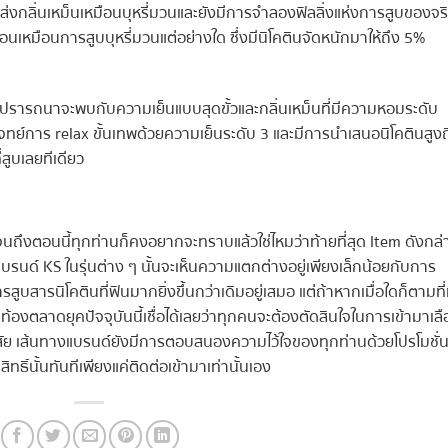
ด้ส่งกลิ่นเหม็นเหมือนบุหรี่มวนและยังมีการจำลองฟิลลิ่งแห่งการสูบของจร
ึกร้อนเหมือนการสูบบุหรี่มวนแต่อย่างใด ซึ่งมีนิโคตินจัดหนักมาให้ถึง 5%
วามปรารถนาจะพบกับความเย็นแบบสุดขั้วและกลิ่นเหม็นที่มีความหอมระดับ
บโจทย์การ relax ขั้นเทพด้วยความเย็นระดับ 3 และมีการนำเสนอนิโคตินสูงถ
่สูบเลยทีเดียว
นจนถึงตอนนี้ทุกท่านก็คงอยากจะทราบแล้วใช่ไหมว่าท้ายที่สุด Item ดังกล่
กับแบรนด์ KS ในรุ่นต่าง ๆ นั้นจะเห็นความแตกต่างอยู่เพียงเล็กน้อยกับการ
สูบสารนิโคตินที่ฟินมากยิ่งขึ้นกว่าเดิมอยู่เสมอ แต่ถ้าหากเมื่อใดก็ตามที่
นท้องตลาดยุคปัจจุบันนี้เชื่อได้เลยว่าทุกคนจะต้องตัดสินใจในการเข้ามาเล
งสัย เส้นทางแบรนด์ยังมีการตอบสนองความไว้ใจของทุกท่านด้วยโปรโมชั่นท
ธิ์นั้นทันทีเพียงแค่ติดต่อเข้ามาเท่านั้นเอง