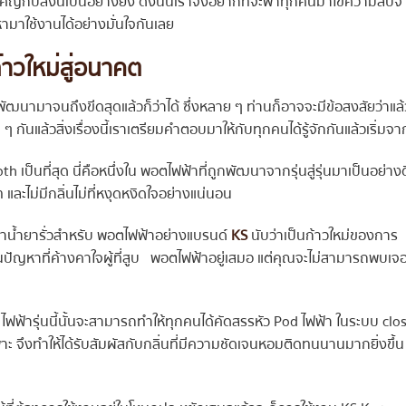
มสำคัญกับสิ่งนี้เป็นอย่างยิ่ง ดังนั้นเราจึงอยากที่จะพาทุกคนมาไขความลับ
้นหามาใช้งานได้อย่างมั่นใจกันเลย
าวใหม่สู่อนาคต
ัฒนามาจนถึงขีดสุดแล้วก็ว่าได้ ซึ่งหลาย ๆ ท่านก็อาจจะมีข้อสงสัยว่าแล้
ื่น ๆ กันแล้วสิ่งเรื่องนี้เราเตรียมคำตอบมาให้กับทุกคนได้รู้จักกันแล้วเริ่มจา
เป็นที่สุด นี่คือหนึ่งใน พอตไฟฟ้าที่ถูกพัฒนาจากรุ่นสู่รุ่นมาเป็นอย่างด
และไม่มีกลิ่นไม่ที่หงุดหงิดใจอย่างแน่นอน
าน้ำยารั่วสำหรับ พอตไฟฟ้าอย่างแบรนด์
KS
นับว่าเป็นก้าวใหม่ของการ
็นปัญหาที่ค้างคาใจผู้ที่สูบ พอตไฟฟ้าอยู่เสมอ แต่คุณจะไม่สามารถพบเจ
d ไฟฟ้ารุ่นนี้นั้นจะสามารถทำให้ทุกคนได้คัดสรรหัว Pod ไฟฟ้า ในระบบ clo
าะ จึงทำให้ได้รับสัมผัสกับกลิ่นที่มีความชัดเจนหอมติดทนนานมากยิ่งขึ้น