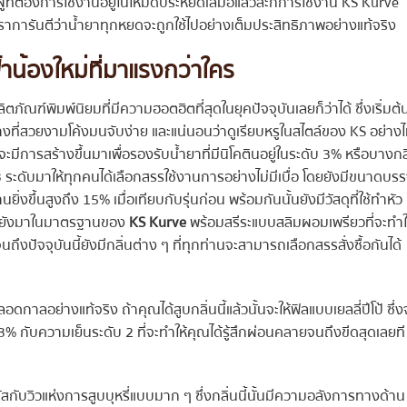
้ที่ต้องการใช้งานอยู่ในโหมดประหยัดเสมอแล้วละก็การใช้งาน KS Kurve
ราการันตีว่าน้ำยาทุกหยดจะถูกใช้ไปอย่างเต็มประสิทธิภาพอย่างแท้จริง
้าน้องใหม่ที่มาแรงกว่าใคร
ผลิตภัณฑ์พิมพ์นิยมที่มีความฮอตฮิตที่สุดในยุคปัจจุบันเลยก็ว่าได้ ซึ่งเริ่มต้
ร่างที่สวยงามโค้งมนจับง่าย และแน่นอนว่าดูเรียบหรูในสไตล์ของ KS อย่างไ
จะมีการสร้างขึ้นมาเพื่อรองรับน้ำยาที่มีนิโคตินอยู่ในระดับ 3% หรือบางกล
1-3 ระดับมาให้ทุกคนได้เลือกสรรใช้งานการอย่างไม่มีเบื่อ โดยยังมีขนาดบรร
ิ่งขึ้นสูงถึง 15% เมื่อเทียบกับรุ่นก่อน พร้อมกันนั้นยังมีวัสดุที่ใช้ทำหัว
ั้นยังมาในมาตรฐานของ
KS Kurve
พร้อมสรีระแบบสลิมผอมเพรียวที่จะทำใ
ถึงปัจจุบันนี้ยังมีกลิ่นต่าง ๆ ที่ทุกท่านจะสามารถเลือกสรรสั่งซื้อกันได้
ลอดกาลอย่างแท้จริง ถ้าคุณได้สูบกลิ่นนี้แล้วนั้นจะให้ฟิลแบบเยลลี่ปีโป้ ซึ่ง
% กับความเย็นระดับ 2 ที่จะทำให้คุณได้รู้สึกผ่อนคลายจนถึงขีดสุดเลยที
มผัสกับวิวแห่งการสูบบุหรี่แบบมาก ๆ ซึ่งกลิ่นนี้นั้นมีความอลังการทางด้าน