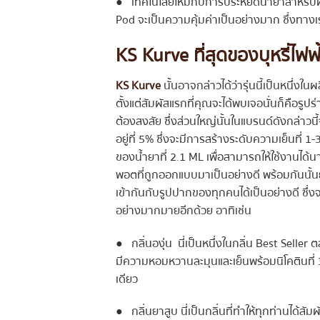
● เทคโนโลยีใหม่กับการประหยัดน้ำยาสำหรับผู
Pod จะเป็นความคุ้มค่าเป็นอย่างมาก ซึ่งทางเ
KS Kurve ที่สุดของบุหรี่ไฟฟ
KS Kurve
นั้นอาจกล่าวได้ว่ารุ่นนี้เป็นหนึ่งใน
ตั้งแต่สัมผัสแรกที่คุณจะได้พบเจอนั่นก็คือรูป
ต้องสงสัย ซึ่งส่วนใหญ่นั้นในแบรนด์ดังกล่าวนี้
อยู่ที่ 5% ซึ่งจะมีการสร้างระดับความเย็นที่ 
ของน้ำยาที่ 2.1 ML เพื่อสามารถให้ใช้งานได้นานย
พอตที่ถูกออกแบบมาเป็นอย่างดี พร้อมกันน
เข้ากันกับรูปปากของทุกคนได้เป็นอย่างดี ซึ่งจน
อย่างมากมายอีกด้วย อาทิเช่น
● กลิ่นองุ่น นี่เป็นหนึ่งในกลิ่น Best Seller ต
มีความหอมหวานละมุนและเย็นพร้อมนิโคตินที่ 3
เดียว
● กลิ่นยาสูบ นี่เป็นกลิ่นที่ทำให้ทุกท่านได้สั