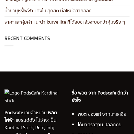
น้ำยาบุหรี่ไฟฟ้า แตงโม สุดฮิต มือใหม่อยากลอง
ราคาและคุ้มค่า แนะนำ kurve lite ที่ได้ลองแล้วจะบอกว่าคุ้มจริง ๆ
RECENT COMMENTS
ซื้อ พอต จาก Podscafe ดีกว่า
ยังไง
Podscafe
เว็บจำหน่าย
พอต
พอต ของแท้ จากมาเลเซีย
ไฟฟ้า
แบรนด์ดัง ไม่ว่าจะเป็น
ได้มาตราฐาน ปลอดภัย
Kardinal Stick, Relx, Infy