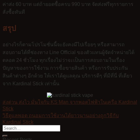
ค่าส่ง 60 บาท แต่ถ้ายอดซื้อครบ 990 บาท จัดส่งฟรีทุกรายการ
สั่งซื้อทันที
สรุป
อย่างไรก็ตามโปรโมชั่นนี้จะยังคงมีไปเรื่อยๆ หรือสามารถ
สอบถามได้ที่ช่องทาง Line Official ของตัวแทนผู้จัดจำหน่ายได้
ตลอด 24 ชั่วโมง ทุกเรื่องไม่ว่าจะเป็นการสอบถามในเรื่อง
ปัญหาของการใช้งาน การซื้อขายสินค้า หรือการรับประกัน
สินค้าต่างๆ อีกด้วย ให้เราได้ดูแลคุณ บริการดีๆ ที่มีที่นี่ ที่เดียว
จาก Kardinal Stick เท่านั้น
ส่งด่วน ส่งไว มั่นใจกับ KS Man จากพอตไฟฟ้าในเครือ Kardinal
Stick
วิธีดูแลพอต ถนอมการใช้งานได้ยาวนานอย่างถูกวิธีกับ
Kardinal Stick
Recent Posts