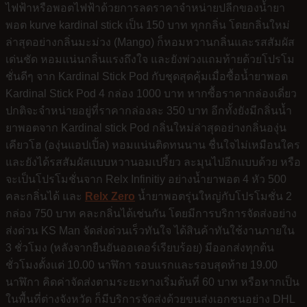
ไฟฟ้าหรือพอตไฟฟ้าด้วยการลดราคาจำหน่ายปลีกของน้ำยา
พอต kurve kardinal stick เป็น 150 บาท ทุกกลิ่น โดยกลิ่นใหม่
ล่าสุดอย่างกลิ่นมะม่วง (Mango) ก็หอมหวานกลิ่นและรสสัมผัส
เด่นชัด หอมแน่นกลิ่นแรงถึงใจ และยังพ่วงแถมท้ายด้วยโปรโม
ชั่นดีๆ จาก Kardinal Stick Pod กับชุดสุดคุ้มเมื่อซื้อน้ำยาพอต
Kardinal Stick Pod 4 กล่อง 1000 บาท หากซื้อราคากล่องเดี่ยว
ปกติจะจำหน่ายอยู่ที่ราคากล่องละ 350 บาท อีกทั้งยังมีกลิ่นน้ำ
ยาพอตจาก Kardinal stick Pod กลิ่นใหม่ล่าสุดอย่างกลิ่นองุ่น
เคียวโฮ (องุ่นแอปเปิ้ล) หอมแน่นติดทนนาน ชื่นใจไม่เหมือนใคร
และยังได้รสสัมผัสแบบหวานอมเปรี้ยว ละมุนไปอีกแบบด้วย หรือ
จะเป็นโปรโมชั่นจาก Relx Infinitiy อย่างน้ำยาพอต 4 หัว 500
คละกลิ่นได้ และ
Relx Zero
น้ำยาพอตรุ่นใหญ่กับโปรโมชั่น 2
กล่อง 750 บาท คละกลิ่นได้เช่นกัน โดยมีการบริการจัดส่งอย่าง
ส่งด่วน KS Man จัดส่งด่วนเร็วทันใจ ได้สินค้าทันใช้งานภายใน
3 ชั่วโมง (หลังจากยืนยันออเดอร์เรียบร้อย) มีออกส่งทุกต้น
ชั่วโมงตั้งแต่ 10.00 นาฬิกา รอบแรกและรอบสุดท้าย 19.00
นาฬิกา คิดค่าจัดส่งตามระยะทางเริ่มต้นที่ 60 บาท หรือหากเป็น
ในพื้นที่ต่างจังหวัด ก็มีบริการจัดส่งด้วยขนส่งเอกชนอย่าง DHL