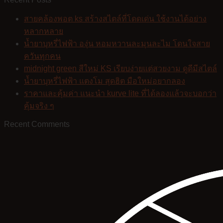
สายคล้องพอต ks สร้างสไตล์ที่โดดเด่น ใช้งานได้อย่าง
หลากหลาย
น้ำยาบุหรี่ไฟฟ้า องุ่น หอมหวานละมุนละไม โดนใจสาย
ควันทุกคน
midnight green สีใหม่ KS เรียบง่ายแต่สวยงาม ดูดีมีสไตล์
น้ำยาบุหรี่ไฟฟ้า แตงโม สุดฮิต มือใหม่อยากลอง
ราคาและคุ้มค่า แนะนำ kurve lite ที่ได้ลองแล้วจะบอกว่า
คุ้มจริง ๆ
Recent Comments