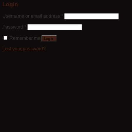
Login
Username or email address
*
Password
*
Remember me
Log in
Lost your password?