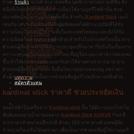
ร่างกาย ลมหายใจดี สะอาดสดชื่น บุคลิกภาพโดยรวมดีขึ้น สิ่ง
ร้านค้า
Kardinal Stick
หนึ่งที่เป็นหลักสำคัญคือ การเลือกใช้งานบุหรี่ไฟฟ้านั้น ช่วย
KS Kurve
ประหยัดเงินในกระเป๋าได้เพิ่มขึ้น สำหรับ
Kardinal Stick
เองก็
KS Quik 5000
KS Quik 2000
เช่นกัน เพราะถือเป็นหนึ่งในผู้ผลิตพอตไฟฟ้าระบบปิดที่ได้รับ
KS Quik 800
ความนิยมในกลุ่มผู้ใช้งานทั้งในประเทศไทยเอง และยังได้รับ
KS Lumina
ความนิยมในต่างประเทศอีกด้วย สำหรับในประเทศไทยนั้น ทาง
KS Kurve Lite
KS Xense
ตัวแทนผู้จัดจำหน่ายได้มีการประชุมปรึกษาหารือกันในเรื่องการ
Relx Infinity Plus
สภาวะเศรษฐกิจของประเทศไทย ที่อยู่ในระยะเวลาข้าวของแพง
Relx Infinity
Relx Zero
ขึ้น ทำให้ประชาชนต้องแบกรับค่าใช้จ่ายต่างๆ มากมาย ทาง
Infy Series
ตัวแทนผู้จัดจำหน่ายเอง จึงมีนโยบายออกแคมเปญ ลดราคา
VMC
หัวน้ำยาพอต เพื่อเป็นการช่วยเหลือผู้บริโภคอีกทางหนึ่งด้วย
บทความ
สมัครตัวแทน
kardinal stick ราคาดี ช่วยประหยัดเงิน
พอตไฟฟ้าในเครือจาก
Kardinal stick
นั้น ได้มีการออกโปรโม
ชั่นพิเศษอย่างน้ำยาพอตจาก
Kardinal Stick KURVE
Pod ที่
จากราคาจำหน่ายปลีกปกติ หัวละ 183 บาท ทางตัวแทนผู้จัด
จำหน่ายในเครือได้ลดราคา เพื่อเป็นการช่วยเหลือผู้ใช้งานบุหรี่