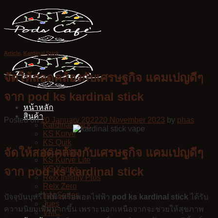
Skip
to
content
Article
,
Kardinal Stick
จัดให้สอดคล้องกับเศรษฐกิจ แคมเปญดีๆ
จาก pod ks kardinal stick
หน้าหลัก
สินค้า
Posted on
20 January 2022
20 November 2023
by
phas
Kardinal Stick
KS Kurve
KS Quik
จัดให้สอดคล้องกับเศรษฐกิจ แคมเปญดีๆ
KS Lumina
KS Kurve Lite
KS Xense
จาก pod ks kardinal stick
Relx Infinity Plus
Relx Zero
Infy Series
ปัจจุบันบุหรี่ไฟฟ้าหรือพอตไฟฟ้า
pod ks kardinal stick
ได้รับ
Jues
ความนิยมเพิ่มมากขึ้น เพราะนอกเหนือจากจะช่วยให้สุขภาพ
VMC