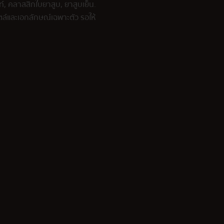
้นท์, คลาสสิกใบยาสูบ, ยาสูบเย็น.
สไตล์และเอกลักษณ์เฉพาะตัว รอให้