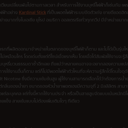
หมุนเวียนเปลี่ยนผันไปตามกาลเวลา สำหรับการใช้งานบุหรี่ไฟฟ้าก็เช่นกัน
่ไฟฟ้าอย่าง
Kardinal Stick
ที่เป็นพอตไฟฟ้าระบบปิดตัวเก่ง ขายดียอดฮิตอยู่
มอย่างมากทั้งในเอเชีย ยุโรป อเมริกา ออสเตรเรียทั่วทุกทวีป มีจำหน่ายมา
รกที่ผลิตออกมาจำหน่ายในตลาดของบุหรี่ไฟฟ้าก็ตาม และไม่ได้เป็นรุ่นใหม่
เหมือนใคร โดดเด่นตั้งแต่ดีไซน์เมื่อแรกเห็น โดยเมื่อได้สัมผัสใช้งานจะรู้
บไปสูบบุหรี่มวนธรรมดาซ้ำอีกเลย ถึงแม้ว่าหลายคนอาจจะอยากลองความแปลก
ใช้งานอื่นก็ตาม แต่ก็ไม่มีพอตไฟฟ้าตัวไหนที่จะห้ความรู้สึกได้โดนใจดุด
icotine ซึ่งมีความเข้มข้นสูง ผู้ใช้งานสามารถเลือกได้ว่าต้องการน้ำ
้วแต่กลิ่นของน้ำยา ขนาดของหัวน้ำยาพอตเองมีความจุที่ 2 มิลลิลิตร ส
้วแต่ละบุคคล แต่ทั้งนี้หากใช้งานประจำ หรือเป็นสายสูบจัดแบบเน้นหนักนิ
แข็ง สายเข้มแบบไม่ต้องเพิ่มเติมใดๆ ทีเดียว