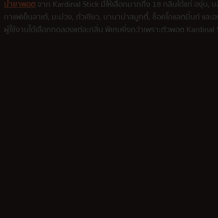
น้ำยาพอต
จาก Kardinal Stick มีให้เลือกมากถึง 18 กลิ่นได้แก่ องุ่น, บลู
กาแฟเย็นลาเต้, มะม่วง, ถั่วเขียว, บานาน่าสมูทตี้, ช็อคโกแลตมิ้นท์ และอง
ผู้ใช้งานได้เลือกทดลองแต่ละกลิ่น พิเศษยิ่งกว่าเพราะตัวพอต Kardin