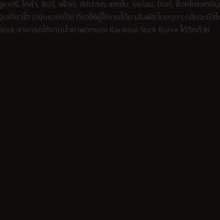
เบอรี่, โคล่า, ลิ้นจี่, เผือก, สัปปะรด, แตงโม, เลม่อน, มิ้นท์, ช็อคโกแลตมิ
ุ่นเคียวโฮ (องุ่นแอปเปิ้ล) ที่รอให้ผู้ใช้งานได้มาสัมผัส โดยทุกๆ กลิ่นจะมี
al Stick สามารถใช้งานน้ำยาพอตของ Kardinal Stick Kurve ได้อีกด้วย