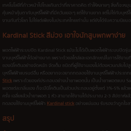
เทคโนโลยีที่ก้าวหน้าไปไกลเกินกว่าที่เราคาดคิด ทำให้หลายๆ สิ่งก็จะ
คุ้นหน้าคุ้นตากับบุหรี่ไฟฟ้าที่มีควันเยอะๆ แต่ใช้งานยาก แต่ไม่ใช่กับบุหรี
งานกันทั่วโลก ไม่ใช่แต่เพียงในประเทศไทยเท่านั้น แต่ยังได้รับความนิย
Kardinal Stick สีม่วง เอาใจนักสูบพกพาง่าย
พอตไฟฟ้าระบบปิด Kardinal Stick แม้จะไม่ได้เป็นพอตไฟฟ้าระบบปิดรุ่นแ
งานบุหรี่ไฟฟ้าได้อย่างมาก เพราะด้วยสไตล์และเอกลักษณ์ในการใช้งานที่ไม่
ของนิโคตินอย่างจัดหนัก จัดเต็ม ชนิดที่ผู้ใช้งานเองไม่ต้องหวนกลั
บุหรี่ไฟฟ้าแบรนด์อื่น หรืออยากจะอยากทดลองใช้งานบุหรี่ไฟฟ้าประเภทการ
Stick
เพราะด้วยองค์ประกอบอย่างน้ำยาพอตนั้น เป็นน้ำยาพอตแบบ Salt N
พอตแต่ละกลิ่นเอง ก็จะมีนิโคตินเป็นส่วนประกอบอยู่ตั้งแต่ 3%-5% แล
ครั้ง เฉลี่ยแล้วน้ำยาพอต 1 หัว สามาถใช้งานได้ประมาณ 2-3 สัปดาห์แล
ทดลองใช้งานบุหรี่ไฟฟ้า
Kardinal stick
อย่างแน่นอน รับรองว่าถูกใจสาย
สรุป