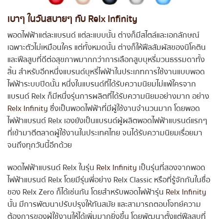
เบาๆ ในวันสบายๆ กับ Relx Infinity
พอดไฟฟ้าแต่ละแบรนด์ แต่ละแบบนั้น ต่างก็มีสไตล์และเอกลักษณ์
เฉพาะตัวไม่เหมือนใคร แต่ทั้งหมดนั้น ต่างก็ให้ฟีลสัมผัสของนิโคติน
และฟีลสูบที่ดีต่อสุขภาพมากกว่าการเลือกสูบบุหรี่มวนธรรมดาทั้ง
สิ้น สำหรับอีกหนึ่งแบรนด์บุหรี่ไฟฟ้าในประเภทการใช้งานแบบพอด
ไฟฟ้าระบบปิดนั้น หนึ่งในแบรนด์ที่ได้รับความนิยมไม่แพ้ใครจาก
แบรนด์ Relx ก็มีหนึ่งรุ่นการผลิตที่ได้รับความนิยมอย่างมาก อย่าง
Relx Infinity
ซึ่งเป็นพอดไฟฟ้าที่มีผู้ใช้งานจำนวนมาก โดยพอด
ไฟฟ้าแบรนด์ Relx เองยังเป็นแบรนด์ผู้ผลิตพอดไฟฟ้าแบรนด์แรกๆ
ที่เข้ามาตีตลาดผู้ใช้งานในประเทศไทย จนได้รับความนิยมเรื่อยมา
จนถึงทุกวันนี้อีกด้วย
พอดไฟฟ้าแบรนด์ Relx ในรุ่น
Relx Infinity
เป็นรุ่นที่สองจากพอด
ไฟฟ้าแบรนด์ Relx โดยมีรุ่นพี่อย่าง Relx Classic หรือที่รู้จักกันในชื่อ
ของ Relx Zero ก็ได้เช่นกัน โดยสำหรับพอดไฟฟ้ารุ่น
Relx Infinity
นั้น มีการพัฒนาปรับปรุงให้ทันสมัย และสามารถตอบโจทย์ความ
ต้องการของผู้ใช้งานให้ได้เพิ่มมากยิ่งขึ้น โดยพัฒนาตั้งแต่ฟีลสูบที่