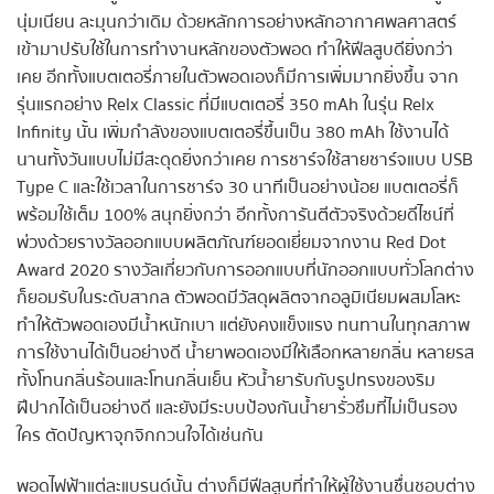
นุ่มเนียน ละมุนกว่าเดิม ด้วยหลักการอย่างหลักอากาศพลศาสตร์
เข้ามาปรับใช้ในการทำงานหลักของตัวพอด ทำให้ฟีลสูบดียิ่งกว่า
เคย อีกทั้งแบตเตอรี่ภายในตัวพอดเองก็มีการเพิ่มมากยิ่งขึ้น จาก
รุ่นแรกอย่าง Relx Classic ที่มีแบตเตอรี่ 350 mAh ในรุ่น Relx
Infinity นั้น เพิ่มกำลังของแบตเตอรี่ขึ้นเป็น 380 mAh ใช้งานได้
นานทั้งวันแบบไม่มีสะดุดยิ่งกว่าเคย การชาร์จใช้สายชาร์จแบบ USB
Type C และใช้เวลาในการชาร์จ 30 นาทีเป็นอย่างน้อย แบตเตอรี่ก็
พร้อมใช้เต็ม 100% สนุกยิ่งกว่า อีกทั้งการันตีตัวจริงด้วยดีไซน์ที่
พ่วงด้วยรางวัลออกแบบผลิตภัณฑ์ยอดเยี่ยมจากงาน Red Dot
Award 2020 รางวัลเกี่ยวกับการออกแบบที่นักออกแบบทั่วโลกต่าง
ก็ยอมรับในระดับสากล ตัวพอดมีวัสดุผลิตจากอลูมิเนียมผสมโลหะ
ทำให้ตัวพอดเองมีน้ำหนักเบา แต่ยังคงแข็งแรง ทนทานในทุกสภาพ
การใช้งานได้เป็นอย่างดี น้ำยาพอดเองมีให้เลือกหลายกลิ่น หลายรส
ทั้งโทนกลิ่นร้อนและโทนกลิ่นเย็น หัวน้ำยารับกับรูปทรงของริม
ฝีปากได้เป็นอย่างดี และยังมีระบบป้องกันน้ำยารั่วซึมที่ไม่เป็นรอง
ใคร ตัดปัญหาจุกจิกกวนใจได้เช่นกัน
พอดไฟฟ้าแต่ละแบรนด์นั้น ต่างก็มีฟีลสูบที่ทำให้ผู้ใช้งานชื่นชอบต่าง