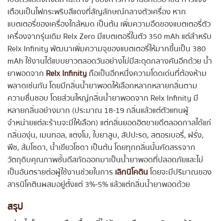
เตือนเป็นไฟกระพริบสีแดงที่สัญลักษณ์กลางตัวเครื่อง หาก
แบตเตอรี่ของเครื่องใกล้หมด เป็นต้น เพิ่มความอึดของแบตเตอรี่ตัว
เครื่องจากรุ่นเดิม Relx Zero มีแบตเตอรี่ในตัว 350 mAh แต่สำหรับ
Relx Infinity พัฒนาเพิ่มความจุของแบตเตอรี่ให้มากขึ้นเป็น 380
mAh ใช้งานได้แบบยาวตลอดวันอย่างไม่มีสะดุดกลางคันอีกด้วย น้ำ
ยาพอดจาก
Relx Infinity
ถือเป็นอีกหนึ่งความโดดเด่นที่ต้องห้าม
พลาดเช่นกัน โดยมีกลิ่นน้ำยาพอดให้เลือกหลากหลายกลิ่นตาม
ความชื่นชอบ โดยส่วนใหญ่กลิ่นน้ำยาพอดจาก Relx Infinity มี
หลายกลิ่นอย่างมาก (ประมาณ 18-19 กลิ่นแล้วแต่ตัวแทนผู้
จำหน่ายแต่ละร้านจะมีให้เลือก) แต่กลิ่นยอดฮิตขายดีตลอดกาลได้แก่
กลิ่นองุ่น, เมนทอล, แตงโม, ใบยาสูบ, สัปปะรด, สตอรเบอรี่, ฝรั่ง,
พีช, ส้มโซดา, น้ำเขียวโซดา เป็นต้น โดยทุกกลิ่นนั้นคัดสรรจาก
วัตถุดิบคุณภาพชั้นดีสกัดออกมาเป็นน้ำยาพอดที่ปลอดภัยและไม่
เป็นอันตรายต่อผู้ใช้งานช่วยในการ
เลิกนิโคติน
โดยจะมีปริมาณของ
สารนิโคตินผสมอยู่ตั้งแต่ 3%-5% แล้วแต่กลิ่นน้ำยาพอดด้วย
สรุป