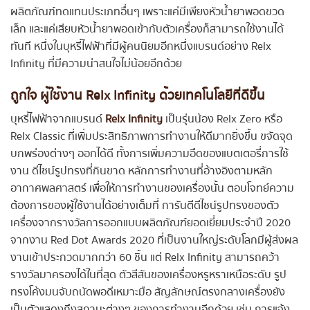
ผลิตภัณฑ์ทดแทนประเภทอื่นๆ เพราะแค่มีเพียงหัวน้ำยาพอดขวด
เล็ก และแค่เสียบหัวน้ำยาพอดเข้ากับตัวเครื่องก็สามารถใช้งานได้
ทันที หนึ่งในบุหรี่ไฟฟ้าที่มีผู้คนนิยมอีกหนึ่งแบรนด์อย่าง Relx
Infinity ที่มีความน่าสนใจไม่น้อยอีกด้วย
ถูกใจ ผู้ใช้งาน Relx Infinity ด้วยเทคโนโลยีที่ดีขึ้น
บุหรี่ไฟฟ้าจากแบรนด์
Relx Infinity
เป็นรุ่นน้อง Relx Zero หรือ
Relx Classic ที่เพิ่มประสิทธิภาพการทำงานให้ดีมากยิ่งขึ้น ขจัดจุด
บกพร่องต่างๆ ออกได้ดี ทั้งการเพิ่มความอึดของแบตเตอรี่การใช้
งาน ดีไซน์รูปทรงที่กินขาด หลักการทำงานที่อ้างอิงตามหลัก
อากาศพลศาสตร์ เพื่อให้การทำงานของเครื่องนั้น ตอบโจทย์ความ
ต้องการของผู้ใช้งานได้อย่างเต็มที่ การันตีดีไซน์รูปทรงของตัว
เครื่องจากรางวัลการออกแบบผลิตภัณฑ์ยอดเยี่ยมประจำปี 2020
จากงาน Red Dot Awards 2020 ที่เป็นงานใหญ่ระดับโลกมีผู้ส่งผล
งานเข้าประกวดมากกว่า 60 ชิ้น แต่ Relx Infinity สามารถคว้า
รางวัลมาครองได้ในที่สุด ตัวสีสันของเครื่องหรูหราเหนือระดับ รูป
ทรงโค้งมนจับถนัดพอดีเหมาะมือ สัญลักษณ์ตรงกลางเครื่องยัง
เป็นตัวแสดงถึงสถานะต่างๆ ของการทำงานอีกด้วย เช่น การแจ้ง