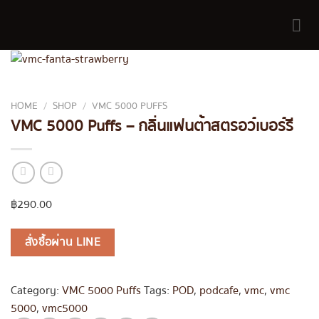
Skip
to
content
HOME
/
SHOP
/
VMC 5000 PUFFS
VMC 5000 Puffs – กลิ่นแฟนต้าสตรอว์เบอร์รี
฿
290.00
สั่งซื้อผ่าน LINE
Category:
VMC 5000 Puffs
Tags:
POD
,
podcafe
,
vmc
,
vmc
5000
,
vmc5000