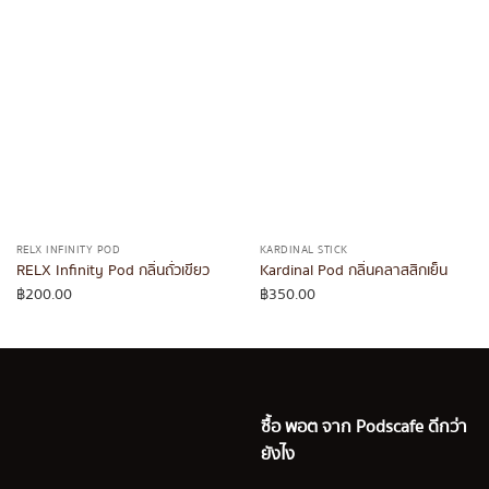
RELX INFINITY POD
KARDINAL STICK
RELX Infinity Pod กลิ่นถั่วเขียว
Kardinal Pod กลิ่นคลาสสิกเย็น
฿
200.00
฿
350.00
ซื้อ พอต จาก Podscafe ดีกว่า
ยังไง