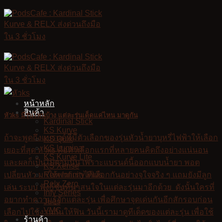
Skip
to
content
หน้าหลัก
สินค้า
หัวks มีรุ่นไหนบ้าง แต่ละรุ่นเด็ดแค่ไหน มาดูกัน
Kardinal Stick
KS Kurve
ถ้าจะพูดถึงแบรนด์ที่มีตัวเลือกของรุ่นหัวน้ำยาบุหรี่ไฟฟ้าให้เลือก
KS Quik
KS Lumina
เยอะที่สุด หัวks คือตัวเลือกแรกที่หลายคนคิดถึงอย่างแน่นอน
KS Kurve Lite
และผลก็เป็นไปตามนั้น เพราะแบรนด์นี้ออกแบบน้ำยา พอต
KS Xense
Relx Infinity Plus
เปลี่ยนหัว มาให้พวกเราได้เลือกกันอย่างจุใจจริง ๆ แถมยังมีลูก
Relx Zero
เล่น ระบบ ฟังก์ชันที่น่าสนใจในแต่ละรุ่นมาอีกด้วย ดังนั้นใครที่
Infy Series
อยากทำความรู้จักแต่ละรุ่น เพื่อศึกษาจุดเด่นกันอีกสักรอบก่อน
Jues
VMC
เลือกไปใช้งานกันให้ฟิน วันนี้เรามาดูทีเด็ดของแต่ละรุ่น เพื่อใช้
ร้านค้า