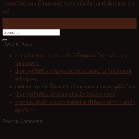
ไอเทมในรูปแบบนี้นั้นควรคู่ที่จับจองเป็นที่สุดเลยทีเดียว kardinal
[...]
16
Aug
Recent Posts
สายคล้องพอต ks สร้างสไตล์ที่โดดเด่น ใช้งานได้อย่าง
หลากหลาย
น้ำยาบุหรี่ไฟฟ้า องุ่น หอมหวานละมุนละไม โดนใจสาย
ควันทุกคน
midnight green สีใหม่ KS เรียบง่ายแต่สวยงาม ดูดีมีสไตล์
น้ำยาบุหรี่ไฟฟ้า แตงโม สุดฮิต มือใหม่อยากลอง
ราคาและคุ้มค่า แนะนำ kurve lite ที่ได้ลองแล้วจะบอกว่า
คุ้มจริง ๆ
Recent Comments