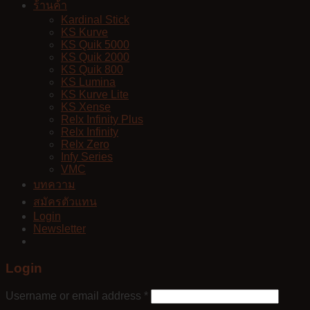
ร้านค้า
Kardinal Stick
KS Kurve
KS Quik 5000
KS Quik 2000
KS Quik 800
KS Lumina
KS Kurve Lite
KS Xense
Relx Infinity Plus
Relx Infinity
Relx Zero
Infy Series
VMC
บทความ
สมัครตัวแทน
Login
Newsletter
Login
Username or email address
*