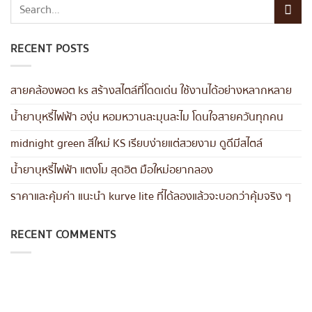
RECENT POSTS
สายคล้องพอต ks สร้างสไตล์ที่โดดเด่น ใช้งานได้อย่างหลากหลาย
น้ำยาบุหรี่ไฟฟ้า องุ่น หอมหวานละมุนละไม โดนใจสายควันทุกคน
midnight green สีใหม่ KS เรียบง่ายแต่สวยงาม ดูดีมีสไตล์
น้ำยาบุหรี่ไฟฟ้า แตงโม สุดฮิต มือใหม่อยากลอง
ราคาและคุ้มค่า แนะนำ kurve lite ที่ได้ลองแล้วจะบอกว่าคุ้มจริง ๆ
RECENT COMMENTS