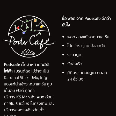
ซื้อ พอต จาก Podscafe ดีกว่า
ยังไง
พอต ของแท้ จากมาเลเซีย
ได้มาตราฐาน ปลอดภัย
ราคาถูก
จัดส่งเร็ว
Podscafe
เว็บจำหน่าย
พอต
ไฟฟ้า
แบรนด์ดัง ไม่ว่าจะเป็น
มีทีมงานคอยดูแล ตลอด
Kardinal Stick, Relx, Infy
24 ชั่วโมง
ของแท้นำเข้าจากมาเลเซีย สูบ
เต็มอิ่ม ฟีลดี ทุกคำ
บริการ KS Man ส่ง
พอต
ด่วน
ภายใน 3 ชั่วโมง ในกรุงเทพ และ
บริการส่งต่างจังหวัด ทั่ว