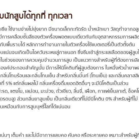
ักสูบได้ทุกที่ ทุกเวลา
ย ใช้งานง่ายไม่ยุ่งยาก มีขนาดเล็กกะทัดรัด น้ำหนักเบา วัสดุทำจากอลู
งมีการเคลือบชั้นสีของตัวเครื่องพอตแบบเดียวกันกับอุตสาหกรรมการผลิ
พื้นราบได้ หลักการทำงานภายในตัวเครื่องใช้แบตเตอรี่เป็นตัวตั้งต้น
จนเกิดเป็นไอควันระเหยสู่ภายนอก ซึ่งซึมเข้าสู่กระแสเลือดของผู้สูบไ
ังอยู่ในช่วงของการควบคุมจำนวนการสูบ เป็นแนวทางสำหรับผู้ที่ต้องการเลิ
งเป็นองค์ประกอบสำคัญนั้น มีการให้นิโคตินที่ผู้สูบต้องการ ในหนึ่งหัวน้ำยา
งกลิ่นโทนร้อนและกลิ่นโทนเย็น สำหรับกลิ่นมิ้นท์ (โทนเย็น) และกลิ่นคลาสส
่ 5% แต่กลิ่นผลไม้ กลิ่นเครื่องดื่มยอดฮิตอื่นๆ จะมีนิโคตินเป็นส่วน
ปะรด, แตงโม, เลม่อน, มะม่วง, ถั่วเขียว, ลิ้นจี่, เผือก, กาแฟเย็นลาเต้, ช็อค
 (เรดบลู) ส่วนกลิ่นยาสูบเย็น เป็นกลิ่นเดียวที่ไม่มีนิโคติน 0% สำหรับผู้ที่ไม่
นเหมือนกับการสูบบุหรี่ไลท์ได้แน่นอน
ๆ แน่นๆ เต็มคำ และไม่มีอาการแสบคอ คันคอ หรือระคายคอ เหมาะสำหรับผู้ที