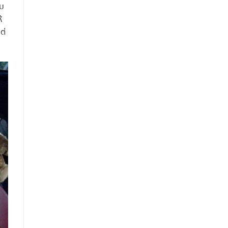
่ม
้
ต่