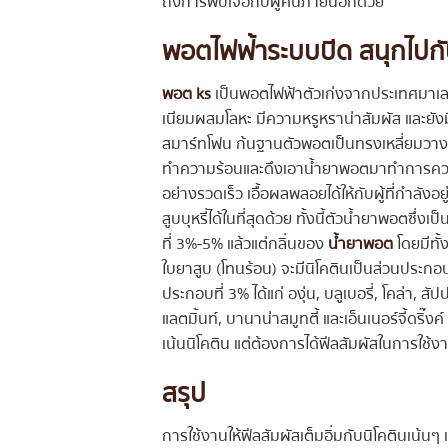
ถึงการพบเจอกับผู้คนภายนอกด้วย
พอตไฟฟ้าระบบปิด สนุกไปกับน
พอต ks
เป็นพอตไฟฟ้าตัวเก่งจากประเทศมาเลเซี
เนียมผสมโลหะ มีความหรูหราน่าสัมผัส และยั
สมาร์ทโฟน ก้นฐานตัวพอตเป็นทรงเหลี่ยมวางกับ
ทำความร้อนและดึงเอาน้ำยาพอตมาทำการควบแน่น
อย่างรวดเร็ว เอื้อผลพลอยได้ให้กับผู้ที่กำล
สูบบุหรี่ได้ในที่สุดด้วย ทั้งนี้ตัวน้ำยาพอตซึ่
ที่ 3%-5% แล้วแต่กลิ่นของ
น้ำยาพอต
โดยมีทั้
ใบยาสูบ (โทนร้อน) จะมีนิโคตินเป็นส่วนประกอบที
ประกอบที่ 3% ได้แก่ องุ่น, บลูเบอรี่, โคล่า, สัป
แลตมิ้นท์, บานาน่าสมูทตี้ และเอ็นเนอร์จี้ดริ๊งค์
เน้นนิโคติน แต่ต้องการได้ฟีลสัมผัสในการใช้งา
สรุป
การใช้งานให้ฟีลสัมผัสเต็มอิ่มกับนิโคตินเน้น