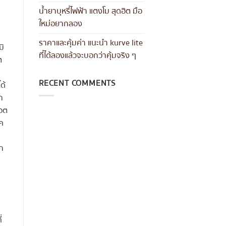
น้ำยาบุหรี่ไฟฟ้า แตงโม สุดฮิต มือ
ใหม่อยากลอง
ราคาและคุ้มค่า แนะนำ kurve lite
มิ
ที่ได้ลองแล้วจะบอกว่าคุ้มจริง ๆ
ต
RECENT COMMENTS
ด้
ก
พอต
ิค
โก
่