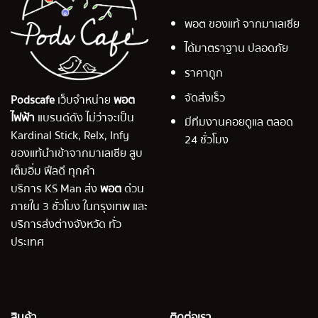
พอต ของแท้ จากมาเลเซีย
ได้มาตราฐาน ปลอดภัย
ราคาถูก
จัดส่งเร็ว
Podscafe
เว็บจำหน่าย
พอต
ไฟฟ้า
แบรนด์ดัง ไม่ว่าจะเป็น
มีทีมงานคอยดูแล ตลอด
Kardinal Stick, Relx, Infy
24 ชั่วโมง
ของแท้นำเข้าจากมาเลเซีย สูบ
เต็มอิ่ม ฟีลดี ทุกคำ
บริการ KS Man ส่ง
พอต
ด่วน
ภายใน 3 ชั่วโมง ในกรุงเทพ และ
บริการส่งต่างจังหวัด ทั่ว
ประเทศ
สินค้า
ติดต่อเรา