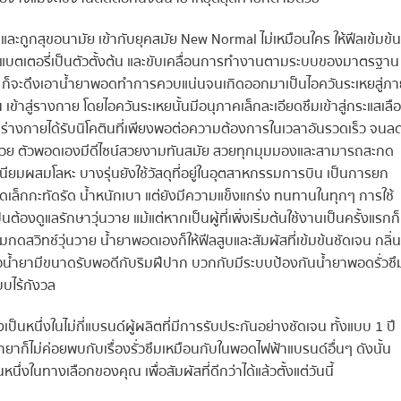
และถูกสุขอนามัย เข้ากับยุคสมัย New Normal ไม่เหมือนใคร ให้ฟีลเข้มข้น
กแบตเตอรี่เป็นตัวตั้งต้น และขับเคลื่อนการทำงานตามระบบของมาตรฐาน
ว ก็จะดึงเอาน้ำยาพอดทำการควบแน่นจนเกิดออกมาเป็นไอควันระเหยสู่ภา
้น เข้าสู่รางกาย โดยไอควันระเหยนั้นมีอนุภาคเล็กละเอียดซึมเข้าสู่กระแสเลื
ับว่าร่างกายได้รับนิโคตินที่เพียงพอต่อความต้องการในเวลาอันรวดเร็ว จนล
ีกด้วย ตัวพอดเองมีดีไซน์สวยงามทันสมัย สวยทุกมุมมองและสามารถสะกด
เนียมผสมโลหะ บางรุ่นยังใช้วัสดุที่อยู่ในอุตสาหกรรมการบิน เป็นการยก
าดเล็กกะทัดรัด น้ำหนักเบา แต่ยังมีความแข็งแกร่ง ทนทานในทุกๆ การใช้
นต้องดูแลรักษาวุ่นวาย แม้แต่หากเป็นผู้ที่เพิ่งเริ่มต้นใช้งานเป็นครั้งแรกก็
ุ่มกดสวิทช์วุ่นวาย น้ำยาพอดเองก็ให้ฟีลสูบและสัมผัสที่เข้มข้นชัดเจน กลิ่น
หัวน้ำยามีขนาดรับพอดีกับริมฝีปาก บวกกับมีระบบป้องกันน้ำยาพอดรั่วซึ
บบไร้กังวล
็นหนึ่งในไม่กี่แบรนด์ผู้ผลิตที่มีการรับประกันอย่างชัดเจน ทั้งแบบ 1 ปี
าก็ไม่ค่อยพบกับเรื่องรั่วซึมเหมือนกับในพอดไฟฟ้าแบรนด์อื่นๆ ดังนั้น
หนึ่งในทางเลือกของคุณ เพื่อสัมผัสที่ดีกว่าได้แล้วตั้งแต่วันนี้