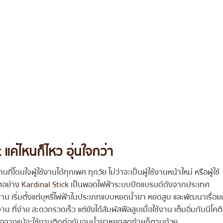
 แค่ไหนก็ไหว อุ่นใจกว่า
ี่โดนใจผู้ใช้งานได้ทุกเพศ ทุกวัย ไม่ว่าจะเป็นผู้ใช้งานหน้าใหม่ หรือผู้ใช้
ตอย่าง
Kardinal Stick
เป็นพอดไฟฟ้าระบบปิดแบรนด์ดังจากประเทศ
้านาน เริ่มตั้งแต่บุหรี่ไฟฟ้าในประเภทแบบหยดน้ำยา หยดสูบ และพัฒนาเรื่อ
ี่ง่าย สะดวกรวดเร็ว แต่ยังได้สัมผัสฟีลสูบเมื่อใช้งาน เต็มอิ่มกับนิโคต
จือจางแม้จะใช้งานติดต่อกันจนน้ำยาหยุดสุดท้ายก็ตามด้วย