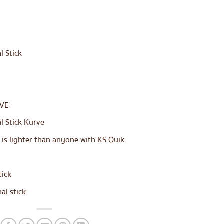
l Stick
RVE
al Stick Kurve
ce is lighter than anyone with KS Quik.
tick
al stick