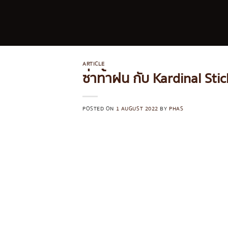
Skip
to
content
ARTICLE
ซ่าท้าฝน กับ Kardinal Stick
POSTED ON
1 AUGUST 2022
BY
PHAS