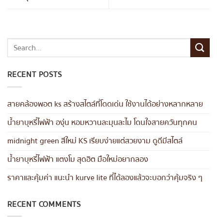
RECENT POSTS
สายคล้องพอต ks สร้างสไตล์ที่โดดเด่น ใช้งานได้อย่างหลากหลาย
น้ำยาบุหรี่ไฟฟ้า องุ่น หอมหวานละมุนละไม โดนใจสายควันทุกคน
midnight green สีใหม่ KS เรียบง่ายแต่สวยงาม ดูดีมีสไตล์
น้ำยาบุหรี่ไฟฟ้า แตงโม สุดฮิต มือใหม่อยากลอง
ราคาและคุ้มค่า แนะนำ kurve lite ที่ได้ลองแล้วจะบอกว่าคุ้มจริง ๆ
RECENT COMMENTS