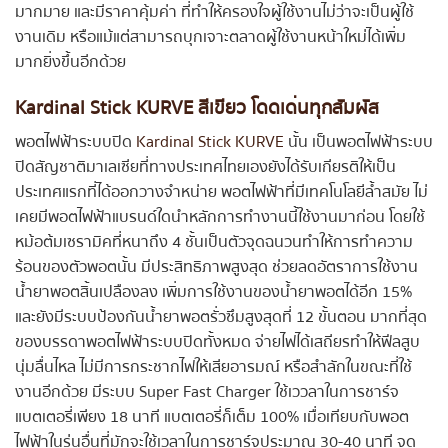
มากมาย และมีราคาคุ้มค่า ที่ทำให้ครองใจผู้ใช้งานไม่ว่าจะเป็นผู้ใช้
งานเดิม หรือแม้แต่สามารถบุกเจาะตลาดผู้ใช้งานหน้าใหม่ได้เพิ่ม
มากยิ่งขึ้นอีกด้วย
Kardinal Stick KURVE สีเขียว โดดเด่นทุกสัมผัส
พอตไฟฟ้าระบบปิด
Kardinal Stick KURVE
นั้น เป็นพอตไฟฟ้าระบบ
ปิดสัญชาติมาเลเซียที่ทางประเทศไทยเองยังได้รับเกียรติให้เป็น
ประเทศแรกที่ได้ออกวางจำหน่าย พอตไฟฟ้าที่มีเทคโนโลยีล้ำสมัย ไม่
เคยมีพอตไฟฟ้าแบรนด์ใดนำหลักการทำงานนี้ใช้งานมาก่อน โดยใช้
หม้อต้มเซรามิคที่หนาถึง 4 ชั้นเป็นตัวจุดฉนวนทำให้การทำความ
ร้อนของตัวพอตนั้น มีประสิทธิภาพสูงสุด ช่วยลดอัตราการใช้งาน
น้ำยาพอตสิ้นเปลืองลง เพิ่มการใช้งานของน้ำยาพอตได้อีก 15%
และยังมีระบบป้องกันน้ำยาพอตรั่วซึมสูงสุดที่ 12 ขั้นตอน มากที่สุด
ของบรรดาพอตไฟฟ้าระบบปิดทั้งหมด จ่ายไฟได้เสถียรทำให้ฟีลสูบ
นุ่มลื่นไหล ไม่มีการกระชากไฟให้เสียอารมณ์ หรือสำลักในขณะที่ใช้
งานอีกด้วย มีระบบ Super Fast Charger ใช้เววลาในการชาร์จ
แบตเตอรี่เพียง 18 นาที แบตเตอรี่ก็เต็ม 100% เมื่อเทียบกับพอต
ไฟฟ้าในรุ่นอื่นที่มักจะใช้เวลาในการชาร์จประมาณ 30-40 นาที จุด