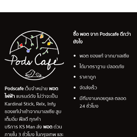
ซื้อ พอต จาก Podscafe ดีกว่า
ยังไง
พอต ของแท้ จากมาเลเซีย
ได้มาตราฐาน ปลอดภัย
ราคาถูก
จัดส่งเร็ว
Podscafe
เว็บจำหน่าย
พอต
ไฟฟ้า
แบรนด์ดัง ไม่ว่าจะเป็น
มีทีมงานคอยดูแล ตลอด
Kardinal Stick, Relx, Infy
24 ชั่วโมง
ของแท้นำเข้าจากมาเลเซีย สูบ
เต็มอิ่ม ฟีลดี ทุกคำ
บริการ KS Man ส่ง
พอต
ด่วน
ภายใน 3 ชั่วโมง ในกรุงเทพ และ