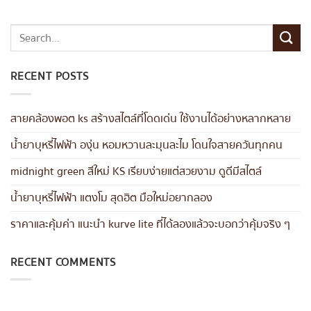
RECENT POSTS
สายคล้องพอต ks สร้างสไตล์ที่โดดเด่น ใช้งานได้อย่างหลากหลาย
น้ำยาบุหรี่ไฟฟ้า องุ่น หอมหวานละมุนละไม โดนใจสายควันทุกคน
midnight green สีใหม่ KS เรียบง่ายแต่สวยงาม ดูดีมีสไตล์
น้ำยาบุหรี่ไฟฟ้า แตงโม สุดฮิต มือใหม่อยากลอง
ราคาและคุ้มค่า แนะนำ kurve lite ที่ได้ลองแล้วจะบอกว่าคุ้มจริง ๆ
RECENT COMMENTS