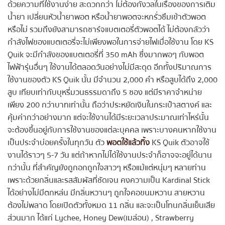
ด้วยความที่ใช้งานง่าย สะดวกกว่า ไม่ต้องกังวลในเรื่องของการเติม
น้ำยา เปลี่ยนหัวน้ำยาพอต หรือน้ำยาพอตจะหกรั่วซึมเข้าตัวพอต
หรือไม่ รวมถึงยังสามารถชาร์จแบตเตอรี่ตัวพอตได้ ไม่ต้องกลัวว่า
กำลังไฟของแบตเตอรี่จะไม่เพียงพอในการจ่ายไฟเมื่อใช้งาน โดย KS
Quik จะมีกำลังของแบตเตอรี่ที่ 350 mAh ซึ่งมากพอๆ กับพอต
ไฟฟ้ารุ่นอื่นๆ ใช้งานได้ตลอดวันอย่างไม่มีสะดุด อีกทั้งปริมาณการ
ใช้งานของตัว KS Quik นั้น มีจำนวน 2,000 คำ หรือสูบได้ถึง 2,000
สูบ เทียบเท่ากับบุหรี่มวนธรรมดาถึง 5 ซอง แต่มีราคาจำหน่าย
เพียง 200 กว่าบาทเท่านั้น ถือว่าประหยัดเงินในกระเป๋าสตางค์ และ
คุ้มค่ากว่าอย่างมาก แต่จะใช้งานได้มีระยะเวลาประมาณเท่าไหร่นั้น
จะต้องขึ้นอยู่กับการใช้งานของแต่ละบุคคล เพราะบางคนหากใช้งาน
เป็นประจำบ่อยครั้งในทุกวัน ตัว
พอตใช้แล้วทิ้ง
KS Quik ตัวอาจใช้
งานได้ราวๆ 5-7 วัน แต่ถ้าหากไม่ได้ใช้งานประจำก็อาจจะอยู่ได้นาน
กว่านั้น ที่สำคัญยังถูกอกถูกใจสาวๆ หรือแม้แต่หนุ่มๆ หลายท่าน
เพราะด้วยกลิ่นและรสสัมผัสที่ชัดเจน คงความเป็น Kardinal Stick
ได้อย่างไม่มีตกหล่น มีกลิ่นหวานๆ ถูกใจคอขนมหวาน สายหวาน
ต้องไม่พลาด โดยเปิดตัวทั้งหมด 11 กลิ่น และจะเป็นโทนกลิ่นเย็นเสีย
ส่วนมาก ได้แก่ Lychee, Honey Dew(เมล่อน) , Strawberry