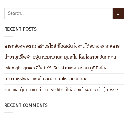
RECENT POSTS
สายคล้องพอต ks สร้างสไตล์ที่โดดเด่น ใช้งานได้อย่างหลากหลาย
น้ำยาบุหรี่ไฟฟ้า องุ่น หอมหวานละมุนละไม โดนใจสายควันทุกคน
midnight green สีใหม่ KS เรียบง่ายแต่สวยงาม ดูดีมีสไตล์
น้ำยาบุหรี่ไฟฟ้า แตงโม สุดฮิต มือใหม่อยากลอง
ราคาและคุ้มค่า แนะนำ kurve lite ที่ได้ลองแล้วจะบอกว่าคุ้มจริง ๆ
RECENT COMMENTS