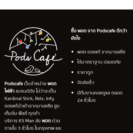
ซื้อ พอต จาก Podscafe ดีกว่า
ยังไง
พอต ของแท้ จากมาเลเซีย
ได้มาตราฐาน ปลอดภัย
ราคาถูก
จัดส่งเร็ว
Podscafe
เว็บจำหน่าย
พอต
ไฟฟ้า
แบรนด์ดัง ไม่ว่าจะเป็น
มีทีมงานคอยดูแล ตลอด
Kardinal Stick, Relx, Infy
24 ชั่วโมง
ของแท้นำเข้าจากมาเลเซีย สูบ
เต็มอิ่ม ฟีลดี ทุกคำ
บริการ KS Man ส่ง
พอต
ด่วน
ภายใน 3 ชั่วโมง ในกรุงเทพ และ