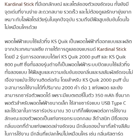
Kardinal Stick
ที่มีเอกลักษณ์ และสไตล์ของตัวเองชัดเจน ทั้งยังมี
จุดเด่นที่งานง่าย สะดวกสบาย รวดเร็ว และไม่ต้องดูแลรักษายุ่งยาก
เหมาะกับไลฟ์สไตล์วัยรุ่นในยุคปัจจุบัน รวมถึงมีฟีลสูบเข้มข้นโดนใจ
ไม่เหมือนใครด้วย
พอดไฟฟ้าแบบใช้แล้วทิ้ง KS Quik เป็นพอดไฟฟ้าที่ออกแบบและผลิต
จากประเทศมาเลเซีย ภายใต้การดูแลของแบรนด์
Kardinal Stick
โดยมี 2 รุ่นการออกแบบได้แก่ KS Quik 2000 puff และ KS Quik
800 puff ซึ่งทั้งสองรุ่นต่างก็เป็นพอดไฟฟ้าระบบปิดแบบใช้แล้วทิ้ง
ทั้งสองแบบ ให้ฟีลสูบและความเข้มข้นของกลิ่นและรสสัมผัสชัดเจนไม่
เจือจางแม้จะใช้งานติดต่อกัน โดยสำหรับ KS Quik 2000 puff นั้น
จะสามารถใช้งานได้ที่ปริมาณ 2000 คำ ต่อ 1 แท่งพอด และยัง
สามารถชาร์จตัวพอดได้ เพราะมีแบตเตอรี่ในตัว 350 mAh ซึ่งมาก
พอตัวสำหรับพอดไฟฟ้าขนาดเล็ก ใช้สายชาร์จแบบ USB Type C
และใช้เวลาในการชาร์จประมาณ 30 นาทีก็เพียงพอต่อการใช้งาน
ลักษณะของตัวพอดเป็นแท่งทรงกระบอกกลม สีดำสนิท มีชื่อของ
กลิ่นบอกที่ด้ามแท่งพอดอย่างชัดเจน มีกลิ่นของน้ำยาที่สร้างสีสัน
ในการใช้งาน มีกลิ่นที่แปลกใหม่ไม่เหมือนใคร เช่น กลิ่นคัสตาร์ด