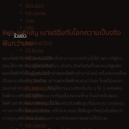
Relx Zero
Infy Series
Jues
VMC
Relx Infinity เบาแต่อิ่มกับโลกความเป็นจริง
ร้านค้า
ฟินกว่าเคย
Kardinal Stick
KS Kurve
KS Quik 5000
พอดไฟฟ้าอีกหนึ่งแบรนด์ที่เราไม่สามารถมองข้ามไปได้ เพราะมีผู้คน
KS Quik 2000
นิยมใช้งานมากอยู่ในอันดับต้นๆ เช่นกัน อีกทั้งยังเป็นแบรนด์ผู้ผลิต
KS Quik 800
พอดไฟฟ้าที่เป็นผู้บุกเบิกนำเข้าพอดไฟฟ้าเข้ามาจำหน่ายในประเทศไทย
KS Lumina
เป็นแบรนด์แรกๆ อีกด้วย อย่างพอดไฟฟ้าแบรนด์ Relx โดยมีรุ่นยอด
KS Kurve Lite
นิยมอย่าง
Relx Infinity
ที่มีผู้ใช้งานมากติดอันดับ 1 ใน 3 ของพอด
KS Xense
ไฟฟ้าระบบปิดที่มีผู้ใช้งานมากที่สุดในประเทศไทย โดยสำหรับพอด
Relx Infinity Plus
ไฟฟ้าอย่าง Relx Infinity นั้น โดดเด่นด้วยฟีลสูบที่นุ่มละมุน ดุจปุยนุ่น
Relx Infinity
เบาสบายไม่มีแสบคอ คันคอ หรือระคายคอ ให้ฟีลสูบที่เหนือชั้นยิ่งกว่า
Relx Zero
การสูบบุหรี่มวนแบบธรรมดา และดีต่อสุขภาพอย่างไร้กังวล
Infy Series