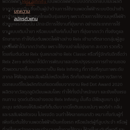
พอดไฟฟ้า
Relx Infinity
เป็นพอดไฟฟ้าระบบปิดที่ออกแบบและผลิต
VMC
จากประเทศจีน ซึ่งเป็นผู้นำด้านการใช้งานพอดไฟฟ้าระบบปิดนำเข้า
บทความ
มาจำหน่ายในประเทศไทยเป็นรุ่นแรกๆ เพราะด้วยการใช้งานบุหรี่ไฟฟ้า
สมัครตัวแทน
ช่วงยุคแรกเริ่มนั้น มักจะมีการใช้งานที่ยุ่งยาก อย่างประเภทการใช้
งานแบบเติมน้ำยา หรือแบบแท็งค์เก็บน้ำยา ที่ยุ่งยากกว่า ทั้งยังดูแล
รักษายาก ทำให้เริ่มต้นพอดไฟฟ้าอย่าง Relx เข้ามาตีตลาดกลุ่มผู้สูบ
บุหรี่ไฟฟ้าได้มากกว่าเดิม เพราะใช้งานง่ายไม่ยุ่งยาก สะดวก รวดเร็ว
โดยเริ่มต้นด้วย Relx รุ่นแรกอย่าง Relx Classic หรือที่รู้จักกันอีกชื่อว่า
Relx Zero แต่ต่อมาได้มีการพัฒนาและปรับปรุงระบบการทำงานของ
ตัวพอดมากขึ้นจนออกมาเป็น Relx Infinity ที่การันตีคุณภาพระดับ
สากล ให้ฟีลสูบและสัมผัสไม่เหมือนใคร อีกทั้งยังพ่วงด้วยรางวัลการ
ออกแบบดีไซน์ผลิตภัณฑ์ยอดเยี่ยมจากงาน Red Dot Award 2020
ผลิตจากวัสดุอลูมิเนียมผสมโลหะ ทำให้ทั้งมีน้ำหนักเบา และยังแข็งแรง
ทนทาน จุดเด่นอีกอย่างของ Relx Infinity นั้นคือ มีฟีลสูบเบา นุ่ม
ละมุน แต่ยังคงให้สัมผัสที่เต็มอิ่มจากนิโคตินแบบเน้นๆ พอดีคำ กลิ่น
และรสสัมผัสชัดเจน ไม่แรงจัด จนทำให้หลายคนกลัว เหมาะทั้งกับผู้ที่
เพิ่งเริ่มต้นใช้งานพอดไฟฟ้าเป็นครั้งแรก หรือแม้แต่ผู้ที่สูบประจำ หรือผู้
ที่อยู่ในระหว่างควบคุมจำนวนครั้งการใช้งาน ให้อยู่ในระดับที่พอดี และ