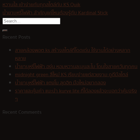
หวานใส เข้าง่ายกับทุกสไตล์กับ KS Quik
น้ำยาบุหรี่ไฟฟ้า สำคัญแค่ไหนต้องรู้กับ Kardinal Stick
Recent Posts
สายคล้องพอต ks สร้างสไตล์ที่โดดเด่น ใช้งานได้อย่างหลาก
หลาย
น้ำยาบุหรี่ไฟฟ้า องุ่น หอมหวานละมุนละไม โดนใจสายควันทุกคน
midnight green สีใหม่ KS เรียบง่ายแต่สวยงาม ดูดีมีสไตล์
น้ำยาบุหรี่ไฟฟ้า แตงโม สุดฮิต มือใหม่อยากลอง
ราคาและคุ้มค่า แนะนำ kurve lite ที่ได้ลองแล้วจะบอกว่าคุ้มจริง
ๆ
Recent Comments