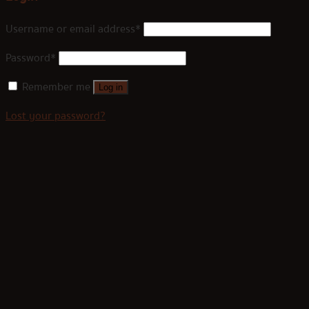
Username or email address
*
Password
*
Remember me
Log in
Lost your password?